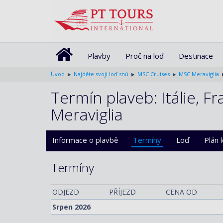
Plavby
Proč na loď
Destinace
Úvod
Najděte svoji loď snů
MSC Cruises
MSC Meraviglia
Termín plaveb: Itálie, F
Meraviglia
Informace o plavbě
Termíny
Loď
Plán 
Termíny
ODJEZD
PŘÍJEZD
CENA OD
Srpen 2026