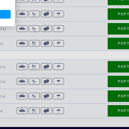
POP
63 €)
POP
43 €)
POP
 €)
POP
29 €)
POP
83 €)
POP
73 €)
POP
 €)