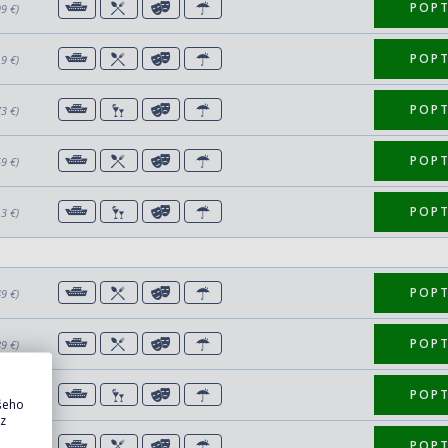
POP
99 €)
POP
19 €)
POP
73 €)
POP
59 €)
POP
13 €)
POP
49 €)
POP
89 €)
POP
43 €)
ašeho
 z
POP
09 €)