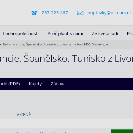
257 225 467
poptavky@pttours.cz
Lodní společnosti
Proč plout s námi
Ze světa lodí
Pr
Itálie, Francie, Španělsko, Tunisko z Livorna na lodi MSC Meraviglia
rancie, Španělsko, Tunisko z Liv
lodě (PDF)
Kajuty
Zábava
V CENĚ