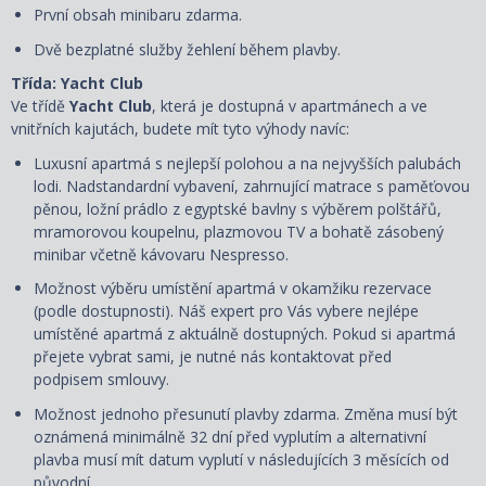
První obsah minibaru zdarma.
Dvě bezplatné služby žehlení během plavby.
Třída: Yacht Club
Ve třídě
Yacht Club
, která je dostupná v apartmánech a ve
vnitřních kajutách, budete mít tyto výhody navíc:
Luxusní apartmá s nejlepší polohou a na nejvyšších palubách
lodi. Nadstandardní vybavení, zahrnující matrace s paměťovou
pěnou, ložní prádlo z egyptské bavlny s výběrem polštářů,
mramorovou koupelnu, plazmovou TV a bohatě zásobený
minibar včetně kávovaru Nespresso.
Možnost výběru umístění apartmá v okamžiku rezervace
(podle dostupnosti). Náš expert pro Vás vybere nejlépe
umístěné apartmá z aktuálně dostupných. Pokud si apartmá
přejete vybrat sami, je nutné nás kontaktovat před
podpisem smlouvy.
Možnost jednoho přesunutí plavby zdarma. Změna musí být
oznámená minimálně 32 dní před vyplutím a alternativní
plavba musí mít datum vyplutí v následujících 3 měsících od
původní.