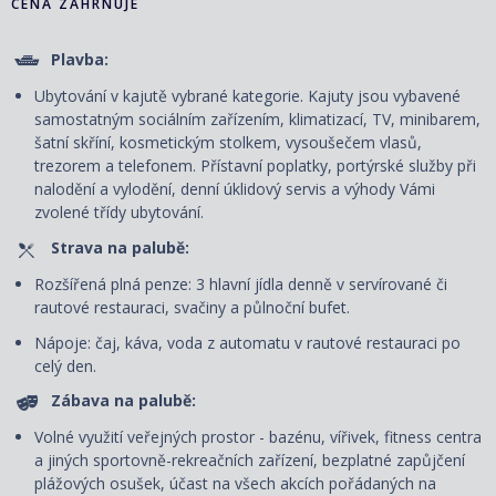
CENA ZAHRNUJE
Plavba:
Ubytování v kajutě vybrané kategorie. Kajuty jsou vybavené
samostatným sociálním zařízením, klimatizací, TV, minibarem,
šatní skříní, kosmetickým stolkem, vysoušečem vlasů,
trezorem a telefonem. P
řístavní poplatky, portýrské služby při
nalodění a vylodění, denní úklidový servis
a výhody Vámi
zvolené třídy ubytování.
Strava na palubě:
Rozšířená plná penze: 3 hlavní jídla denně v servírované či
rautové restauraci, svačiny a půlnoční bufet.
Nápoje: čaj, káva, voda z automatu v rautové restauraci po
celý den.
Zábava na palubě:
Volné využití veřejných prostor - bazénu, vířivek, fitness centra
a jiných sportovně-rekreačních zařízení, bezplatné zapůjčení
plážových osušek, účast na všech akcích pořádaných na