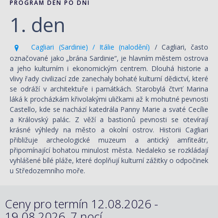
PROGRAM DEN PO DNI
1. den
Cagliari (Sardinie) / Itálie (nalodění)
/ Cagliari, často
označované jako „brána Sardinie“, je hlavním městem ostrova
a jeho kulturním i ekonomickým centrem. Dlouhá historie a
vlivy řady civilizací zde zanechaly bohaté kulturní dědictví, které
se odráží v architektuře i památkách. Starobylá čtvrť Marina
láká k procházkám křivolakými uličkami až k mohutné pevnosti
Castello, kde se nachází katedrála Panny Marie a svaté Cecílie
a Královský palác. Z věží a bastionů pevnosti se otevírají
krásné výhledy na město a okolní ostrov. Historii Cagliari
přibližuje archeologické muzeum a antický amfiteátr,
připomínající bohatou minulost města. Nedaleko se rozkládají
vyhlášené bílé pláže, které doplňují kulturní zážitky o odpočinek
u Středozemního moře.
Ceny pro termín 12.08.2026 -
19.08.2026, 7 nocí