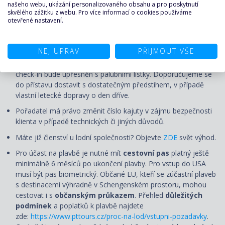
UPOZORNĚNÍ
našeho webu, ukázání personalizovaného obsahu a pro poskytnutí
skvělého zážitku z webu. Pro více informací o cookies používáme
otevřené nastavení.
Ceny jsou pohyblivé a uvedená cena je pouze orientační.
Aktuální cena bude určena v okamžiku nezávazné rezervace.
NE, UPRAV
PŘIJMOUT VŠE
Nalodění (check-in) první den plavby se uzavírá několik hodin
před plánovaným odplutím, nejpozději však 120 minut. Čas
check-in bude upřesněn s palubními lístky. Doporučujeme se
do přístavu dostavit s dostatečným předstihem, v případě
vlastní letecké dopravy o den dříve.
Pořadatel má právo změnit číslo kajuty v zájmu bezpečnosti
klienta v případě technických či jiných důvodů.
Máte již členství u lodní společnosti? Objevte
ZDE
svět výhod.
Pro účast na plavbě je nutné mít
cestovní pas
platný ještě
minimálně 6 měsíců po ukončení plavby. Pro vstup do USA
musí být pas biometrický. Občané EU, kteří se zúčastní plaveb
s destinacemi výhradně v Schengenském prostoru, mohou
cestovat i s
občanským průkazem
. Přehled
důležitých
podmínek
a poplatků k plavbě najdete
zde:
https://www.pttours.cz/proc-na-lod/vstupni-pozadavky
.