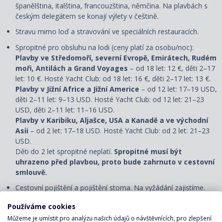
španělština, italština, francouzština, němčina. Na plavbách s
českým delegátem se konají výlety v češtině.
Stravu mimo loď a stravování ve speciálních restauracích.
Spropitné pro obsluhu na lodi (ceny platí za osobu/noc):
Plavby ve Středomoří, severní Evropě, Emirátech, Rudém
moři, Antilách a Grand Voyages
– od 18 let: 12 €, děti 2–17
let: 10 €. Hosté Yacht Club: od 18 let: 16 €, děti 2–17 let: 13 €.
Plavby v Jižní Africe a Jižní Americe
– od 12 let: 17–19 USD,
děti 2–11 let: 9–13 USD. Hosté Yacht Club: od 12 let: 21–23
USD, děti 2–11 let: 11–16 USD.
Plavby v Karibiku, Aljašce, USA a Kanadě a ve východní
Asii
– od 2 let: 17–18 USD. Hosté Yacht Club: od 2 let: 21–23
USD.
Děti do 2 let spropitné neplatí.
Spropitné musí být
uhrazeno před plavbou, proto bude zahrnuto v cestovní
smlouvě.
Cestovní pojištění a pojištění storna. Na vyžádání zajistíme.
Vízum (pokud je vyžadováno).
Používáme cookies
Můžeme je umístit pro analýzu našich údajů o návštěvnících, pro zlepšení