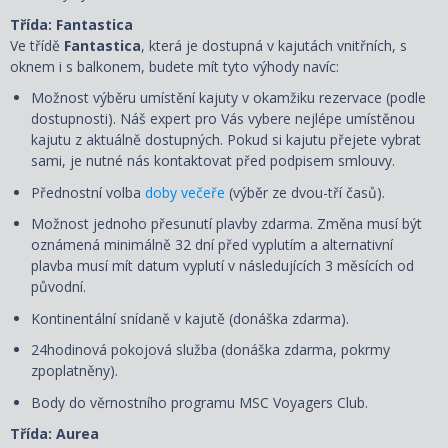
Třída: Fantastica
Ve třídě
Fantastica
, která je dostupná v kajutách vnitřních, s
oknem i s balkonem, budete mít tyto výhody navíc:
Možnost výběru umístění kajuty v okamžiku rezervace (podle
dostupnosti). Náš expert pro Vás vybere nejlépe umístěnou
kajutu z aktuálně dostupných. Pokud si kajutu přejete vybrat
sami, je nutné nás kontaktovat před podpisem smlouvy.
Přednostní volba
doby večeře
(výběr ze dvou-tří časů).
Možnost jednoho přesunutí plavby zdarma. Změna musí být
oznámená minimálně 32 dní před vyplutím a alternativní
plavba musí mít datum vyplutí v následujících 3 měsících od
původní.
Kontinentální snídaně v kajutě (donáška zdarma).
24hodinová pokojová služba (donáška zdarma, pokrmy
zpoplatněny).
Body do věrnostního programu MSC Voyagers Club.
Třída: Aurea