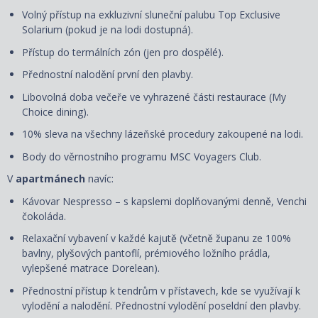
Volný přístup na exkluzivní sluneční palubu Top Exclusive
Solarium (pokud je na lodi dostupná).
Přístup do termálních zón (jen pro dospělé).
Přednostní nalodění první den plavby.
Libovolná doba večeře ve vyhrazené části restaurace (My
Choice dining).
10% sleva na všechny lázeňské procedury zakoupené na lodi.
Body do věrnostního programu MSC Voyagers Club.
V
apartmánech
navíc:
Kávovar Nespresso – s kapslemi doplňovanými denně, Venchi
čokoláda.
Relaxační vybavení v každé kajutě (včetně županu ze 100%
bavlny, plyšových pantoflí, prémiového ložního prádla,
vylepšené matrace Dorelean).
Přednostní přístup k tendrům v přístavech, kde se využívají k
vylodění a nalodění. Přednostní vylodění poseldní den plavby.