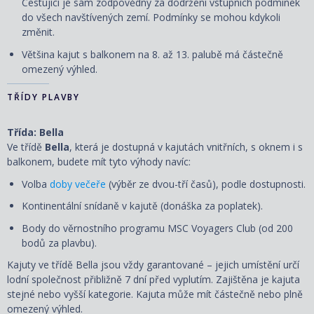
Cestující je sám zodpovědný za dodržení vstupních podmínek
do všech navštívených zemí. Podmínky se mohou kdykoli
změnit.
Většina kajut s balkonem na 8. až 13. palubě má částečně
omezený výhled.
TŘÍDY PLAVBY
Třída: Bella
Ve třídě
Bella
, která je dostupná v kajutách vnitřních, s oknem i s
balkonem, budete mít tyto výhody navíc:
Volba
doby večeře
(výběr ze dvou-tří časů), podle dostupnosti.
Kontinentální snídaně v kajutě (donáška za poplatek).
Body do věrnostního programu MSC Voyagers Club (od 200
bodů za plavbu).
Kajuty ve třídě Bella jsou vždy garantované – jejich umístění určí
lodní společnost přibližně 7 dní před vyplutím. Zajištěna je kajuta
stejné nebo vyšší kategorie. Kajuta může mít částečně nebo plně
omezený výhled.