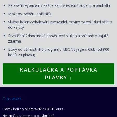
Relaxační vybavení v každé kajutě (včetně županu a pantoflí).
Možnost výběru polštářů.
Služba balení/vybalování zavazadel, noviny na vyžádání přímo
do kajuty.
Prvotřídní 24hodinová donášková služba a snídaně v kajutě
zdarma.
Body do věrnostního programu MSC Voyagers Club (od 800
bodů za plavbu).
KALKULAČKA A POPTÁVKA
PLAVBY ↑
O plavbách
Plavby lodí po celém světě s CK PT Tours
Nejlepší destinace pro plavbu lodí