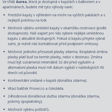
Ve třídě
Aurea
, která je dostupná v kajutách s balkonem a v
apartmánech, budete mít tyto výhody navíc:
Prestižní kajuty s výhledem na moře na vyšších palubách a s
nejlepší polohou na lodi.
Možnost výběru umístění kajuty v okamžiku rezervace (podle
dostupnosti). Náš expert pro Vás vybere nejlépe umístěnou
kajutu z aktuálně dostupných. Pokud si kajutu přejete vybrat
sami, je nutné nás kontaktovat před podpisem smlouvy.
Možnost jednoho přesunutí plavby zdarma. Bezplatná změna
plavby platí buď na termín plavby, nebo v destinaci. Změna
musí být oznámená minimálně 32 dní před vyplutím a
alternativní plavba musí mít datum vyplutí v následujících 90
dnech od původní.
Kontinentální snídaně v kajutě (donáška zdarma).
Vítací balíček Prosecco a čokoláda.
24hodinová donášková služba zdarma (donáška zdarma,
pokrmy zpoplatněny).
Možnost výběru polštářů.