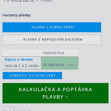
Varianty plavby:
PLAVBA S PLNOU PENZÍ
PLAVBA S NÁPOJOVÝM BALÍČKEM
FANTASTICA
Kajuta s oknem
31 440 Kč/os.
cena za 1. a 2. osobu
(1 299 €)
ZOBRAZIT OSTATNÍ CENY
KALKULAČKA A POPTÁVKA
PLAVBY ↑