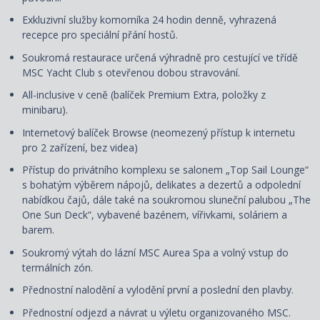
Exkluzivní služby komorníka 24 hodin denně, vyhrazená
recepce pro speciální přání hostů.
Soukromá restaurace určená výhradně pro cestující ve třídě
MSC Yacht Club s otevřenou dobou stravování.
All-inclusive v ceně (balíček Premium Extra, položky z
minibaru).
Internetový balíček Browse (neomezený přístup k internetu
pro 2 zařízení, bez videa)
Přístup do privátního komplexu se salonem „Top Sail Lounge“
s bohatým výběrem nápojů, delikates a dezertů a odpolední
nabídkou čajů, dále také na soukromou sluneční palubou „The
One Sun Deck“, vybavené bazénem, vířivkami, soláriem a
barem.
Soukromý výtah do lázní MSC Aurea Spa a volný vstup do
termálních zón.
Přednostní nalodění a vylodění první a poslední den plavby.
Přednostní odjezd a návrat u výletu organizovaného MSC.