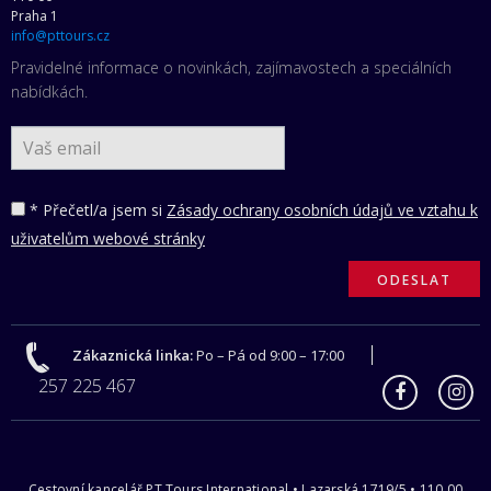
Praha 1
info@pttours.cz
Pravidelné informace o novinkách, zajímavostech a speciálních
nabídkách.
* Přečetl/a jsem si
Zásady ochrany osobních údajů ve vztahu k
uživatelům webové stránky
Zákaznická linka:
Po – Pá od 9:00 – 17:00
257 225 467
Cestovní kancelář PT Tours International • Lazarská 1719/5 • 110 00