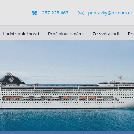
257 225 467
poptavky@pttours.cz
Lodní společnosti
Proč plout s námi
Ze světa lodí
Pr