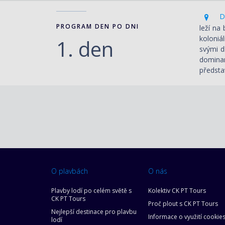
Du
PROGRAM DEN PO DNI
leží na
koloniál
1. den
svými d
dominan
předsta
O plavbách
O nás
Plavby lodí po celém světě s
Kolektiv CK PT Tours
CK PT Tours
Proč plout s CK PT Tours
Nejlepší destinace pro plavbu
Informace o využití cookie
lodí