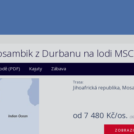
 Mosambik z Durbanu na lodi MS
lodě (PDF)
Kajuty
Zábava
Trasa:
Jihoafrická republika, Mos
od
7 480 Kč/os.
(3
ZOBRAZI