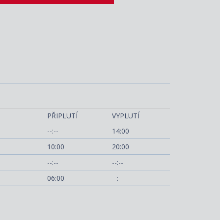
era, otevřená paluba
PŘIPLUTÍ
VYPLUTÍ
--:--
14:00
10:00
20:00
--:--
--:--
06:00
--:--