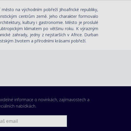
 město na východním pobřeží Jihoafrické republiky,
turistickým centrům země. Jeho charakter formovalo
 architektury, kultury i gastronomie. Město je proslulé
ubtropickým klimatem po většinu roku. K výrazným
ické zahrady, jedny z nejstarších v Africe. Durban
stským životem a přírodními krásami pobřeží.
videlné informace o novinkách, zajímavostech a
ciálních nabídkách.