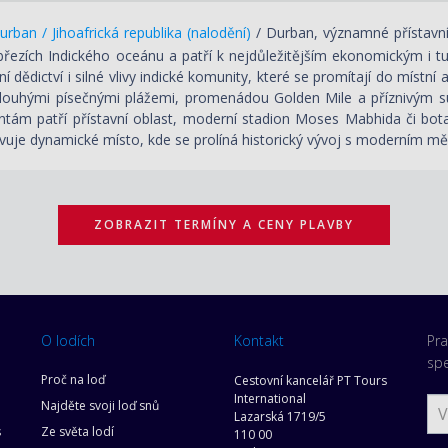
rban / Jihoafrická republika (nalodění)
/ Durban, významné přístavní
 březích Indického oceánu a patří k nejdůležitějším ekonomickým i 
ní dědictví i silné vlivy indické komunity, které se promítají do místní
louhými písečnými plážemi, promenádou Golden Mile a příznivým s
tám patří přístavní oblast, moderní stadion Moses Mabhida či botan
vuje dynamické místo, kde se prolíná historický vývoj s moderním mě
ZOBRAZIT TERMÍNY A CENY PLAVBY
O lodích
Kontakt
Pra
spe
Proč na loď
Cestovní kancelář PT Tours
International
Najděte svoji loď snů
Lazarská 1719/5
s
Ze světa lodí
110 00