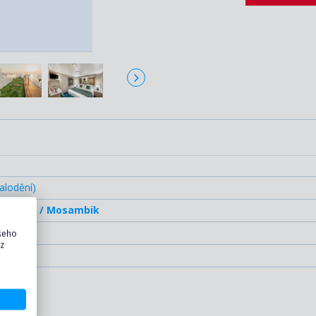
MSC Op
alodění)
 ostrov) / Mosambik
ašeho
 z
ylodění)