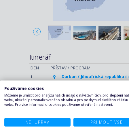
Itinerář
DEN
PŘÍSTAV / PROGRAM
Durban / Jihoafrická republika
(n
1.
Portuguese Island (Portugalský
2.
Používáme cookies
Relaxační den na moři
3.
Můžeme je umístit pro analýzu našich údajů o návštěvnících, pro zlepšení n
webu, ukázání personalizovaného obsahu a pro poskytnutí skvělého zážitku
Durban / Jihoafrická republika
(v
4.
webu. Pro více informací o cookies používáme otevřené nastavení.
V destinaci
Na palubě
NE, UPRAV
PŘIJMOUT VŠE