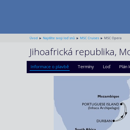
Úvod
Najděte svoji loď snů
MSC Cruises
MSC Opera
Jihoafrická republika,
Informace o plavbě
Termíny
Loď
Plán 