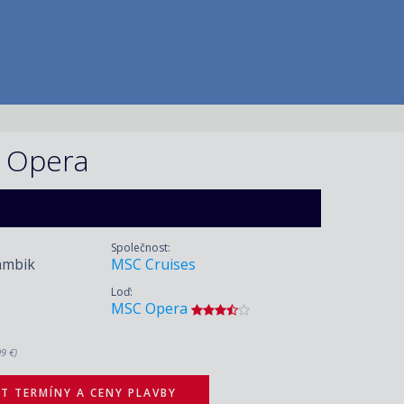
C Opera
Společnost:
ambik
MSC Cruises
Loď:
MSC Opera
09 €)
T TERMÍNY A CENY PLAVBY