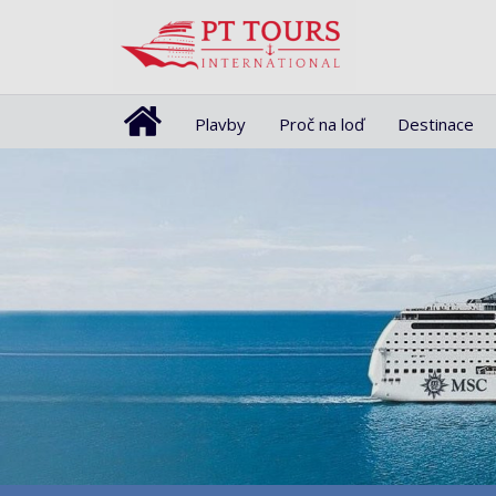
Plavby
Proč na loď
Destinace