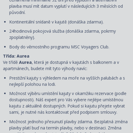
plavba musí mít datum vyplutí v následujících 3 měsících od
původní.
Kontinentální snídaně v kajutě (donáška zdarma).
24hodinová pokojová služba (donáška zdarma, pokrmy
zpoplatněny).
Body do věrnostního programu MSC Voyagers Club.
Třída: Aurea
Ve třídě
Aurea
, která je dostupná v kajutách s balkonem a v
apartmánech, budete mít tyto výhody navíc:
Prestižní kajuty s výhledem na moře na vyšších palubách a s
nejlepší polohou na lodi.
Možnost výběru umístění kajuty v okamžiku rezervace (podle
dostupnosti). Náš expert pro Vás vybere nejlépe umístěnou
kajutu z aktuálně dostupných. Pokud si kajutu přejete vybrat
sami, je nutné nás kontaktovat před podpisem smlouvy.
Možnost jednoho přesunutí plavby zdarma. Bezplatná změna
plavby platí buď na termín plavby, nebo v destinaci. Změna