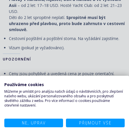
Asii
– od 2 let: 17–18 USD. Hosté Yacht Club: od 2 let: 21–23
USD.
Děti do 2 let spropitné neplatí.
Spropitné musí být
uhrazeno před plavbou, proto bude zahrnuto v cestovní
smlouvě.
Cestovní pojištění a pojištění storna. Na vyžádání zajistíme.
Vízum (pokud je vyžadováno).
UPOZORNĚNÍ
Ceny jsou pohyblivé a uvedená cena je pouze orientační.
Aktuální cena bude určena v okamžiku nezávazné rezervace.
Používáme cookies
Nalodění (check-in) první den plavby se uzavírá několik hodin
Můžeme je umístit pro analýzu našich údajů o návštěvnících, pro zlepšení
před plánovaným odplutím, nejpozději však 120 minut. Čas
našeho webu, ukázání personalizovaného obsahu a pro poskytnutí
check-in bude upřesněn s palubními lístky. Doporučujeme se
skvělého zážitku z webu. Pro více informací o cookies používáme
otevřené nastavení.
do přístavu dostavit s dostatečným předstihem, v případě
vlastní letecké dopravy o den dříve.
Pořadatel má právo změnit číslo kajuty v zájmu bezpečnosti
NE, UPRAV
PŘIJMOUT VŠE
klienta v případě technických či jiných důvodů.