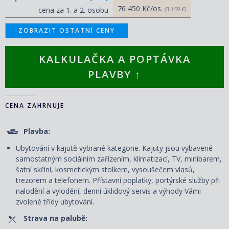
76 450 Kč/os.
cena za 1. a 2. osobu
(3 159 €)
ZOBRAZIT OSTATNÍ CENY
KALKULAČKA A POPTÁVKA
PLAVBY ↑
CENA ZAHRNUJE
Plavba:
Ubytování v kajutě vybrané kategorie. Kajuty jsou vybavené
samostatným sociálním zařízením, klimatizací, TV, minibarem,
šatní skříní, kosmetickým stolkem, vysoušečem vlasů,
trezorem a telefonem. P
řístavní poplatky, portýrské služby při
nalodění a vylodění, denní úklidový servis
a výhody Vámi
zvolené třídy ubytování.
Strava na palubě: