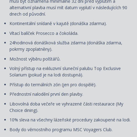
musí být oznámená minimálně 32 dní před vyplutím a
alternativní plavba musí mít datum vyplutí v následujících 90
dnech od původní.
Kontinentální snídaně v kajutě (donáška zdarma).
Vítací balíček Prosecco a čokoláda.
24hodinová donášková služba zdarma (donáška zdarma,
pokrmy zpoplatněny).
Možnost výběru polštářů.
Volný přístup na exkluzivní sluneční palubu Top Exclusive
Solarium (pokud je na lodi dostupná).
Přístup do termálních zón (jen pro dospělé).
Přednostní nalodění první den plavby.
Libovolná doba večeře ve vyhrazené části restaurace (My
Choice dining).
10% sleva na všechny lázeňské procedury zakoupené na lodi.
Body do věrnostního programu MSC Voyagers Club.