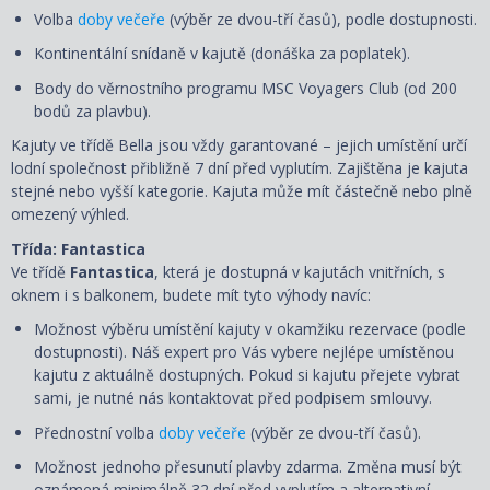
Volba
doby večeře
(výběr ze dvou-tří časů), podle dostupnosti.
Kontinentální snídaně v kajutě (donáška za poplatek).
Body do věrnostního programu MSC Voyagers Club (od 200
bodů za plavbu).
Kajuty ve třídě Bella jsou vždy garantované – jejich umístění určí
lodní společnost přibližně 7 dní před vyplutím. Zajištěna je kajuta
stejné nebo vyšší kategorie. Kajuta může mít částečně nebo plně
omezený výhled.
Třída: Fantastica
Ve třídě
Fantastica
, která je dostupná v kajutách vnitřních, s
oknem i s balkonem, budete mít tyto výhody navíc:
Možnost výběru umístění kajuty v okamžiku rezervace (podle
dostupnosti). Náš expert pro Vás vybere nejlépe umístěnou
kajutu z aktuálně dostupných. Pokud si kajutu přejete vybrat
sami, je nutné nás kontaktovat před podpisem smlouvy.
Přednostní volba
doby večeře
(výběr ze dvou-tří časů).
Možnost jednoho přesunutí plavby zdarma. Změna musí být
oznámená minimálně 32 dní před vyplutím a alternativní