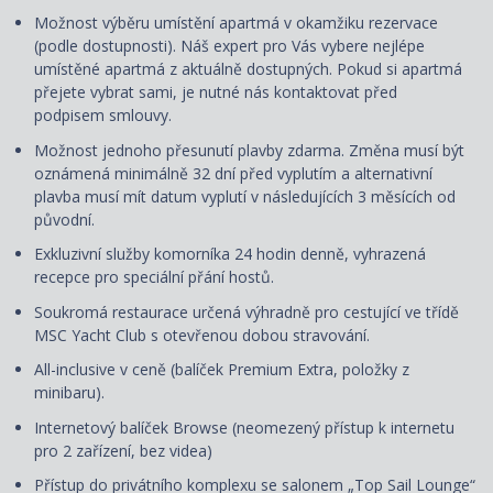
Možnost výběru umístění apartmá v okamžiku rezervace
(podle dostupnosti). Náš expert pro Vás vybere nejlépe
umístěné apartmá z aktuálně dostupných. Pokud si apartmá
přejete vybrat sami, je nutné nás kontaktovat před
podpisem smlouvy.
Možnost jednoho přesunutí plavby zdarma. Změna musí být
oznámená minimálně 32 dní před vyplutím a alternativní
plavba musí mít datum vyplutí v následujících 3 měsících od
původní.
Exkluzivní služby komorníka 24 hodin denně, vyhrazená
recepce pro speciální přání hostů.
Soukromá restaurace určená výhradně pro cestující ve třídě
MSC Yacht Club s otevřenou dobou stravování.
All-inclusive v ceně (balíček Premium Extra, položky z
minibaru).
Internetový balíček Browse (neomezený přístup k internetu
pro 2 zařízení, bez videa)
Přístup do privátního komplexu se salonem „Top Sail Lounge“