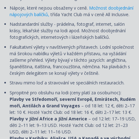
Nápoje, které nejsou obsaženy v ceně.
Možnost doobjednání
nápojových balíčků,
třída Yacht Club má v ceně All Inclusive.
Nadstandardní služby - prádelna, fotograf, internet, salón
krásy, lékařské služby na lodi apod. Možnost doobjednání
fotografických, internetových i lázeňských balíčků.
Fakultativní výlety v navštívených přístavech. Lodní společnost
má širokou nabídku výletů v každém přístavu, na vyžádání
zašleme přehled. Výlety bývají v těchto jazycích: angličtina,
španělština, italština, francouzština, němčina. Na plavbách s
českým delegátem se konají výlety v češtině.
Stravu mimo loď a stravování ve speciálních restauracích.
Spropitné pro obsluhu na lodi (ceny platí za osobu/noc):
Plavby ve Středomoří, severní Evropě, Emirátech, Rudém
moři, Antilách a Grand Voyages
– od 18 let: 12 €, děti 2–17
let: 10 €. Hosté Yacht Club: od 18 let: 16 €, děti 2–17 let: 13 €.
Plavby v Jižní Africe a Jižní Americe
– od 12 let: 17–19 USD,
děti 2–11 let: 9–13 USD. Hosté Yacht Club: od 12 let: 21–23
USD, děti 2–11 let: 11–16 USD.
Plavby v Karibiku, Aljašce, USA a Kanadě a ve východní