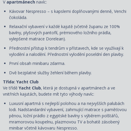
V
apartmánech
navíc:
Kávovar Nespresso – s kapslemi doplňovanými denně, Venchi
čokoláda.
Relaxační vybavení v každé kajutě (včetně županu ze 100%
bavlny, plyšových pantoflí, prémiového ložního prádla,
vylepšené matrace Dorelean).
Přednostní přístup k tendrům v přístavech, kde se využívají k
vylodění a nalodění. Přednostní vylodění poseldní den plavby.
První obsah minibaru zdarma.
Dvě bezplatné služby žehlení během plavby.
Třída: Yacht Club
Ve třídě
Yacht Club
, která je dostupná v apartmánech a ve
vnitřních kajutách, budete mít tyto výhody navíc:
Luxusní apartmá s nejlepší polohou a na nejvyšších palubách
lodi. Nadstandardní vybavení, zahrnující matrace s paměťovou
pěnou, ložní prádlo z egyptské bavlny s výběrem polštářů,
mramorovou koupelnu, plazmovou TV a bohatě zásobený
minibar včetně kávovaru Nespresso.