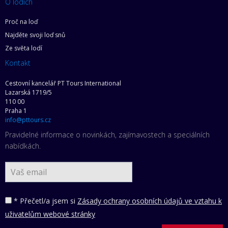
O lodích
Proč na loď
Najděte svoji loď snů
Ze světa lodí
Kontakt
Cestovní kancelář PT Tours International
Lazarská 1719/5
110 00
Praha 1
info@pttours.cz
Pravidelné informace o novinkách, zajímavostech a speciálních
nabídkách.
* Přečetl/a jsem si
Zásady ochrany osobních údajů ve vztahu k
uživatelům webové stránky