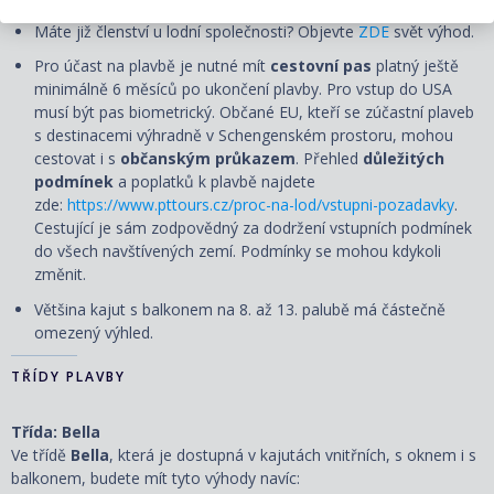
Máte již členství u lodní společnosti? Objevte
ZDE
svět výhod.
Pro účast na plavbě je nutné mít
cestovní pas
platný ještě
minimálně 6 měsíců po ukončení plavby. Pro vstup do USA
musí být pas biometrický. Občané EU, kteří se zúčastní plaveb
s destinacemi výhradně v Schengenském prostoru, mohou
cestovat i s
občanským průkazem
. Přehled
důležitých
podmínek
a poplatků k plavbě najdete
zde:
https://www.pttours.cz/proc-na-lod/vstupni-pozadavky
.
Cestující je sám zodpovědný za dodržení vstupních podmínek
do všech navštívených zemí. Podmínky se mohou kdykoli
změnit.
Většina kajut s balkonem na 8. až 13. palubě má částečně
omezený výhled.
TŘÍDY PLAVBY
Třída: Bella
Ve třídě
Bella
, která je dostupná v kajutách vnitřních, s oknem i s
balkonem, budete mít tyto výhody navíc: