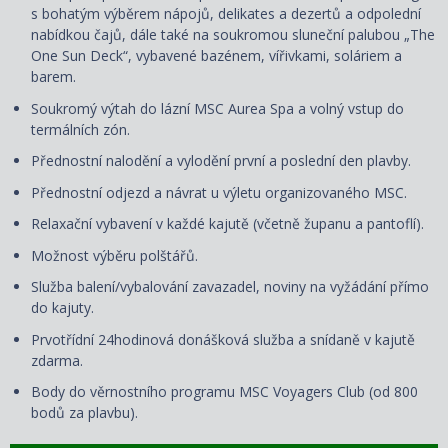
s bohatým výběrem nápojů, delikates a dezertů a odpolední
nabídkou čajů, dále také na soukromou sluneční palubou „The
One Sun Deck“, vybavené bazénem, vířivkami, soláriem a
barem.
Soukromý výtah do lázní MSC Aurea Spa a volný vstup do
termálních zón.
Přednostní nalodění a vylodění první a poslední den plavby.
Přednostní odjezd a návrat u výletu organizovaného MSC.
Relaxační vybavení v každé kajutě (včetně županu a pantoflí).
Možnost výběru polštářů.
Služba balení/vybalování zavazadel, noviny na vyžádání přímo
do kajuty.
Prvotřídní 24hodinová donášková služba a snídaně v kajutě
zdarma.
Body do věrnostního programu MSC Voyagers Club (od 800
bodů za plavbu).