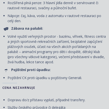
Rozšířená plná penze: 3 hlavní jídla denně v servírované či
rautové restauraci, svačiny a půlnoční bufet.
Nápoje: čaj, káva, voda z automatu v rautové restauraci po
celý den.
Zábava na palubě:
Volné využití veřejných prostor - bazénu, vířivek, fitness centra
a jiných sportovně-rekreačních zařízení, bezplatné zapůjčení
plážových osušek, účast na všech akcích pořádaných na
palubě – animační programy pro děti i dospělé, dětský klub
(pro všechny věkové kategorie), večerní představení v divadle,
živá hudba, lekce tance apod.
Pojištění proti úpadku:
Pojištění CK proti úpadku u pojišťovny Generali.
CENA NEZAHRNUJE
Dopravu do/z přístavu vyplutí, případné transfery.
Služby českého průvodce či delegáta