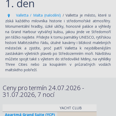
1. den
Valletta / Malta (nalodění)
/ Valletta je město, které si
získá každého milovníka historie i středomořské atmosféry.
Monumentální hradby, úzké uličky, honosné paláce a výhledy
na Grand Harbour vytvářejí kulisu, jakou jinde ve Středomoří
jen těžko najdete. Přidejte k tomu památky UNESCO, rytířskou
historii Maltézského řádu, útulné kavárny i blízkost malebných
městeček a zjistíte, proč patří Valletta k nejoblíbenějším
zastávkám výletních plaveb po Středozemním moři. Návštěvu
můžete spojit také s výletem do středověké Mdiny, na vyhlídky
Three Cities nebo za koupáním v průzračných vodách
maltského pobřeží.
Ceny pro termín 24.07.2026 -
31.07.2026, 7 nocí
YACHT CLUB
Apartmá Grand Suite (YCP)