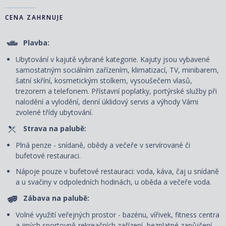
CENA ZAHRNUJE
Plavba:
Ubytování v kajutě vybrané kategorie. Kajuty jsou vybavené
samostatným sociálním zařízením, klimatizací, TV, minibarem,
šatní skříní, kosmetickým stolkem, vysoušečem vlasů,
trezorem a telefonem. P
řístavní poplatky, portýrské služby při
nalodění a vylodění, denní úklidový servis
a výhody Vámi
zvolené třídy ubytování.
Strava na palubě:
Plná penze - snídaně, obědy a večeře v servírované či
bufetové restauraci.
Nápoje pouze v bufetové restauraci: voda, káva, čaj u snídaně
a u svačiny v odpoledních hodinách, u oběda a večeře voda.
Zábava na palubě:
Volné využití veřejných prostor - bazénu, vířivek, fitness centra
a jiných sportovně-rekreačních zařízení, bezplatné zapůjčení