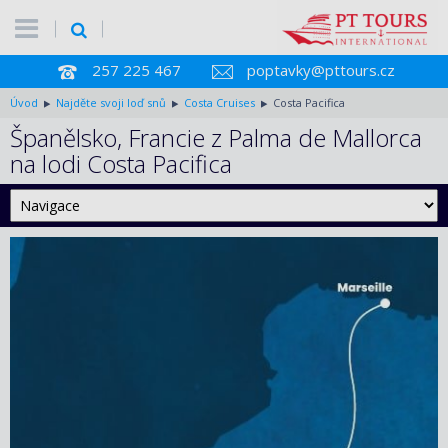
257 225 467
poptavky@pttours.cz
Úvod
Najděte svoji loď snů
Costa Cruises
Costa Pacifica
Španělsko, Francie z Palma de Mallorca
na lodi Costa Pacifica