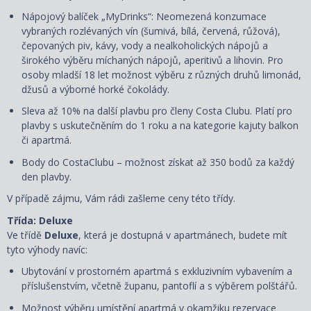
Nápojový balíček „MyDrinks“: Neomezená konzumace
vybraných rozlévaných vín (šumivá, bílá, červená, růžová),
čepovaných piv, kávy, vody a nealkoholických nápojů a
širokého výběru míchaných nápojů, aperitivů a lihovin. Pro
osoby mladší 18 let možnost výběru z různých druhů limonád,
džusů a výborné horké čokolády.
Sleva až 10% na další plavbu pro členy Costa Clubu. Platí pro
plavby s uskutečněním do 1 roku a na kategorie kajuty balkon
či apartmá.
Body do CostaClubu – možnost získat až 350 bodů za každý
den plavby.
V případě zájmu, Vám rádi zašleme ceny této třídy.
Třída: Deluxe
Ve třídě
Deluxe
, která je dostupná
v apartmánech, budete mít
tyto výhody navíc:
Ubytování v prostorném apartmá s exkluzivním vybavením a
příslušenstvím, včetně županu, pantoflí a s
výběrem polštářů
.
Možnost výběru umístění apartmá v okamžiku rezervace