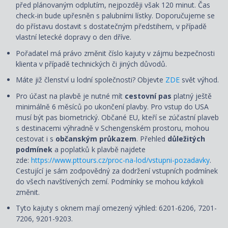
před plánovaným odplutím, nejpozději však 120 minut. Čas
check-in bude upřesněn s palubními lístky. Doporučujeme se
do přístavu dostavit s dostatečným předstihem, v případě
vlastní letecké dopravy o den dříve.
Pořadatel má právo změnit číslo kajuty v zájmu bezpečnosti
klienta v případě technických či jiných důvodů.
Máte již členství u lodní společnosti? Objevte
ZDE
svět výhod.
Pro účast na plavbě je nutné mít
cestovní pas
platný ještě
minimálně 6 měsíců po ukončení plavby. Pro vstup do USA
musí být pas biometrický. Občané EU, kteří se zúčastní plaveb
s destinacemi výhradně v Schengenském prostoru, mohou
cestovat i s
občanským průkazem
. Přehled
důležitých
podmínek
a poplatků k plavbě najdete
zde:
https://www.pttours.cz/proc-na-lod/vstupni-pozadavky
.
Cestující je sám zodpovědný za dodržení vstupních podmínek
do všech navštívených zemí. Podmínky se mohou kdykoli
změnit.
Tyto kajuty s oknem mají omezený výhled: 6201-6206, 7201-
7206, 9201-9203.