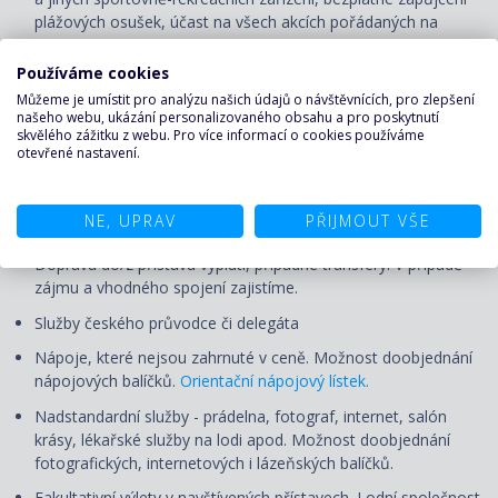
plážových osušek, účast na všech akcích pořádaných na
palubě – animační programy pro děti i dospělé, dětský klub
(pro všechny věkové kategorie), večerní představení v divadle,
Používáme cookies
živá hudba, lekce tance apod.
Můžeme je umístit pro analýzu našich údajů o návštěvnících, pro zlepšení
našeho webu, ukázání personalizovaného obsahu a pro poskytnutí
Pojištění proti úpadku:
skvělého zážitku z webu. Pro více informací o cookies používáme
otevřené nastavení.
Pojištění CK proti úpadku u pojišťovny Generali.
CENA NEZAHRNUJE
NE, UPRAV
PŘIJMOUT VŠE
Dopravu do/z přístavu vyplutí, případné transfery. V případě
zájmu a vhodného spojení zajistíme.
Služby českého průvodce či delegáta
Nápoje, které nejsou zahrnuté v ceně. Možnost doobjednání
nápojových balíčků.
Orientační nápojový lístek.
Nadstandardní služby - prádelna, fotograf, internet, salón
krásy, lékařské služby na lodi apod. Možnost doobjednání
fotografických, internetových i lázeňských balíčků.
Fakultativní výlety v navštívených přístavech. Lodní společnost