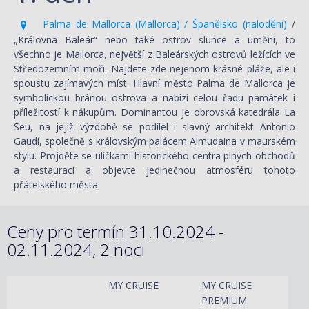
Palma de Mallorca (Mallorca) / Španělsko (nalodění)
/
„Královna Baleár“ nebo také ostrov slunce a umění, to
všechno je Mallorca, největší z Baleárských ostrovů ležících ve
Středozemním moři. Najdete zde nejenom krásné pláže, ale i
spoustu zajímavých míst. Hlavní město Palma de Mallorca je
symbolickou bránou ostrova a nabízí celou řadu památek i
příležitostí k nákupům. Dominantou je obrovská katedrála La
Seu, na jejíž výzdobě se podílel i slavný architekt Antonio
Gaudí, společně s královským palácem Almudaina v maurském
stylu. Projděte se uličkami historického centra plných obchodů
a restaurací a objevte jedinečnou atmosféru tohoto
přátelského města.
Ceny pro termín 31.10.2024 -
02.11.2024, 2 noci
MY CRUISE
MY CRUISE
PREMIUM