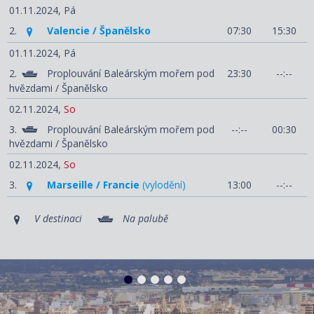
01.11.2024,
Pá
2.
Valencie / Španělsko
07:30
15:30
01.11.2024,
Pá
2.
Proplouvání Baleárským mořem pod
23:30
--:--
hvězdami / Španělsko
02.11.2024,
So
3.
Proplouvání Baleárským mořem pod
--:--
00:30
hvězdami / Španělsko
02.11.2024,
So
3.
Marseille / Francie
(vylodění)
13:00
--:--
V destinaci
Na palubě