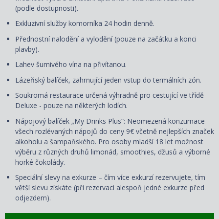
(podle dostupnosti).
Exkluzivní služby komorníka 24 hodin denně.
Přednostní nalodění a vylodění (pouze na začátku a konci
plavby).
Lahev šumivého vína na přivítanou.
Lázeňský balíček, zahrnující jeden vstup do termálních zón.
Soukromá restaurace určená výhradně pro cestující ve třídě
Deluxe - pouze na některých lodích.
Nápojový balíček „My Drinks Plus“: Neomezená konzumace
všech rozlévaných nápojů do ceny 9€ včetně nejlepších značek
alkoholu a šampaňského. Pro osoby mladší 18 let možnost
výběru z různých druhů limonád, smoothies, džusů a výborné
horké čokolády.
Speciální slevy na exkurze – čím více exkurzí rezervujete, tím
větší slevu získáte (při rezervaci alespoň jedné exkurze před
odjezdem).