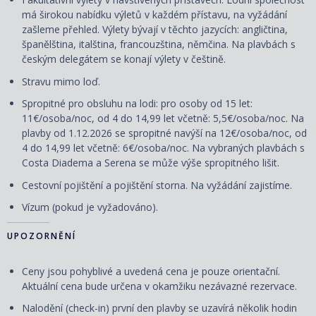
má širokou nabídku výletů v každém přístavu, na vyžádání
zašleme přehled. Výlety
bývají
v těchto jazycích: angličtina,
španělština, italština, francouzština, němčina. Na plavbách s
českým delegátem se konají výlety v češtině.
Stravu mimo loď.
Spropitné pro obsluhu na lodi: pro osoby od 15 let:
11€/osoba/noc, od 4 do 14,99 let včetně: 5,5€/osoba/noc. Na
plavby od 1.12.2026 se spropitné navýší na 12€/osoba/noc, od
4 do 14,99 let včetně: 6€/osoba/noc. Na vybraných plavbách s
Costa Diadema a Serena se může výše spropitného lišit.
Cestovní
pojištění
a
pojištění storna. Na vyžádání zajistíme.
Vízum (pokud je vyžadováno).
UPOZORNĚNÍ
Ceny jsou pohyblivé a uvedená cena je pouze orientační.
Aktuální cena bude určena v okamžiku nezávazné rezervace.
Nalodění (check-in) první den plavby se uzavírá několik hodin