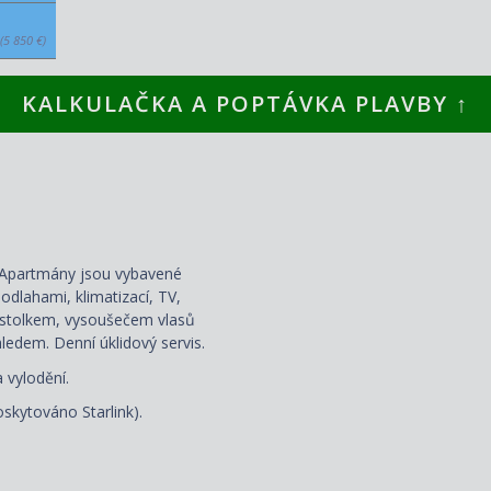
(5 850 €)
KALKULAČKA A POPTÁVKA PLAVBY ↑
. Apartmány jsou vybavené
dlahami, klimatizací, TV,
 stolkem, vysoušečem vlasů
hledem. D
enní úklidový servis.
a vylodění.
poskytováno Starlink).