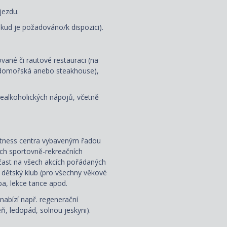
jezdu.
kud je požadováno/k dispozici).
ované či rautové restauraci (na
tředomořská anebo steakhouse),
alkoholických nápojů, včetně
 fitness centra vybaveným řadou
ných sportovně-rekreačních
účast na všech akcích pořádaných
 dětský klub (pro všechny věkové
ba, lekce tance apod.
nabízí např. regenerační
ň, ledopád, solnou jeskyni).