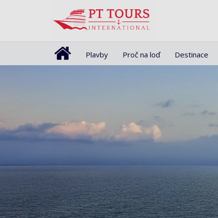
Plavby
Proč na loď
Destinace