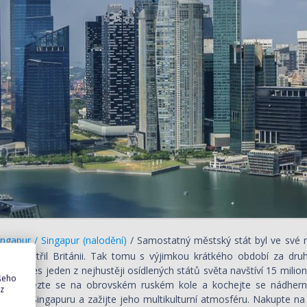
ngapur / Singapur (nalodění)
/ Samostatný městský stát byl ve své 
 plně patřil Británii. Tak tomu s výjimkou krátkého období za dru
lost. Dnes jeden z nejhustěji osídlených států světa navštíví 15 mili
ašeho
eží, svezte se na obrovském ruském kole a kochejte se nádhernými
 z
u část Singapuru a zažijte jeho multikulturní atmosféru. Nakupte na