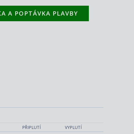
A A POPTÁVKA PLAVBY
 (OR), obývací část - Explora III
PŘIPLUTÍ
VYPLUTÍ