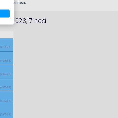
 ostrov Sentosa.
.01.2028, 7 nocí
(4 185 €)
(4 385 €)
(4 620 €)
(4 850 €)
(5 120 €)
(5 650 €)