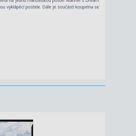
itelná na jednu manželskou postel Mariner's Dream
u vyklápěcí postele. Dále je součástí koupelna se