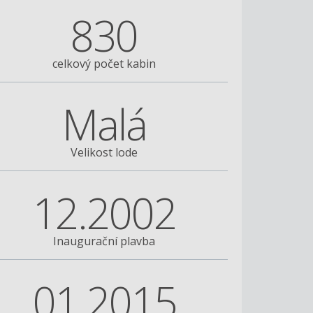
830
celkový počet kabin
Malá
Velikost lode
12.2002
Inaugurační plavba
01.2015