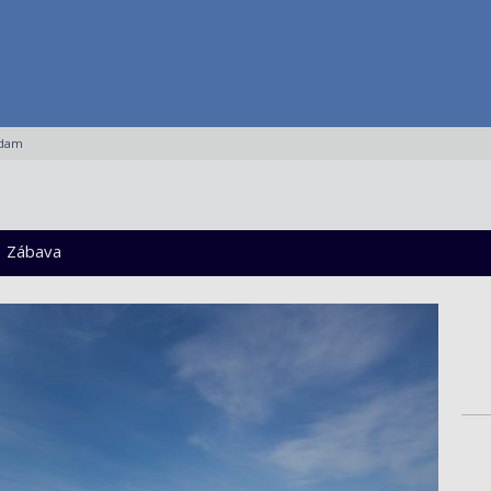
rdam
Zábava