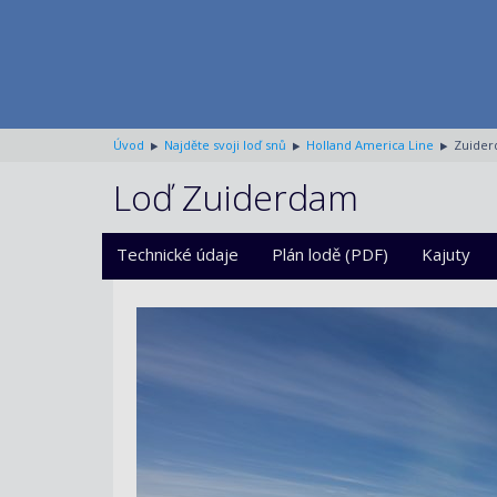
Úvod
Najděte svoji loď snů
Holland America Line
Zuide
Loď Zuiderdam
Technické údaje
Plán lodě (PDF)
Kajuty