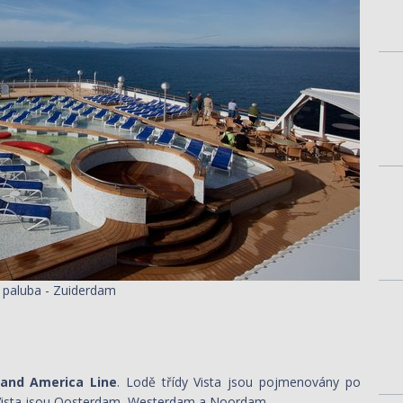
í paluba - Zuiderdam
land America Line
. Lodě třídy Vista jsou pojmenovány po
dy Vista jsou Oosterdam, Westerdam a Noordam.