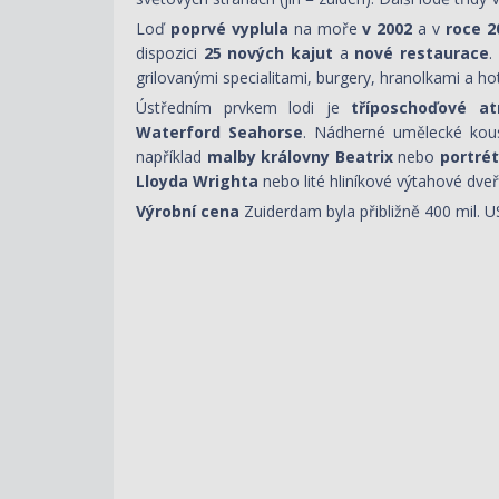
Loď
poprvé vyplula
na moře
v 2002
a v
roce 2
dispozici
25 nových kajut
a
nové restaurace
.
grilovanými specialitami, burgery, hranolkami a h
Ústředním prvkem lodi je
tříposchoďové at
Waterford Seahorse
. Nádherné umělecké kous
například
malby královny Beatrix
nebo
portré
Lloyda Wrighta
nebo lité hliníkové výtahové dve
Výrobní cena
Zuiderdam byla přibližně 400 mil. U