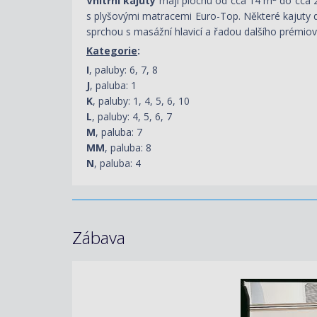
Vnitřní kajuty
mají plochu od cca 14 m
do cca 
s plyšovými matracemi Euro-Top. Některé kajuty d
sprchou s masážní hlavicí a řadou dalšího prémio
Kategorie
:
I
, paluby: 6, 7, 8
J
, paluba: 1
K
, paluby: 1, 4, 5, 6, 10
L
, paluby: 4, 5, 6, 7
M
, paluba: 7
MM
, paluba: 8
N
, paluba: 4
Zábava