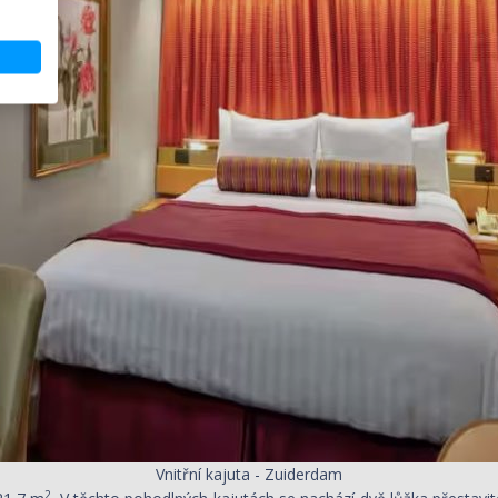
Vnitřní kajuta - Zuiderdam
2