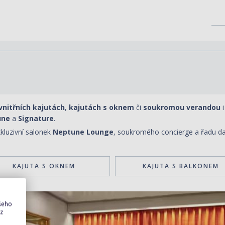
vnitřních kajutách
,
kajutách s oknem
či
soukromou verandou
i
une
a
Signature
.
kluzivní salonek
Neptune Lounge
, soukromého concierge a řadu dal
KAJUTA S OKNEM
KAJUTA S BALKONEM
ašeho
 z