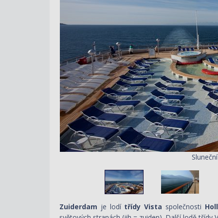
Slunečn
Zuiderdam
je lodí
třídy Vista
společnosti
Hol
světových stranách (jih = zuiden). Další lodě tří