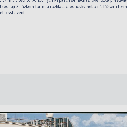
21,7 m
. V těchto pohodlných kajutách se nachází dvě lůžka přestav
isponují 3. lůžkem formou rozkládací pohovky nebo i 4. lůžkem formo
vého vybavení.