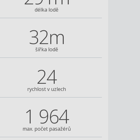
délka lodě
32m
šířka lodě
24
rychlost v uzlech
Promenáda - Zuiderdam
1 964
max. počet pasažérů