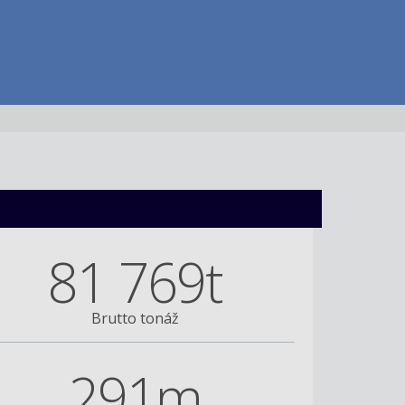
81 769t
Brutto tonáž
291m