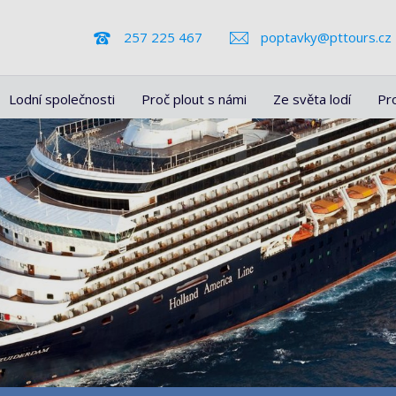
257 225 467
poptavky@pttours.cz
Lodní společnosti
Proč plout s námi
Ze světa lodí
Pr