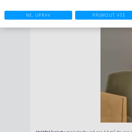
NE, UPRAV
PŘIJMOUT VŠE
2