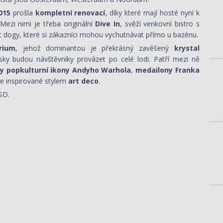
015
prošla
kompletní renovací
, díky které mají hosté nyní k
 Mezi nimi je třeba originální
Dive In
, svěží venkovní bistro s
ot dogy, které si zákazníci mohou vychutnávat přímo u bazénu.
rium
, jehož dominantou je překrásný zavěšený
krystal
ky budou návštěvníky provázet po celé lodi. Patří mezi ně
ty popkulturní ikony Andyho Warhola
,
medailony Franka
ře inspirované stylem
art deco
.
SD.