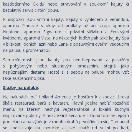
každodenního úklidu nebo stravování v soukromí kajuty či
bezplatný servis čištění obuvi.
K dispozici jsou vnitřní kajuty, kajuty s výhledem a verandou,
apartmá Pinnacle s okny od podlahy až po strop, apartmá
Neptune, apartmá Signature s privátní vířivkou a čerstvými
květinami, apartmá Vista, na některých lodích pak také kajuty Spa
v blízkosti lodních lázní nebo Lanai s posuvnými dveřmi vedoucími
na palubu s promenádou.
Samozřejmostí jsou kajuty pro hendikepované a pasažéry
s pohybovým nebo sluchovým omezením, stejně jako
nejrůznějšími dietami. Hosté si s sebou na palubu mohou vzít
také asistenčního psa.
Služby na palubě
:
Na palubách lodí Holland America je hostům k dispozici široká
škála restaurací, barů a kaváren. Hlavní jídelna nabízí rozsáhlé
menu, na kterém nechybí vegetariánské a lokální kuchyní
inspirované pokrmy. Pinnacle Grill servíruje jídla na tom nejlepším
porcelánu a na výběr je z mnoha druhů prvotřídních vín, Tamarind
se specializuje na exotické asijské chutě od sushi po kari,