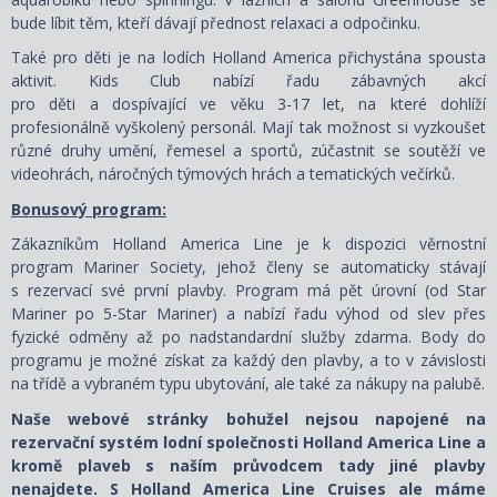
bude líbit těm, kteří dávají přednost relaxaci a odpočinku.
Také pro děti je na lodích Holland America přichystána spousta
aktivit. Kids Club nabízí řadu zábavných akcí
pro děti a dospívající ve věku 3-17 let
, na které dohlíží
profesionálně vyškolený personál. Mají tak možnost si vyzkoušet
různé druhy umění, řemesel a sportů, zúčastnit se soutěží ve
videohrách, náročných týmových hrách a tematických večírků.
Bonusový program:
Zákazníkům Holland America Line je k dispozici věrnostní
program Mariner Society, jehož členy se automaticky stávají
s rezervací své první plavby. Program má pět úrovní (od Star
Mariner po 5-Star Mariner) a nabízí řadu výhod od slev přes
fyzické odměny až po nadstandardní služby zdarma. Body do
programu je možné získat za každý den plavby, a to v závislosti
na třídě a vybraném typu ubytování, ale také za nákupy na palubě.
Naše webové stránky bohužel nejsou napojené na
rezervační systém lodní společnosti Holland America Line a
kromě plaveb s naším průvodcem tady jiné plavby
nenajdete. S Holland America Line Cruises ale máme