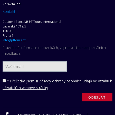
Ze světa lodí
Kontakt
Cestovní kancelář PT Tours International
Lazarská 1719/5
110 00
Praha 1
info@pttours.cz
Pravidelné informace o novinkách, zajímavostech a speciálních
nabídkách.
* Přečetl/a jsem si
Zásady ochrany osobních údajů ve vztahu k
uživatelům webové stránky
Zákaznická linka:
Po – Pá od 9:00 – 17:00