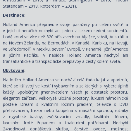
Statendam – 2018, Rotterdam – 2021).
Destinace
:
Holland America přepravuje svoje pasažéry po celém světě a
v jejích itinerářích nechybí ani jeden z celkem sedmi kontinentů.
Lodě kotví ve více než 320 přístavech na Aljašce, v Asii, Austrálii a
na Novém Zélandu, na Bermudách, v Kanadě, Karibiku, na Havaji,
ve Středomoří, v Mexiku, severní Evropě, v Panamě, Jižní Americe
a Jižním Pacifiku. V nabídce Holland America nechybí ani
transatlantické a transpacifické přeplavby a cesty kolem světa.
Ubytování
:
Na lodích Holland America se nachází celá řada kajut a apartmá,
které se liší svojí velikostí i vybavením a ze kterých si vybere úplně
každý. Společným jmenovatelem všech je dostatek prostoru,
elegantní zařízení, velkorysé úložné prostory, luxusní námořnické
postele Dream s kvalitním ložním prádlem, televize s DVD
přehrávačem, trezor nebo koupelna s masážní sprchou, ručníky
z egyptské bavlny, zvětšovacími zrcadly, kvalitním fénem,
luxusním froté županem a toaletními potřebami. Nechybí
24hodinová donášková služba, čerstvé ovoce, možnost