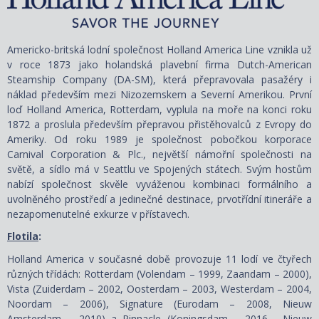
Americko-britská lodní společnost Holland America Line vznikla už
v roce 1873 jako holandská plavební firma Dutch-American
Steamship Company (DA-SM), která přepravovala pasažéry i
náklad především mezi Nizozemskem a Severní Amerikou. První
loď Holland America, Rotterdam, vyplula na moře na konci roku
1872 a proslula především přepravou přistěhovalců z Evropy do
Ameriky. Od roku 1989 je společnost pobočkou korporace
Carnival Corporation & Plc., největší námořní společnosti na
světě, a sídlo má v Seattlu ve Spojených státech. Svým hostům
nabízí společnost skvěle vyváženou kombinaci formálního a
uvolněného prostředí a jedinečné destinace, prvotřídní itineráře a
nezapomenutelné exkurze v přístavech.
Flotila
:
Holland America v současné době provozuje 11 lodí ve čtyřech
různých třídách: Rotterdam (Volendam – 1999, Zaandam – 2000),
Vista (Zuiderdam – 2002, Oosterdam – 2003, Westerdam – 2004,
Noordam – 2006), Signature (Eurodam – 2008, Nieuw
Amsterdam – 2010) a Pinnacle (Koningsdam – 2016, Nieuw