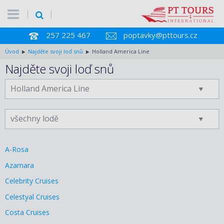
257 225 467
poptavky@pttours.cz
Úvod
Najděte svoji loď snů
Holland America Line
Najděte svoji loď snů
A-Rosa
Azamara
Celebrity Cruises
Celestyal Cruises
Costa Cruises