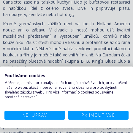
Canaletto zase na italskou kuchyni. Lido je bufetovou restaurací
s nabídkou jídel z celého světa, Dive In připravuje pizzu,
hamburgery, sendviče nebo hot dogy.
Kromě gurmánských zážitků není na lodích Holland America
nouze ani o zábavu. V divadle si hosté mohou užít kvalitní
muzikálová představení a vystoupení umělců, komiků nebo
kouzelníků. Zkusit štěstí mohou v kasinu a protančit se až do rána
v nočním klubu. Některé lodě nabízí venkovní promítací plátno a
koukat na filmy je možné také ve vnitřním kině. Na Eurodam čeká
na pasažéry bluesová hudební skupina B. B. King´s Blues Club a
její skvělé show.
Používáme cookies
Připraveny jsou kuchařské workshopy a lekce včetně ochutnávky
Můžeme je umístit pro analýzu našich údajů o návštěvnících, pro zlepšení
vín, aranžování květin, ledového sochařství nebo zdobení dortů.
našeho webu, ukázání personalizovaného obsahu a pro poskytnutí
V rámci digitálního workshopu je možné rozšířit si svoje
skvělého zážitku z webu. Pro více informací o cookies používáme
počítačové znalosti nebo se naučit upravovat fotky. Na lodích je
otevřené nastavení.
také knihovna, umělecká galerie a fotogalerie. Na milovníky
nakupování čeká celá řada obchodů a na své si přijdou také
příznivci aktivního trávení volného času: v bazénech, při ping
NE, UPRAV
PŘIJMOUT VŠE
pongu, basketbalu a mnoha dalších činnostech. K dispozici jsou
plně vybavené fitness centrum a také lekce jógy, pilates,
aquarobiku nebo spinningu. V lázních a salonu Greenhouse se