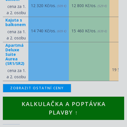
12 320 Kč/os.
12 800 Kč/os.
cena za 1.
(509 €)
(529 €)
a 2. osobu
Kajuta s
balkonem
14 740 Kč/os.
15 460 Kč/os.
cena za 1.
(609 €)
(639 €)
a 2. osobu
Apartmá
Deluxe
Suite
Aurea
(SR1/SR2)
19 580 
cena za 1.
a 2. osobu
ZOBRAZIT OSTATNÍ CENY
KALKULAČKA A POPTÁVKA
PLAVBY ↑