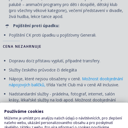
palubě – animační programy pro děti i dospělé, dětský klub
(pro všechny věkové kategorie), večerní představení v divadle,
živá hudba, lekce tance apod.
Pojištění proti úpadku:
Pojištění CK proti úpadku u pojišťovny Generali.
CENA NEZAHRNUJE
Dopravu do/z přístavu vyplutí, případné transfery.
Služby českého průvodce či delegáta
Nápoje, které nejsou obsaženy v ceně.
Možnost doobjednání
nápojových balíčků,
třída Yacht Club má v ceně All Inclusive.
Nadstandardní služby - prádelna, fotograf, internet, salón
krásy, lékařské služby na lodi apod. Možnost doobjednání
fotografických, internetových i lázeňských balíčků.
Používáme cookies
Fakultativní výlety v navštívených přístavech. Lodní společnost
Můžeme je umístit pro analýzu našich údajů o návštěvnících, pro zlepšení
má širokou nabídku výletů v každém přístavu, na vyžádání
našeho webu, ukázání personalizovaného obsahu a pro poskytnutí
zašleme přehled. Výlety bývají v těchto jazycích: angličtina,
skvělého zážitku z webu. Pro více informací o cookies používáme