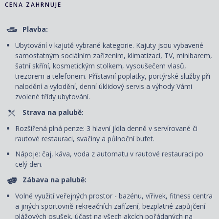
CENA ZAHRNUJE
Plavba:
Ubytování v kajutě vybrané kategorie. Kajuty jsou vybavené
samostatným sociálním zařízením, klimatizací, TV, minibarem,
šatní skříní, kosmetickým stolkem, vysoušečem vlasů,
trezorem a telefonem. P
řístavní poplatky, portýrské služby při
nalodění a vylodění, denní úklidový servis
a výhody Vámi
zvolené třídy ubytování.
Strava na palubě:
Rozšířená plná penze: 3 hlavní jídla denně v servírované či
rautové restauraci, svačiny a půlnoční bufet.
Nápoje: čaj, káva, voda z automatu v rautové restauraci po
celý den.
Zábava na palubě:
Volné využití veřejných prostor - bazénu, vířivek, fitness centra
a jiných sportovně-rekreačních zařízení, bezplatné zapůjčení
plážových osušek, účast na všech akcích pořádaných na