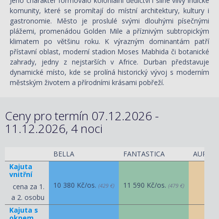
Jeho charakter formovalo koloniální dědictví i silné vlivy indické
komunity, které se promítají do místní architektury, kultury i
gastronomie. Město je proslulé svými dlouhými písečnými
plážemi, promenádou Golden Mile a příznivým subtropickým
klimatem po většinu roku. K výrazným dominantám patří
přístavní oblast, moderní stadion Moses Mabhida či botanické
zahrady, jedny z nejstarších v Africe. Durban představuje
dynamické místo, kde se prolíná historický vývoj s moderním
městským životem a přírodními krásami pobřeží.
Ceny pro termín 07.12.2026 -
11.12.2026, 4 noci
BELLA
FANTASTICA
AUREA
Kajuta
vnitřní
10 380 Kč/os.
11 590 Kč/os.
cena za 1.
(429 €)
(479 €)
a 2. osobu
Kajuta s
oknem