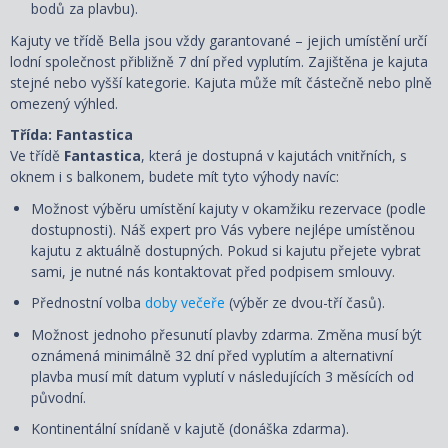
bodů za plavbu).
Kajuty ve třídě Bella jsou vždy garantované – jejich umístění určí
lodní společnost přibližně 7 dní před vyplutím. Zajištěna je kajuta
stejné nebo vyšší kategorie. Kajuta může mít částečně nebo plně
omezený výhled.
Třída: Fantastica
Ve třídě
Fantastica
, která je dostupná v kajutách vnitřních, s
oknem i s balkonem, budete mít tyto výhody navíc:
Možnost výběru umístění kajuty v okamžiku rezervace (podle
dostupnosti). Náš expert pro Vás vybere nejlépe umístěnou
kajutu z aktuálně dostupných. Pokud si kajutu přejete vybrat
sami, je nutné nás kontaktovat před podpisem smlouvy.
Přednostní volba
doby večeře
(výběr ze dvou-tří časů).
Možnost jednoho přesunutí plavby zdarma. Změna musí být
oznámená minimálně 32 dní před vyplutím a alternativní
plavba musí mít datum vyplutí v následujících 3 měsících od
původní.
Kontinentální snídaně v kajutě (donáška zdarma).