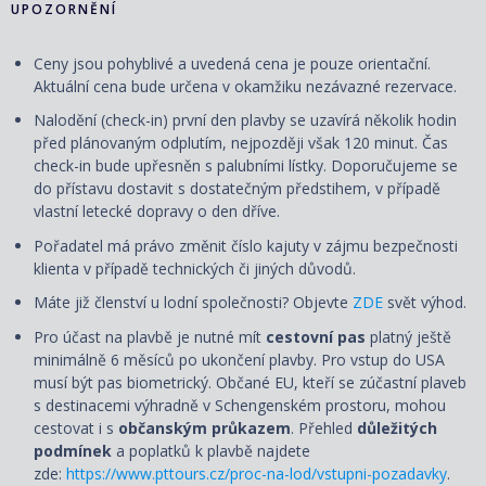
UPOZORNĚNÍ
Ceny jsou pohyblivé a uvedená cena je pouze orientační.
Aktuální cena bude určena v okamžiku nezávazné rezervace.
Nalodění (check-in) první den plavby se uzavírá několik hodin
před plánovaným odplutím, nejpozději však 120 minut. Čas
check-in bude upřesněn s palubními lístky. Doporučujeme se
do přístavu dostavit s dostatečným předstihem, v případě
vlastní letecké dopravy o den dříve.
Pořadatel má právo změnit číslo kajuty v zájmu bezpečnosti
klienta v případě technických či jiných důvodů.
Máte již členství u lodní společnosti? Objevte
ZDE
svět výhod.
Pro účast na plavbě je nutné mít
cestovní pas
platný ještě
minimálně 6 měsíců po ukončení plavby. Pro vstup do USA
musí být pas biometrický. Občané EU, kteří se zúčastní plaveb
s destinacemi výhradně v Schengenském prostoru, mohou
cestovat i s
občanským průkazem
. Přehled
důležitých
podmínek
a poplatků k plavbě najdete
zde:
https://www.pttours.cz/proc-na-lod/vstupni-pozadavky
.