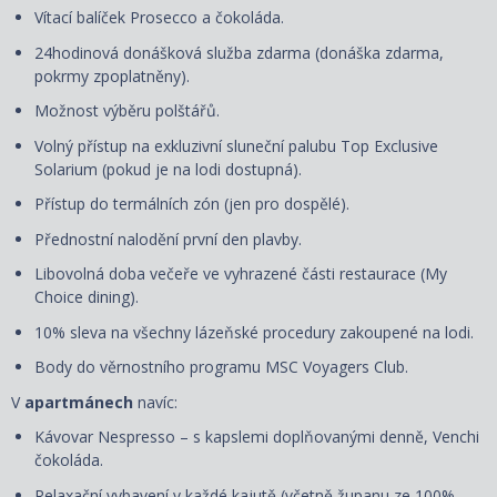
Vítací balíček Prosecco a čokoláda.
24hodinová donášková služba zdarma (donáška zdarma,
pokrmy zpoplatněny).
Možnost výběru polštářů.
Volný přístup na exkluzivní sluneční palubu Top Exclusive
Solarium (pokud je na lodi dostupná).
Přístup do termálních zón (jen pro dospělé).
Přednostní nalodění první den plavby.
Libovolná doba večeře ve vyhrazené části restaurace (My
Choice dining).
10% sleva na všechny lázeňské procedury zakoupené na lodi.
Body do věrnostního programu MSC Voyagers Club.
V
apartmánech
navíc:
Kávovar Nespresso – s kapslemi doplňovanými denně, Venchi
čokoláda.
Relaxační vybavení v každé kajutě (včetně županu ze 100%