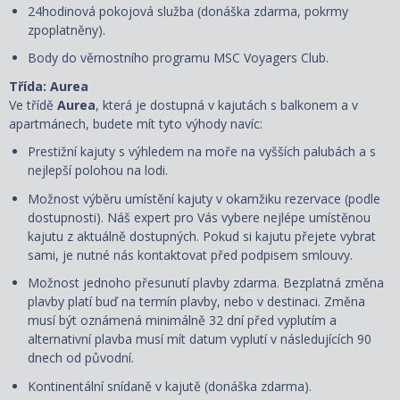
24hodinová pokojová služba (donáška zdarma, pokrmy
zpoplatněny).
Body do věrnostního programu MSC Voyagers Club.
Třída: Aurea
Ve třídě
Aurea
, která je dostupná v kajutách s balkonem a v
apartmánech, budete mít tyto výhody navíc:
Prestižní kajuty s výhledem na moře na vyšších palubách a s
nejlepší polohou na lodi.
Možnost výběru umístění kajuty v okamžiku rezervace (podle
dostupnosti). Náš expert pro Vás vybere nejlépe umístěnou
kajutu z aktuálně dostupných. Pokud si kajutu přejete vybrat
sami, je nutné nás kontaktovat před podpisem smlouvy.
Možnost jednoho přesunutí plavby zdarma. Bezplatná změna
plavby platí buď na termín plavby, nebo v destinaci. Změna
musí být oznámená minimálně 32 dní před vyplutím a
alternativní plavba musí mít datum vyplutí v následujících 90
dnech od původní.
Kontinentální snídaně v kajutě (donáška zdarma).