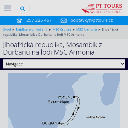
257 225 467
poptavky@pttours.cz
Úvod
Najděte svoji loď snů
MSC Cruises
MSC Armonia
Jihoafrická
republika, Mosambik z Durbanu na lodi MSC Armonia
Jihoafrická republika, Mosambik z
Durbanu na lodi MSC Armonia