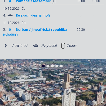
3.
Pomene / Mosambik
08:00
18:00
1
10.12.2026,
Čt
4.
Relaxační den na moři
--:--
--:--
11.12.2026,
Pá
5.
Durban / Jihoafrická republika
05:30
--:--
(vylodění)
V destinaci
Na palubě
Tender
1