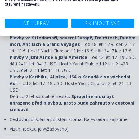
otevřené nastavení.
španělština, italština, francouzština, němčina. Na plavbách s
českým delegátem se konají výlety v češtině.
Stravu mimo loď a stravování ve speciálních restauracích.
NE, UPRAV
PŘIJMOUT VŠE
Spropitné pro obsluhu na lodi (ceny platí za osobu/noc):
Plavby ve Středomoří, severní Evropě, Emirátech, Rudém
moři, Antilách a Grand Voyages
– od 18 let: 12 €, děti 2–17
let: 10 €. Hosté Yacht Club: od 18 let: 16 €, děti 2–17 let: 13 €.
Plavby v Jižní Africe a Jižní Americe
– od 12 let: 17–19 USD,
děti 2–11 let: 9–13 USD. Hosté Yacht Club: od 12 let: 21–23
USD, děti 2–11 let: 11–16 USD.
Plavby v Karibiku, Aljašce, USA a Kanadě a ve východní
Asii
– od 2 let: 17–18 USD. Hosté Yacht Club: od 2 let: 21–23
USD.
Děti do 2 let spropitné neplatí.
Spropitné musí být
uhrazeno před plavbou, proto bude zahrnuto v cestovní
smlouvě.
Cestovní pojištění a pojištění storna. Na vyžádání zajistíme.
Vízum (pokud je vyžadováno).