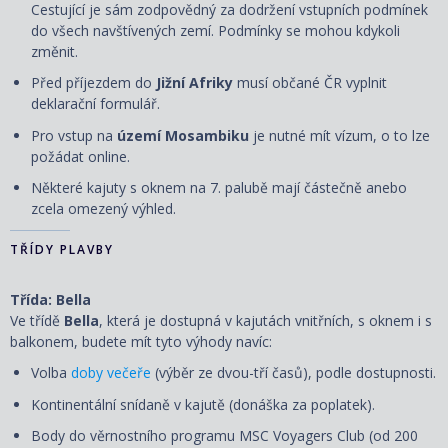
Cestující je sám zodpovědný za dodržení vstupních podmínek
do všech navštívených zemí. Podmínky se mohou kdykoli
změnit.
Před příjezdem do
Jižní Afriky
musí občané ČR vyplnit
deklarační formulář.
Pro vstup na
území Mosambiku
je nutné mít vízum, o to lze
požádat online.
Některé kajuty s oknem na 7. palubě mají částečně anebo
zcela omezený výhled.
TŘÍDY PLAVBY
Třída: Bella
Ve třídě
Bella
, která je dostupná v kajutách vnitřních, s oknem i s
balkonem, budete mít tyto výhody navíc:
Volba
doby večeře
(výběr ze dvou-tří časů), podle dostupnosti.
Kontinentální snídaně v kajutě (donáška za poplatek).
Body do věrnostního programu MSC Voyagers Club (od 200