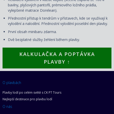
bavlny, plyšových pantoflí, prémiového ložního prádla,
vylepšené matrace Dorelean).
Přednostní přístup k tendrům v přístavech, kde se využívají k
vylodění a nalodění. Přednostní vylodění poseldní den plavby.
První obsah minibaru zdarma.
Dvě bezplatné služby žehlení během plavby.
KALKULAČKA A POPTÁVKA
PLAVBY ↑
O plavbách
Plavby lodí po celém světě s CK PT Tours
Nejlepší destinace pro plavbu lodí
O nás