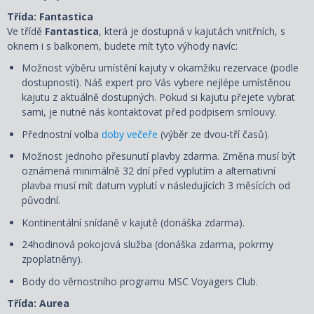
Třída: Fantastica
Ve třídě
Fantastica
, která je dostupná v kajutách vnitřních, s
oknem i s balkonem, budete mít tyto výhody navíc:
Možnost výběru umístění kajuty v okamžiku rezervace (podle
dostupnosti). Náš expert pro Vás vybere nejlépe umístěnou
kajutu z aktuálně dostupných. Pokud si kajutu přejete vybrat
sami, je nutné nás kontaktovat před podpisem smlouvy.
Přednostní volba
doby večeře
(výběr ze dvou-tří časů).
Možnost jednoho přesunutí plavby zdarma. Změna musí být
oznámená minimálně 32 dní před vyplutím a alternativní
plavba musí mít datum vyplutí v následujících 3 měsících od
původní.
Kontinentální snídaně v kajutě (donáška zdarma).
24hodinová pokojová služba (donáška zdarma, pokrmy
zpoplatněny).
Body do věrnostního programu MSC Voyagers Club.
Třída: Aurea