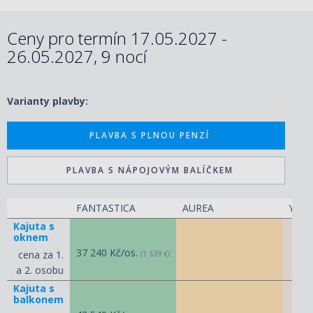
Ceny pro termín 17.05.2027 -
26.05.2027, 9 nocí
Varianty plavby:
PLAVBA S PLNOU PENZÍ
PLAVBA S NÁPOJOVÝM BALÍČKEM
FANTASTICA
AUREA
YACH
Kajuta s
oknem
37 240 Kč/os.
cena za 1.
(1 539 €)
a 2. osobu
Kajuta s
balkonem