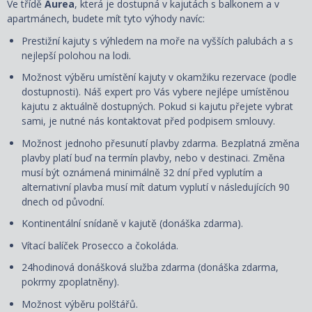
Ve třídě
Aurea
, která je dostupná v kajutách s balkonem a v
apartmánech, budete mít tyto výhody navíc:
Prestižní kajuty s výhledem na moře na vyšších palubách a s
nejlepší polohou na lodi.
Možnost výběru umístění kajuty v okamžiku rezervace (podle
dostupnosti). Náš expert pro Vás vybere nejlépe umístěnou
kajutu z aktuálně dostupných. Pokud si kajutu přejete vybrat
sami, je nutné nás kontaktovat před podpisem smlouvy.
Možnost jednoho přesunutí plavby zdarma. Bezplatná změna
plavby platí buď na termín plavby, nebo v destinaci. Změna
musí být oznámená minimálně 32 dní před vyplutím a
alternativní plavba musí mít datum vyplutí v následujících 90
dnech od původní.
Kontinentální snídaně v kajutě (donáška zdarma).
Vítací balíček Prosecco a čokoláda.
24hodinová donášková služba zdarma (donáška zdarma,
pokrmy zpoplatněny).
Možnost výběru polštářů.