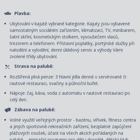
Plavba:
Ubytování v kajutě vybrané kategorie. Kajuty jsou vybavené
samostatným sociálním zařízením, klimatizací, TV, minibarem,
šatní skříní, kosmetickým stolkem, vysoušečem vlasů,
trezorem a telefonem. P
řístavní poplatky, portýrské služby při
nalodění a vylodění, denní úklidový servis
a výhody Vámi
zvolené třídy ubytování.
Strava na palubě:
Rozšířená plná penze: 3 hlavní jídla denně v servírované či
rautové restauraci, svačiny a půlnoční bufet.
Nápoje: čaj, káva, voda z automatu v rautové restauraci po
celý den.
Zábava na palubě:
Volné využití veřejných prostor - bazénu, vířivek, fitness centra
a jiných sportovně-rekreačních zařízení, bezplatné zapůjčení
plážových osušek, účast na všech akcích pořádaných na
palubě – animační programy pro děti i dospělé, dětský klub