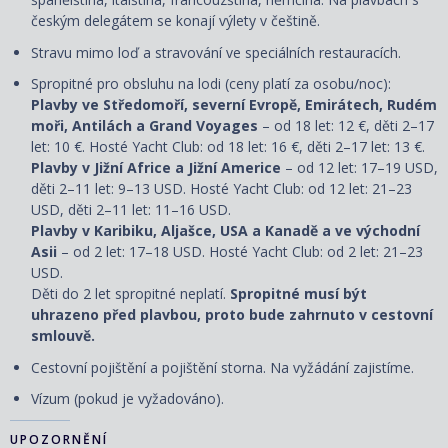
českým delegátem se konají výlety v češtině.
Stravu mimo loď a stravování ve speciálních restauracích.
Spropitné pro obsluhu na lodi (ceny platí za osobu/noc):
Plavby ve Středomoří, severní Evropě, Emirátech, Rudém
moři, Antilách a Grand Voyages
– od 18 let: 12 €, děti 2–17
let: 10 €. Hosté Yacht Club: od 18 let: 16 €, děti 2–17 let: 13 €.
Plavby v Jižní Africe a Jižní Americe
– od 12 let: 17–19 USD,
děti 2–11 let: 9–13 USD. Hosté Yacht Club: od 12 let: 21–23
USD, děti 2–11 let: 11–16 USD.
Plavby v Karibiku, Aljašce, USA a Kanadě a ve východní
Asii
– od 2 let: 17–18 USD. Hosté Yacht Club: od 2 let: 21–23
USD.
Děti do 2 let spropitné neplatí.
Spropitné musí být
uhrazeno před plavbou, proto bude zahrnuto v cestovní
smlouvě.
Cestovní pojištění a pojištění storna. Na vyžádání zajistíme.
Vízum (pokud je vyžadováno).
UPOZORNĚNÍ