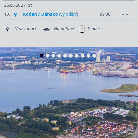
26.05.2027,
St
10.
Kodaň / Dánsko
(vylodění)
09:00
--:--
V destinaci
Na palubě
Tender
1