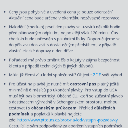
Ceny jsou pohyblivé a uvedená cena je pouze orientační.
Aktuální cena bude určena v okamžiku nezávazné rezervace.
Nalodění (check-in) první den plavby se uzavírá několik hodin
před plánovaným odplutím, nejpozději však 120 minut. Čas
check-in bude upřesněn s palubními lístky. Doporučujeme se
do přístavu dostavit s dostatečným předstihem, v případě
vlastní letecké dopravy o den dříve.
Pořadatel má právo změnit číslo kajuty v zájmu bezpečnosti
klienta v případě technických či jiných důvodů.
Máte již členství u lodní společnosti? Objevte
ZDE
svět výhod.
Pro účast na plavbě je nutné mít
cestovní pas
platný ještě
minimálně 6 měsíců po ukončení plavby. Pro vstup do USA
musí být pas biometrický. Občané EU, kteří se zúčastní plaveb
s destinacemi výhradně v Schengenském prostoru, mohou
cestovat i s
občanským průkazem
. Přehled
důležitých
podmínek
a poplatků k plavbě najdete
zde:
https://www.pttours.cz/proc-na-lod/vstupni-pozadavky
.
Cestující je sám zodpovědný za dodržení vstupních podmínek