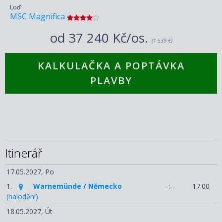
Loď:
MSC Magnifica
od
37 240 Kč/os.
(1 539 €)
KALKULAČKA A POPTÁVKA
PLAVBY
Itinerář
17.05.2027,
Po
1.
Warnemünde / Německo
--:--
17:00
(nalodění)
18.05.2027,
Út