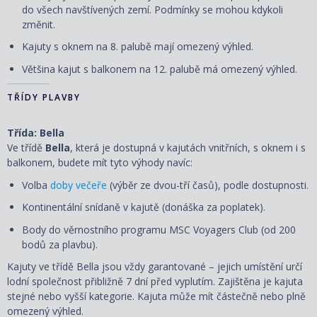
do všech navštívených zemí. Podmínky se mohou kdykoli
změnit.
Kajuty s oknem na 8. palubě mají omezený výhled.
Většina kajut s balkonem na 12. palubě má omezený výhled.
TŘÍDY PLAVBY
Třída: Bella
Ve třídě
Bella
, která je dostupná v kajutách vnitřních, s oknem i s
balkonem, budete mít tyto výhody navíc:
Volba
doby večeře
(výběr ze dvou-tří časů), podle dostupnosti.
Kontinentální snídaně v kajutě (donáška za poplatek).
Body do věrnostního programu MSC Voyagers Club (od 200
bodů za plavbu).
Kajuty ve třídě Bella jsou vždy garantované – jejich umístění určí
lodní společnost přibližně 7 dní před vyplutím. Zajištěna je kajuta
stejné nebo vyšší kategorie. Kajuta může mít částečně nebo plně
omezený výhled.