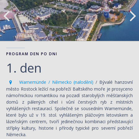
PROGRAM DEN PO DNI
1. den
Warnemünde / Německo (nalodění)
/ Bývalé hanzovní
město Rostock ležící na pobřeží Baltského moře je prosyceno
námořnickou romantikou na pozadí starobylých měšťanských
domů z pálených cihel i vůní čerstvých ryb z místních
vyhlášených restaurací. Společně se sousedním Warnemünde,
které bylo už v 19. stol. vyhlášeným plážovým letoviskem a
lázeňským centrem, tvoří jedinečnou kombinaci představující
střípky kultury, historie i přírody typické pro severní pobřeží
Německa.