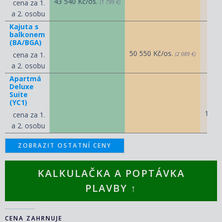
43 540 Kč/os.
cena za 1.
(1 799 €)
a 2. osobu
Kajuta s
balkonem
(BA/BGA)
50 550 Kč/os.
cena za 1.
(2 089 €)
a 2. osobu
Apartmá
Deluxe
Suite
(YC1)
106 
cena za 1.
a 2. osobu
ZOBRAZIT OSTATNÍ CENY
KALKULAČKA A POPTÁVKA
PLAVBY ↑
CENA ZAHRNUJE