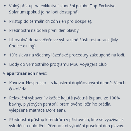
Volný přístup na exkluzivní sluneční palubu Top Exclusive
Solarium (pokud je na lodi dostupná).
Přístup do termálních zón (jen pro dospělé).
Přednostní nalodění první den plavby.
Libovolná doba večeře ve vyhrazené části restaurace (My
Choice dining).
10% sleva na všechny lázeňské procedury zakoupené na lodi.
Body do věrnostního programu MSC Voyagers Club.
V
apartmánech
navíc:
Kávovar Nespresso – s kapslemi doplňovanými denně, Venchi
čokoláda.
Relaxační vybavení v každé kajutě (včetně županu ze 100%
bavlny, plyšových pantoflí, prémiového ložního prádla,
vylepšené matrace Dorelean).
Přednostní přístup k tendrům v přístavech, kde se využívají k
vylodění a nalodění. Přednostní vylodění poseldní den plavby.