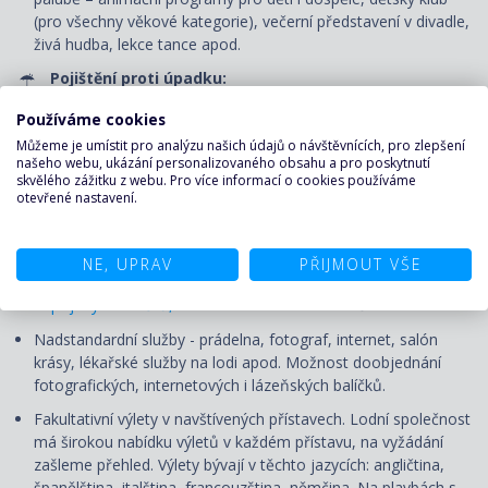
(pro všechny věkové kategorie), večerní představení v divadle,
živá hudba, lekce tance apod.
Pojištění proti úpadku:
Pojištění CK proti úpadku u pojišťovny Generali.
Používáme cookies
Můžeme je umístit pro analýzu našich údajů o návštěvnících, pro zlepšení
CENA NEZAHRNUJE
našeho webu, ukázání personalizovaného obsahu a pro poskytnutí
skvělého zážitku z webu. Pro více informací o cookies používáme
otevřené nastavení.
Dopravu do/z přístavu vyplutí, případné transfery.
Služby českého průvodce či delegáta
NE, UPRAV
PŘIJMOUT VŠE
Nápoje, které nejsou obsaženy v ceně.
Možnost doobjednání
nápojových balíčků,
třída Yacht Club má v ceně All Inclusive.
Nadstandardní služby - prádelna, fotograf, internet, salón
krásy, lékařské služby na lodi apod. Možnost doobjednání
fotografických, internetových i lázeňských balíčků.
Fakultativní výlety v navštívených přístavech. Lodní společnost
má širokou nabídku výletů v každém přístavu, na vyžádání
zašleme přehled. Výlety bývají v těchto jazycích: angličtina,
španělština, italština, francouzština, němčina. Na plavbách s