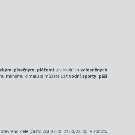
zkými písečnými plážemi
a v okolních
zalesněných
ímu mírnému klimatu si můžete užít
vodní sporty
,
pěší
 otevřeno déle (často cca 07:00–21:00/22:00). V sobotu