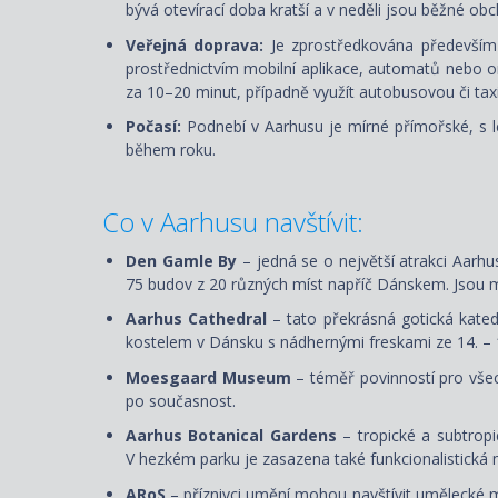
bývá otevírací doba kratší a v neděli jsou běžné o
Veřejná doprava:
Je zprostředkována především
prostřednictvím mobilní aplikace, automatů nebo onl
za 10–20 minut, případně využít autobusovou či taxi
Počasí:
Podnebí v Aarhusu je mírné přímořské, s l
během roku.
Co v
Aarhusu
navštívit:
Den Gamle By
– jedná se o největší atrakci Aarh
75 budov z 20 různých míst napříč Dánskem. Jsou me
Aarhus Cathedral
– tato překrásná gotická katedr
kostelem v Dánsku s nádhernými freskami ze 14. – 16
Moesgaard Museum
– téměř povinností pro všec
po současnost.
Aarhus Botanical Gardens
– tropické a subtropi
V hezkém parku je zasazena také funkcionalistická 
ARoS
– příznivci umění mohou navštívit umělecké mu