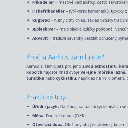
Frikadeller
– masové karbanátky, často servírova
Fiskefrikadeller
– rybí verze karbanátků, typicky z
Rugbrød
– hutný žitný chléb, základ většiny tradič
Æbleskiver
– malé sladké kuličky podobné lívanc
Akvavit
– tradiční severský destilát ochucený bylin
Proč si
Aarhus
zamilujete?
Aarhus si zamilujete pro jeho
živou atmosféru
,
komb
kopcích
najdete hned dvoje
veřejné mořské lázně
.
turistiku
nebo
cyklistiku
, například na 19 kilometrů
Praktické tipy:
Úřední jazyk:
Dánština, na turistických místech se 
Měna:
Dánská koruna (DKK).
Otevírací doba:
Obchody obvykle otevírají kolem 0