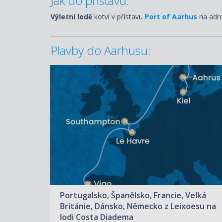
Jak do přístavu:
Výletní lodě
kotví v přístavu
Port of Aarhus
na adre
Plavby do Aarhusu:
ZOBRAZIT DETAIL
22.04.2027 – 30.04.2027
14 980 KČ/OS.
(619 €)
Portugalsko, Španělsko, Francie, Velká
Británie, Dánsko, Německo z Leixoesu na
lodi Costa Diadema