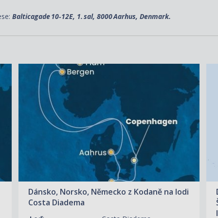
se:
Balticagade 10‑12E, 1. sal, 8000 Aarhus, Denmark.
ZOBRAZIT DETAIL
01.05.2027 – 08.05.2027
18 850 KČ/OS.
(779 €)
Dánsko, Norsko, Německo z Kodaně na lodi
Costa Diadema