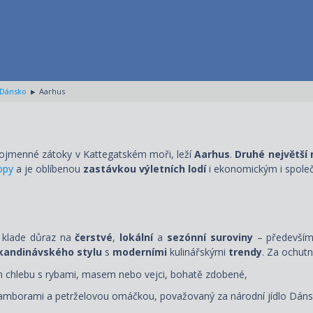
Dánsko
Aarhus
nojmenné zátoky v Kattegatském moři, leží
Aarhus
.
Druhé největší
opy
a je oblíbenou
zastávkou výletních lodí
i ekonomickým i spole
á klade důraz na
čerstvé
,
lokální
a
sezónní suroviny
– předevší
kandinávského
stylu
s
moderními
kulinářskými
trendy
. Za ochutn
ém chlebu s rybami, masem nebo vejci, bohatě zdobené,
amborami a petrželovou omáčkou, považovaný za národní jídlo Dáns