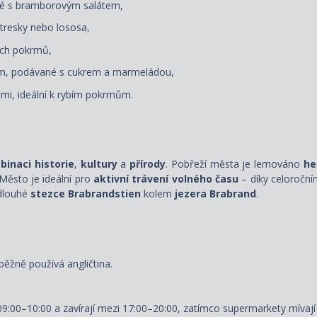
né s bramborovým salátem,
 tresky nebo lososa,
ních pokrmů,
ům, podávané s cukrem a marmeládou,
ami, ideální k rybím pokrmům.
inaci historie
,
kultury
a
přírody
. Pobřeží města je lemováno
he
 Město je ideální pro
aktivní trávení volného času
– díky celoročn
 dlouhé
stezce Brabrandstien
kolem
jezera Brabrand
.
běžně používá angličtina.
9:00–10:00 a zavírají mezi 17:00–20:00, zatímco supermarkety mívají