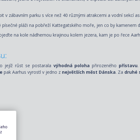
it v zábavním parku s více než 40 různými atrakcemi a vodní sekcí asi
hé písečné pláži na pobřeží Kattegatského moře, jen co by kamenem d
ojeďte na kole nádhernou krajinou kolem jezera, kam je po řece Aa
su
:
 o jejíž růst se postarala
výhodná poloha
přirozeného
přístavu
.
ce
pak Aarhus vyrostl v jedno z
největších měst Dánska
. Za
druhé 
ašeho
 z