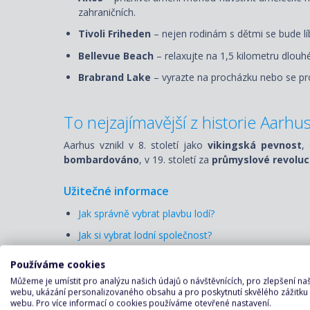
zahraničních.
Tivoli Friheden
– nejen rodinám s dětmi se bude líb
Bellevue Beach
– relaxujte na 1,5 kilometru dlou
Brabrand Lake
– vyrazte na procházku nebo se pr
To nejzajímavější z historie
Aarhu
Aarhus vznikl v 8. století jako
vikingská pevnost
,
bombardováno
, v 19. století za
průmyslové revolu
Užitečné informace
Jak správně vybrat plavbu lodí?
Jak si vybrat lodní společnost?
Mapa přístavu:
Používáme cookies
Můžeme je umístit pro analýzu našich údajů o návštěvnících, pro zlepšení n
webu, ukázání personalizovaného obsahu a pro poskytnutí skvělého zážitku
webu. Pro více informací o cookies používáme otevřené nastavení.