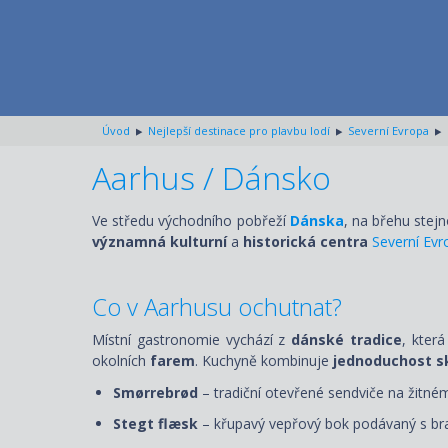
Úvod
Nejlepší destinace pro plavbu lodí
Severní Evropa
Aarhus / Dánsko
Ve středu východního pobřeží
Dánska
, na břehu stej
významná kulturní
a
historická centra
Severní Evr
Co v Aarhusu ochutnat?
Místní gastronomie vychází z
dánské tradice
, kter
okolních
farem
. Kuchyně kombinuje
jednoduchost s
Smørrebrød
– tradiční otevřené sendviče na žitn
Stegt flæsk
– křupavý vepřový bok podávaný s br