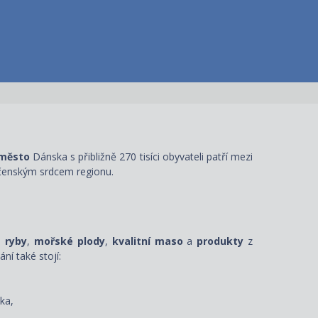
 město
Dánska s přibližně 270 tisíci obyvateli patří mezi
čenským srdcem regionu.
m
ryby
,
mořské plody
,
kvalitní maso
a
produkty
z
ání také stojí:
ka,