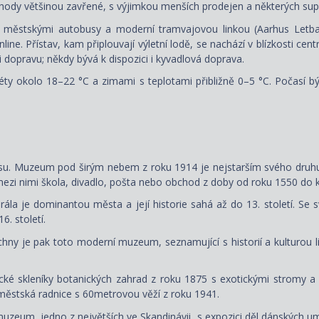
bchody většinou zavřené, s výjimkou menších prodejen a některých su
 městskými autobusy a moderní tramvajovou linkou (Aarhus Letban
ine. Přístav, kam připlouvají výletní lodě, se nachází v blízkosti ce
 dopravu; někdy bývá k dispozici i kyvadlová doprava.
éty okolo 18–22 °C a zimami s teplotami přibližně 0–5 °C. Počasí b
usu. Muzeum pod širým nebem z roku 1914 je nejstarším svého druhu
zi nimi škola, divadlo, pošta nebo obchod z doby od roku 1550 do ko
ála je dominantou města a její historie sahá až do 13. století. Se 
. století.
hny je pak toto moderní muzeum, seznamující s historií a kulturou l
cké skleníky botanických zahrad z roku 1875 s exotickými stromy a 
městská radnice s 60metrovou věží z roku 1941.
zeum, jedno z největších ve Skandinávii, s expozici děl dánských umě