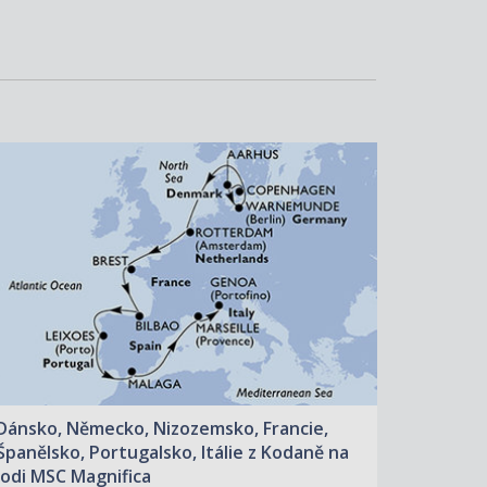
ZOBRAZIT DETAIL
03.10.2026 – 17.10.2026
27 810 KČ/OS.
(1 149 €)
Dánsko, Německo, Nizozemsko, Francie,
Španělsko, Portugalsko, Itálie z Kodaně na
lodi MSC Magnifica