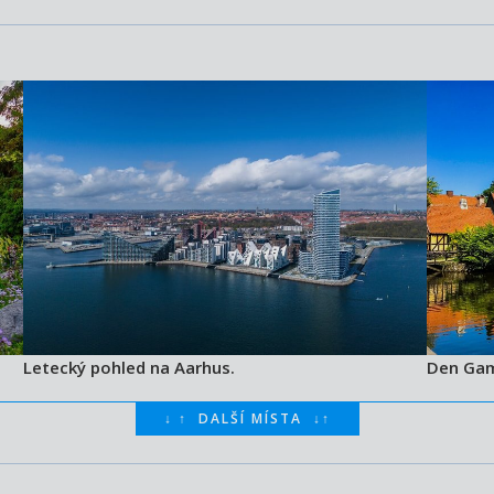
Letecký pohled na Aarhus.
Den Gam
↓
↑
DALŠÍ MÍSTA
↓
↑