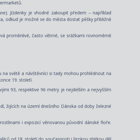
permarketů.
e). Jízdenky je vhodné zakoupit předem – například
ntra, odkud je možné se do města dostat pěšky přibližně
ývá proměnlivé, často větrné, se srážkami rovnoměrně
 na světě a návštěvníci si tady mohou prohlédnout na
nce 19. století.
svými 93, respektive 96 metry je nejdelším a nejvyšším
idí, žijících na území dnešního Dánska od doby železné
rostlinami i expozicí věnovanou původní dánské floře.
lců od 18. století do současnosti i širokou sbírkou děl