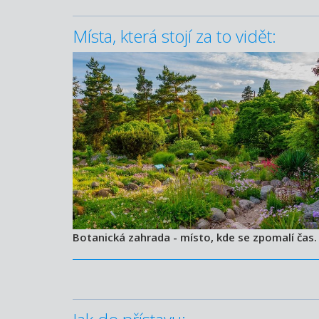
Místa, která stojí za to vidět:
Botanická zahrada - místo, kde se zpomalí čas.