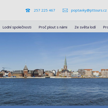
257 225 467
poptavky@pttours.cz
Lodní společnosti
Proč plout s námi
Ze světa lodí
Pr