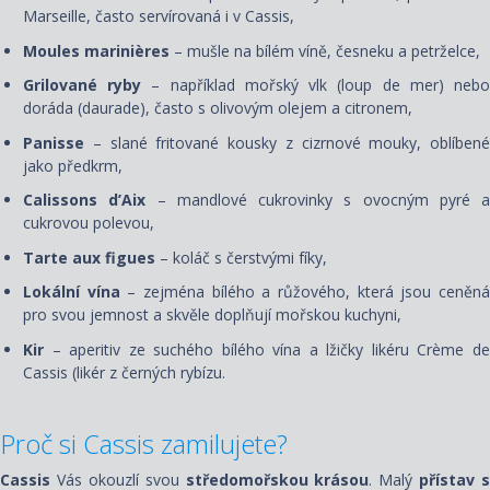
Marseille, často servírovaná i v Cassis,
Moules marinières
– mušle na bílém víně, česneku a petrželce,
Grilované ryby
– například mořský vlk (loup de mer) neb
doráda (daurade), často s olivovým olejem a citronem,
Panisse
– slané fritované kousky z cizrnové mouky, oblíbené
jako předkrm,
Calissons d’Aix
– mandlové cukrovinky s ovocným pyré a
cukrovou polevou,
Tarte aux figues
– koláč s čerstvými fíky,
Lokální vína
– zejména bílého a růžového, která jsou ceněn
pro svou jemnost a skvěle doplňují mořskou kuchyni,
Kir
– aperitiv ze suchého bílého vína a lžičky likéru Crème d
Cassis (likér z černých rybízu.
Proč si Cassis zamilujete?
Cassis
Vás okouzlí svou
středomořskou krásou
. Malý
přístav s