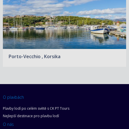
Porto-Vecchio , Korsika
O plavbách
Plavby lodí po celém světě s CK PT Tours
Nejlepší destinace pro plavbu lodí
O nás