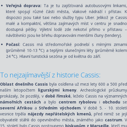
Veřejná doprava:
Ta je tu zajišťovaná autobusovými linkami
které spojují různé části města, vlakové nádraží i přístav. K
dispozici jsou také taxi nebo služby typu Uber. Jelikož je Cassis
malé a kompaktní, většina zajímavých míst v centru je snadno
dostupná pěšky. Výletní lodě zde nekotví přímo v přístavu –
návštěvníci jsou ke břehu dopravováni menšími čluny (tendery).
Počasí:
Cassis má středomořské podnebí s mírnými zimami
(průměrně 10-13 °C) a teplými slunečnými léty (průměrně kolem
24 °C). Hlavní turistická sezóna je od května do září.
To nejzajímavější z historie Cassis:
Oblast dnešního Cassis
byla osídlena už mezi lety 600 a 500 pře
naším letopočtem
ligurskými kmeny
. Archeologické průzkum
prokázaly, že později, v
době římské
, leželo Cassis na významných
námořních cestách
a bylo
centrem rybolovu
i
obchodu
se
severní Afrikou
a
Středním východem
. V době 5. - 10. stolet
vesnice trpěla
nájezdy nepřátelských kmenů
, před nimiž se její
obyvatelé stáhli do opevněného města, známého jako
castrum
. V
15. století bylo Cassis postoupeno
biskupům z Marseille
, kteří m