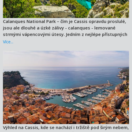
Calanques National Park – čím je Cassis opravdu proslulé,
jsou ale dlouhé a úzké zálivy - calanques - lemované
strmými vápencovými útesy. Jedním z nejlépe přístupných
je Port-Miou, vzdálený jen pár kilometrů západně od
Více...
centra Cassis. Naopak procházka k tomu nejvzdálenějšímu
bude trvat asi 1,5 hodiny a ti, kteří ji absolvují, se mohou
odměnit osvěžujícím koupáním v křišťálově čisté vodě
mezi vertikálními vápencovými stěnami. Obdivovat
nádhernou scenérii calanques je ale možné také z moře
při projížďce na člunu nebo při jejich zdolávání: Cassis láká
horolezce z celého světa.
Výhled na Cassis, kde se nachází i tržiště pod širým nebem,