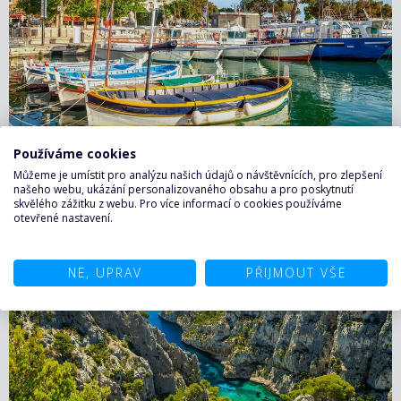
Port de Cassis – prohlídku je možné začít v přístavu se
Používáme cookies
sbírkou domů s pestrými fasádami, které jsou domovem
Můžeme je umístit pro analýzu našich údajů o návštěvnících, pro zlepšení
příjemných kaváren a restaurací. Pokračovat se vyplatí do
našeho webu, ukázání personalizovaného obsahu a pro poskytnutí
úzkých uliček města, znovu vystavěného na pozůstatcích
skvělého zážitku z webu. Pro více informací o cookies používáme
Více...
otevřené nastavení.
prastaré rybářské vesnice v 18. století. Dodnes je možné
prohlédnout si tady nejen pěkné kašny, ale také domy,
jejichž historie sahá až do 16. století.
NE, UPRAV
PŘIJMOUT VŠE