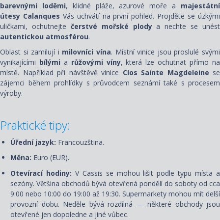
barevnými loděmi
, klidné pláže, azurové moře a
majestátn
útesy Calanques
Vás uchvátí na první pohled. Projděte se úzkým
uličkami, ochutnejte
čerstvé mořské plody
a nechte se unést
autentickou atmosférou
.
Oblast si zamilují i
milovníci vína
. Místní vinice jsou proslulé svým
vynikajícími
bílými
a
růžovými víny
, která lze ochutnat přímo n
místě. Například při návštěvě vinice
Clos Sainte Magdeleine
se
zájemci během prohlídky s průvodcem seznámí také s procesem
výroby.
Praktické tipy:
Úřední jazyk:
Francouzština.
Měna:
Euro (EUR).
Otevírací hodiny:
V Cassis se mohou lišit podle typu místa 
sezóny. Většina obchodů bývá otevřená pondělí do soboty od cca
9:00 nebo 10:00 do 19:00 až 19:30. Supermarkety mohou mít delší
provozní dobu. Neděle bývá rozdílná — některé obchody jsou
otevřené jen dopoledne a jiné vůbec.