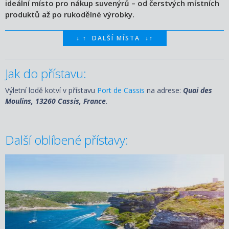
ideální místo pro nákup suvenýrů – od čerstvých místních
produktů až po rukodělné výrobky.
↓
↑
DALŠÍ MÍSTA
↓
↑
Jak do přístavu:
Výletní lodě kotví v přístavu
Port de Cassis
na adrese:
Quai des
Moulins, 13260 Cassis, France
.
Další oblíbené přístavy: