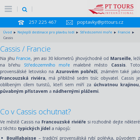
257 225 467
poptavky@pttours.cz
Úvod
Nejlepší destinace pro plavbu lodí
Středozemní moře
Francie
Cassis
Cassis / Francie
Na jihu
Francie
, jen asi 30 kilometrů jihovýchodně od
Marseille
, leží
na břehu
Středozemního moře
malebné město
Cassis
. Tot
provensálské letovisko na
Azurovém pobřeží
, známém také jak
Francouzská riviéra
, má přibližně sedm tisíc obyvatel. Cassis je
oblíbeným cílem turistů, kteří sem míří za
úchvatnou krajinou
,
půvabným přístavem
a
nádhernými plážemi
.
Co v Cassis ochutnat?
Ve městě Cassis na
Francouzské riviéře
si rozhodně dejte někter
z těchto
typických jídel
a nápojů:
Bouillabaisse
– tradiční provensálská rybí polévka, původem z