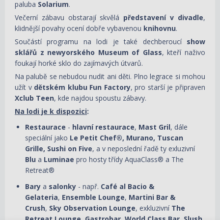
paluba
Solarium
.
Večerní zábavu obstarají skvělá
představení v divadle
,
klidnější povahy ocení dobře vybavenou
knihovnu
.
Součástí programu na lodi je také dechberoucí
show
sklářů z newyorského
Museum of Glass
, kteří naživo
foukají horké sklo do zajímavých útvarů.
Na palubě se nebudou nudit ani děti. Plno legrace si mohou
užít v
dětském klubu Fun Factory
, pro starší je připraven
Xclub Teen
, kde najdou spoustu zábavy.
Na lodi je k dispozici
:
Restaurace
-
hlavní restaurace
,
Mast Gril
, dále
speciální jako
Le Petit Chef®, Murano, Tuscan
Grille, Sushi on Five
, a v neposlední řadě ty exluzivní
Blu
a
Luminae
pro hosty třídy AquaClass® a The
Retreat®
Bary
a
salonky
- např.
Café al Bacio &
Gelateria
,
Ensemble Lounge
,
Martini Bar &
Crush
,
Sky Observation Lounge
, exkluzivní
The
Retreat Lounge
,
Gastrobar
,
World Class Bar
,
Slush