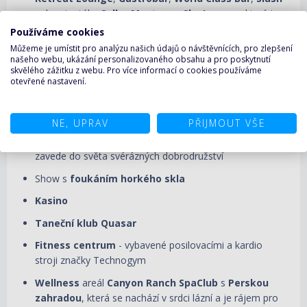
nebo vinotéky
Cellar Masters
a
Sky Lounge
, který je
přes den klidným útočištěm a v noci prostor ožije živou
Používáme cookies
hudbou a tancem
Můžeme je umístit pro analýzu našich údajů o návštěvnících, pro zlepšení
našeho webu, ukázání personalizovaného obsahu a pro poskytnutí
Eclipse
divadlo
- je předním místem živých vystoupení,
skvělého zážitku z webu. Pro více informací o cookies používáme
pojme štědré publikum, a přitom si zachovává intimní
otevřené nastavení.
atmosféru, přináší krásné hudební aranže i komedie,
uvádí produkční show jako např.
Amade
, která oslavuje
NE, UPRAV
PŘIJMOUT VŠE
vývoj hudby od klasické po současnou,
Rock City
, jejíž
název již odhaluje mnohé, nebo
Topper
, která Vás
zavede do světa svérázných dobrodružství
Show s
foukáním horkého skla
Kasino
Taneční klub Quasar
Fitness centrum
-
vybavené posilovacími a kardio
stroji značky Technogym
Wellness
areál
Canyon Ranch SpaClub
s
Perskou
zahradou
, která se nachází v srdci lázní a je rájem pro