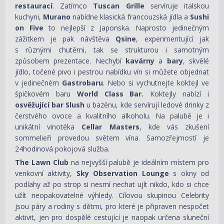
restaurací
. Zatímco
Tuscan Grille
servíruje italskou
kuchyni,
Murano
nabídne klasická francouzská jídla a
Sushi
on Five
to nejlepší z Japonska. Naprosto jedinečným
zážitkem je pak návštěva
Qsine
, experimentující jak
s různými chutěmi, tak se strukturou i samotným
způsobem prezentace. Nechybí
kavárny
a
bary
, skvělé
jídlo, točené pivo i pestrou nabídku vín si můžete objednat
v jedinečném
Gastrobaru
. Nebo si vychutnejte koktejl ve
špičkovém baru
World Class Bar.
Koktejly nabízí i
osvěžující bar Slush
u bazénu, kde servírují ledové drinky z
čerstvého ovoce a kvalitního alkoholu. Na palubě je i
unikátní vinotéka
Cellar Masters
, kde vás zkušení
sommelieři provedou světem vína. Samozřejmostí je
24hodinová pokojová služba.
The Lawn Club
na nejvyšší palubě je ideálním místem pro
venkovní aktivity,
Sky Observation Lounge
s okny od
podlahy až po strop si nesmí nechat ujít nikdo, kdo si chce
užít neopakovatelné výhledy. Cílovou skupinou Celebrity
jsou páry a rodiny s dětmi, pro které je připraven nespočet
aktivit, jen pro dospělé cestující je naopak určena sluneční