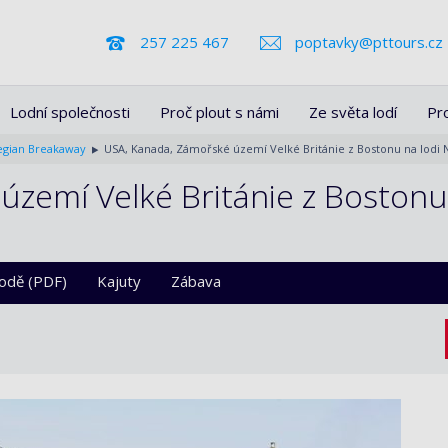
257 225 467
poptavky@pttours.cz
Lodní společnosti
Proč plout s námi
Ze světa lodí
Pr
gian Breakaway
USA, Kanada, Zámořské území Velké Británie z Bostonu na lodi
území Velké Británie z Bostonu
lodě (PDF)
Kajuty
Zábava