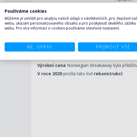
Používáme cookies
Můžeme je umístit pro analýzu našich údajů o návštěvnících, pro zlepšení n
webu, ukázání personalizovaného obsahu a pro poskytnutí skvělého zážitku
webu. Pro více informací o cookies používáme otevřené nastavení.
Výletní loď
Norwegian Breakaway
poprvé vyp
přístavem je
New York
. Na jaře a v létě se pla
Karibiku a Baham. Dalšími jejími destinacem
NE, UPRAV
PŘIJMOUT VŠE
Breakaway v sobě spojuje romantiku a kouzlo ces
plavby.
Výrobní cena
Norwegian Breakaway byla přibližn
V roce 2020
prošla tato loď
rekonstrukcí
.