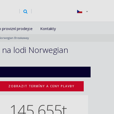
o provizní prodejce
Kontakty
 Norwegian Breakaway
 na lodi Norwegian
ZOBRAZIT TERMÍNY A CENY PLAVBY
145 655t