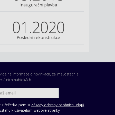
Inaugurační plavba
01.2020
Poslední rekonstrukce
videlné informace o novinkách, zajímavostech a
ciálních nabídkách.
 Přečetl/a jsem si
Zásady ochrany osobních údajů
vztahu k uživatelům webové stránky