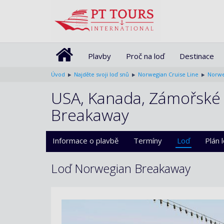
Plavby
Proč na loď
Destinace
Úvod
Najděte svoji loď snů
Norwegian Cruise Line
Norwe
USA, Kanada, Zámořské 
Breakaway
Informace o plavbě
Termíny
Loď
Plán 
Loď Norwegian Breakaway