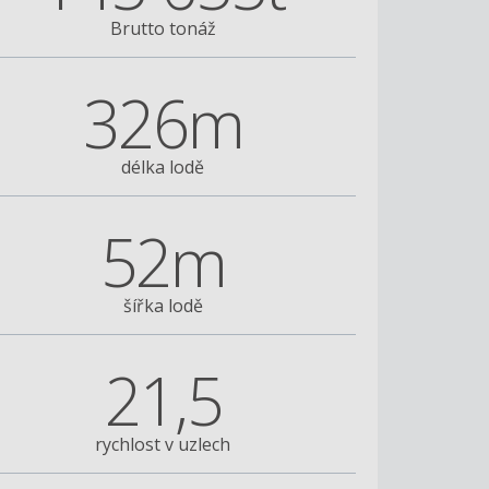
Brutto tonáž
326m
délka lodě
52m
šířka lodě
21,5
rychlost v uzlech
Norwegian Breakaway