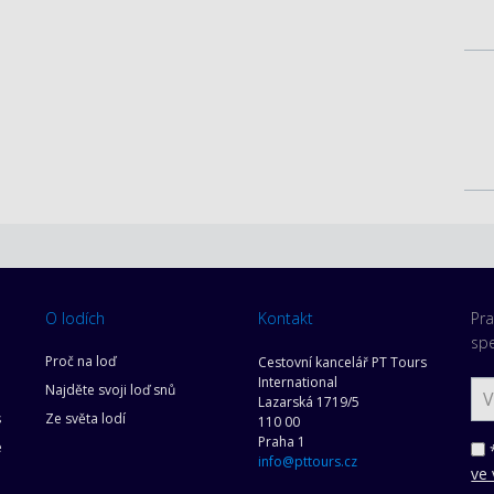
O lodích
Kontakt
Pra
spe
Proč na loď
Cestovní kancelář PT Tours
International
Najděte svoji loď snů
Lazarská 1719/5
s
Ze světa lodí
110 00
Praha 1
e
*
info@pttours.cz
ve 