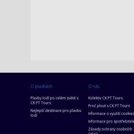
O plavbách
O nás
Plavby lodí po celém světě s
Kolektiv CK PT Tours
CK PT Tours
Proč plout s CK PT Tours
Nejlepší destinace pro plavbu
Informace o využití cookie
lodí
Informace pro spotřebitel
Zásady ochrany osobních
údajů