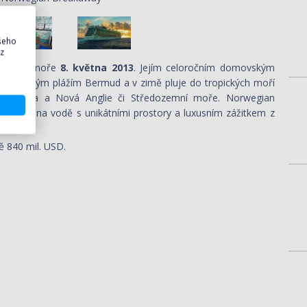
ašeho
 z
lula na moře
8. května 2013
. Jejím celoročním domovským
ví k písečným plážím Bermud a v zimě pluje do tropických moří
i je Kanda a Nová Anglie či Středozemní moře. Norwegian
tování na vodě s unikátními prostory a luxusním zážitkem z
ě 840 mil. USD.