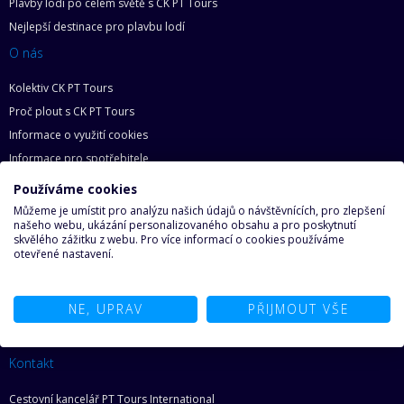
Plavby lodí po celém světě s CK PT Tours
Nejlepší destinace pro plavbu lodí
O nás
Kolektiv CK PT Tours
Proč plout s CK PT Tours
Informace o využití cookies
Informace pro spotřebitele
Zásady ochrany osobních údajů
Používáme cookies
Základní práva zákazníka
Můžeme je umístit pro analýzu našich údajů o návštěvnících, pro zlepšení
našeho webu, ukázání personalizovaného obsahu a pro poskytnutí
Mapa webu
skvělého zážitku z webu. Pro více informací o cookies používáme
otevřené nastavení.
O lodích
Proč na loď
NE, UPRAV
PŘIJMOUT VŠE
Najděte svoji loď snů
Ze světa lodí
Kontakt
Cestovní kancelář PT Tours International