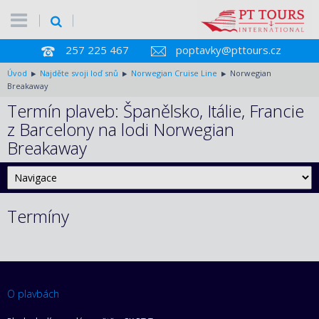
257 225 467
poptavky@pttours.cz
Úvod
Najděte svoji loď snů
Norwegian Cruise Line
Norwegian
Breakaway
Termín plaveb: Španělsko, Itálie, Francie
z Barcelony na lodi Norwegian
Breakaway
Termíny
O plavbách