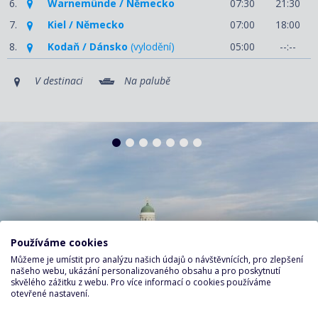
6.
Warnemünde / Německo
07:30
21:30
7.
Kiel / Německo
07:00
18:00
8.
Kodaň / Dánsko
(vylodění)
05:00
--:--
V destinaci
Na palubě
Používáme cookies
Můžeme je umístit pro analýzu našich údajů o návštěvnících, pro zlepšení
našeho webu, ukázání personalizovaného obsahu a pro poskytnutí
skvělého zážitku z webu. Pro více informací o cookies používáme
otevřené nastavení.