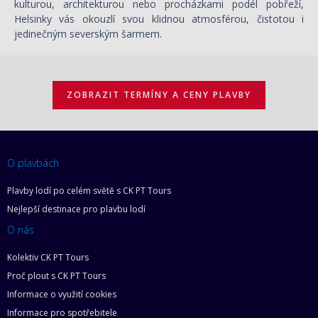
kulturou, architekturou nebo procházkami podél pobřeží,
Helsinky vás okouzlí svou klidnou atmosférou, čistotou i
jedinečným severským šarmem.
ZOBRAZIT TERMÍNY A CENY PLAVBY
O plavbách
Plavby lodí po celém světě s CK PT Tours
Nejlepší destinace pro plavbu lodí
O nás
Kolektiv CK PT Tours
Proč plout s CK PT Tours
Informace o využití cookies
Informace pro spotřebitele