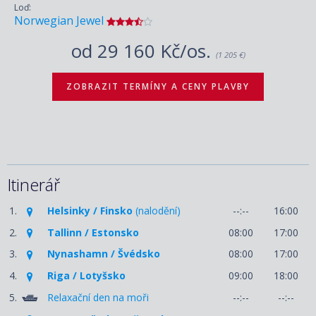
Loď:
Norwegian Jewel
od
29 160 Kč/os.
(1 205 €)
ZOBRAZIT TERMÍNY A CENY PLAVBY
Itinerář
1.
Helsinky / Finsko
(nalodění)
--:--
16:00
2.
Tallinn / Estonsko
08:00
17:00
3.
Nynashamn / Švédsko
08:00
17:00
4.
Riga / Lotyšsko
09:00
18:00
5.
Relaxační den na moři
--:--
--:--