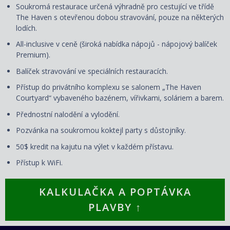
Soukromá restaurace určená výhradně pro cestující ve třídě
The Haven s otevřenou dobou stravování, pouze na některých
lodích.
All-inclusive v ceně (široká nabídka nápojů - nápojový balíček
Premium).
Balíček stravování ve speciálních restauracích.
Přístup do privátního komplexu se salonem „The Haven
Courtyard“ vybaveného bazénem, vířivkami, soláriem a barem.
Přednostní nalodění a vylodění.
Pozvánka na soukromou koktejl party s důstojníky.
50$ kredit na kajutu na výlet v každém přístavu.
Přístup k WiFi.
KALKULAČKA A POPTÁVKA
PLAVBY ↑