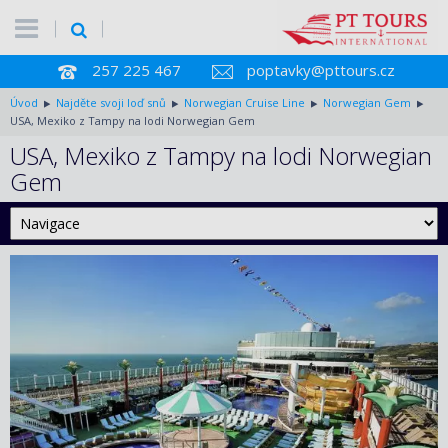
257 225 467
poptavky@pttours.cz
Úvod
Najděte svoji loď snů
Norwegian Cruise Line
Norwegian Gem
USA, Mexiko z Tampy na lodi Norwegian Gem
USA, Mexiko z Tampy na lodi Norwegian
Gem