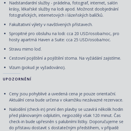
Nadstandardní služby - prádelna, fotograf, internet, salón
krásy, lékařské služby na lodi apod. Možnost doobjednání
fotografických, internetových i lázeňských balíčků.
Fakultativní výlety v navštívených přístavech.
Spropitné pro obsluhu na lodi: cca 20 USD/osoba/noc, pro
hosty apartmá Haven a Suite: cca 25 USD/osoba/noc.
Stravu mimo loď.
Cestovní pojištění a pojištění storna. Na vyžádání zajistíme.
Vízum (pokud je vyžadováno).
UPOZORNĚNÍ
Ceny jsou pohyblivé a uvedená cena je pouze orientační.
Aktuální cena bude určena v okamžiku nezávazné rezervace.
Nalodění (check-in) první den plavby se uzavírá několik hodin
před plánovaným odplutím, nejpozději však 120 minut. Čas
check-in bude upřesněn s palubními lístky. Doporučujeme se
do přístavu dostavit s dostatečným předstihem, v případě