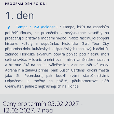
PROGRAM DEN PO DNI
1. den
Tampa / USA (nalodění)
/ Tampa, ležící na západním
pobřeží Floridy, se proměnila z nevýznamné vesničky na
prosperující přístav a moderní město. Nabízí fascinující spojení
historie, kultury a odpočinku. Historická čtvrť Ybor City
připomíná dobu kubánských a španělských tabákových dělníků,
zatímco Floridské akvárium otevírá pohled pod hladinu moří
celého světa. Milovníci umění ocení místní Umělecké muzeum
a historie láká na palubu válečné lodi z druhé světové války.
Adrenalin a zábavu přináší park Busch Gardens, okolní města
jako St. Petersburg pak kouzlí svými starožitnictvími.
Odpočinek je možný na písčité, pětikilometrové pláži
Clearwater, jedné z nejkrásnějších na Floridě.
Ceny pro termín 05.02.2027 -
12.02.2027, 7 nocí