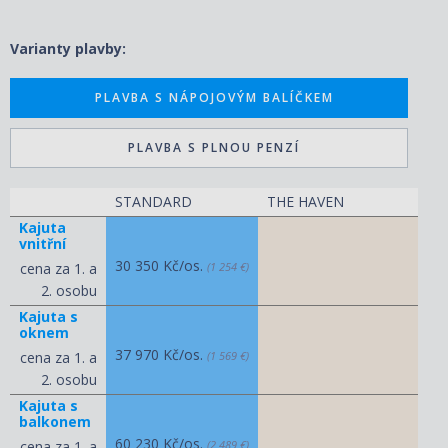
Varianty plavby:
PLAVBA S NÁPOJOVÝM BALÍČKEM
PLAVBA S PLNOU PENZÍ
STANDARD
THE HAVEN
Kajuta
vnitřní
30 350 Kč/os.
cena za 1. a
(1 254 €)
2. osobu
Kajuta s
oknem
37 970 Kč/os.
cena za 1. a
(1 569 €)
2. osobu
Kajuta s
balkonem
60 230 Kč/os.
cena za 1. a
(2 489 €)