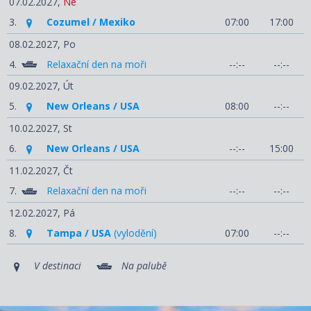
07.02.2027,
Ne
3.
Cozumel / Mexiko
07:00
17:00
08.02.2027,
Po
4.
Relaxační den na moři
--:--
--:--
09.02.2027,
Út
5.
New Orleans / USA
08:00
--:--
10.02.2027,
St
6.
New Orleans / USA
--:--
15:00
11.02.2027,
Čt
7.
Relaxační den na moři
--:--
--:--
12.02.2027,
Pá
8.
Tampa / USA
(vylodění)
07:00
--:--
V destinaci
Na palubě