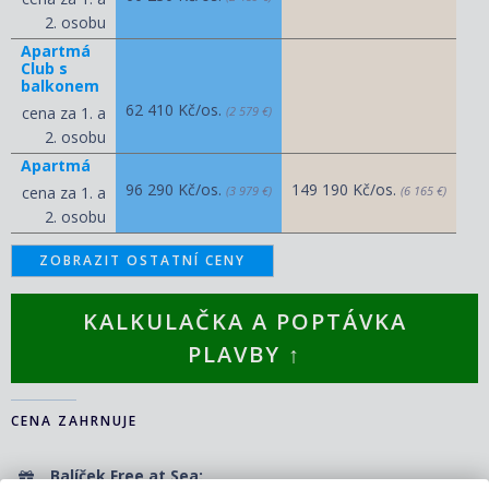
2. osobu
Apartmá
Club s
balkonem
62 410 Kč/os.
cena za 1. a
(2 579 €)
2. osobu
Apartmá
96 290 Kč/os.
149 190 Kč/os.
cena za 1. a
(3 979 €)
(6 165 €)
2. osobu
ZOBRAZIT OSTATNÍ CENY
KALKULAČKA A POPTÁVKA
PLAVBY ↑
CENA ZAHRNUJE
Balíček Free at Sea: