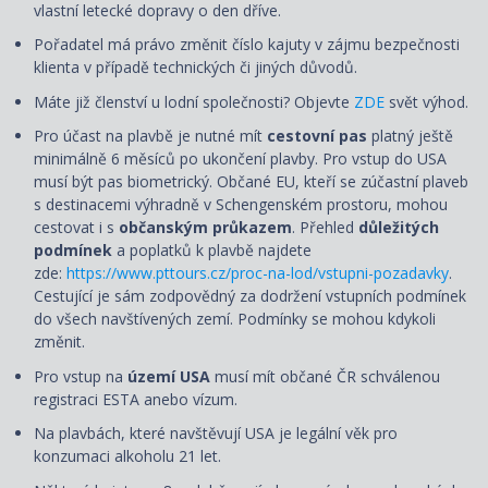
vlastní letecké dopravy o den dříve.
Pořadatel má právo změnit číslo kajuty v zájmu bezpečnosti
klienta v případě technických či jiných důvodů.
Máte již členství u lodní společnosti? Objevte
ZDE
svět výhod.
Pro účast na plavbě je nutné mít
cestovní pas
platný ještě
minimálně 6 měsíců po ukončení plavby. Pro vstup do USA
musí být pas biometrický. Občané EU, kteří se zúčastní plaveb
s destinacemi výhradně v Schengenském prostoru, mohou
cestovat i s
občanským průkazem
. Přehled
důležitých
podmínek
a poplatků k plavbě najdete
zde:
https://www.pttours.cz/proc-na-lod/vstupni-pozadavky
.
Cestující je sám zodpovědný za dodržení vstupních podmínek
do všech navštívených zemí. Podmínky se mohou kdykoli
změnit.
Pro vstup na
území USA
musí mít občané ČR schválenou
registraci ESTA anebo vízum.
Na plavbách, které navštěvují USA je legální věk pro
konzumaci alkoholu 21 let.