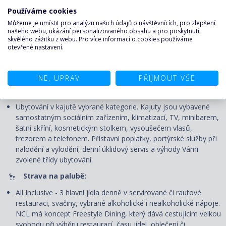
Nápojový balíček Premium Beverage Package
Používáme cookies
Můžeme je umístit pro analýzu našich údajů o návštěvnících, pro zlepšení
Balíček do speciálních restaurací
našeho webu, ukázání personalizovaného obsahu a pro poskytnutí
skvělého zážitku z webu. Pro více informací o cookies používáme
Sleva na výlety rezervované před plavbou
otevřené nastavení.
Přístup k WiFi
Podmínky programu a podrobnosti k výhodám Vám rádi zašleme.
NE, UPRAV
PŘIJMOUT VŠE
Plavba:
Ubytování v kajutě vybrané kategorie. Kajuty jsou vybavené
samostatným sociálním zařízením, klimatizací, TV, minibarem,
šatní skříní, kosmetickým stolkem, vysoušečem vlasů,
trezorem a telefonem. P
řístavní poplatky, portýrské služby při
nalodění a vylodění, denní úklidový servis
a výhody Vámi
zvolené třídy ubytování.
Strava na palubě:
All Inclusive - 3 hlavní jídla denně v servírované či rautové
restauraci, svačiny, vybrané alkoholické i nealkoholické nápoje.
NCL má koncept Freestyle Dining
, který dává cestujícím velkou
svobodu při výběru restaurací, času jídel, oblečení či