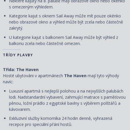
Některé kajuty na 8. palubě mají obrazové okno nebo okénko
s omezeným výhledem.
Kategorie kajut s oknem Sail Away může mít pouze okénko
nebo obrazové okno a výhled může být zcela nebo částečně
zakrytý.
U kategorie kajut s balkonem Sail Away může být výhled z
balkonu zcela nebo částečně omezen.
TŘÍDY PLAVBY
Třída: The Haven
Hosté ubytováni v apartmánech
The Haven
mají tyto výhody
navíc:
Luxusní apartmá s nejlepší polohou a na nejvyšších palubách
lodi. Nadstandardní vybavení, zahrnující matrace s paměťovou
pěnou, ložní prádlo z egyptské bavlny s výběrem polštářů a
kávovarem.
Exkluzivní služby komorníka 24 hodin denně, vyhrazená
recepce pro speciální přání hostů.