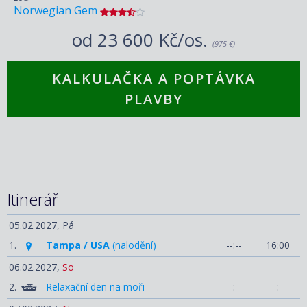
Norwegian Gem
od
23 600 Kč/os.
(975 €)
KALKULAČKA A POPTÁVKA
PLAVBY
Itinerář
05.02.2027,
Pá
1.
Tampa / USA
(nalodění)
--:--
16:00
06.02.2027,
So
2.
Relaxační den na moři
--:--
--:--