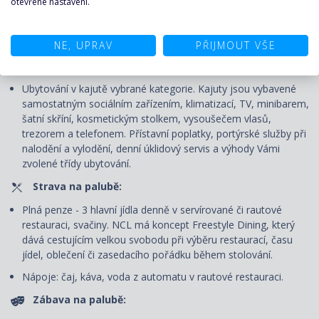
otevřené nastavení.
CENA ZAHRNUJE
NE, UPRAV
PŘIJMOUT VŠE
Plavba:
Ubytování v kajutě vybrané kategorie. Kajuty jsou vybavené
samostatným sociálním zařízením, klimatizací, TV, minibarem,
šatní skříní, kosmetickým stolkem, vysoušečem vlasů,
trezorem a telefonem. P
řístavní poplatky, portýrské služby při
nalodění a vylodění, denní úklidový servis
a výhody Vámi
zvolené třídy ubytování.
Strava na palubě:
Plná penze - 3 hlavní jídla denně v servírované či rautové
restauraci, svačiny. NCL má koncept Freestyle Dining
, který
dává cestujícím velkou svobodu při výběru restaurací, času
jídel, oblečení či zasedacího pořádku během stolování.
Nápoje: čaj, káva, voda z automatu v rautové restauraci.
Zábava na palubě: