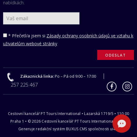
nabídkách.
* Přečetl/a jsem si
Zásady ochrany osobních údajů ve vztahu k
uživatelům webové stránky
Zákaznická linka:
Po – Pá od 9:00 – 17:00
257 225 467
Cestovní kancelář PT Tours International • Lazarská 1719/5 • 110 00
Praha 1 • © 2026 Cestovní kancelář PT Tours International s.r.o |
Generuje redakční systém
BUXUS CMS
společnosti
ui42
.