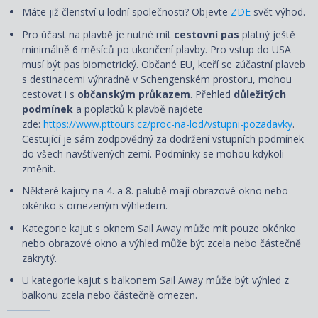
Máte již členství u lodní společnosti? Objevte
ZDE
svět výhod.
Pro účast na plavbě je nutné mít
cestovní pas
platný ještě
minimálně 6 měsíců po ukončení plavby. Pro vstup do USA
musí být pas biometrický. Občané EU, kteří se zúčastní plaveb
s destinacemi výhradně v Schengenském prostoru, mohou
cestovat i s
občanským průkazem
. Přehled
důležitých
podmínek
a poplatků k plavbě najdete
zde:
https://www.pttours.cz/proc-na-lod/vstupni-pozadavky
.
Cestující je sám zodpovědný za dodržení vstupních podmínek
do všech navštívených zemí. Podmínky se mohou kdykoli
změnit.
Některé kajuty na 4. a 8. palubě mají obrazové okno nebo
okénko s omezeným výhledem.
Kategorie kajut s oknem Sail Away může mít pouze okénko
nebo obrazové okno a výhled může být zcela nebo částečně
zakrytý.
U kategorie kajut s balkonem Sail Away může být výhled z
balkonu zcela nebo částečně omezen.