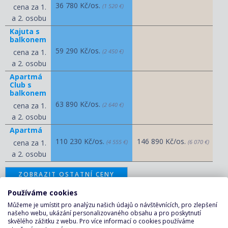
36 780 Kč/os.
cena za 1.
(1 520 €)
a 2. osobu
Kajuta s
balkonem
59 290 Kč/os.
cena za 1.
(2 450 €)
a 2. osobu
Apartmá
Club s
balkonem
63 890 Kč/os.
cena za 1.
(2 640 €)
a 2. osobu
Apartmá
110 230 Kč/os.
146 890 Kč/os.
cena za 1.
(4 555 €)
(6 070 €)
a 2. osobu
ZOBRAZIT OSTATNÍ CENY
Používáme cookies
KALKULAČKA A POPTÁVKA
Můžeme je umístit pro analýzu našich údajů o návštěvnících, pro zlepšení
našeho webu, ukázání personalizovaného obsahu a pro poskytnutí
PLAVBY ↑
skvělého zážitku z webu. Pro více informací o cookies používáme