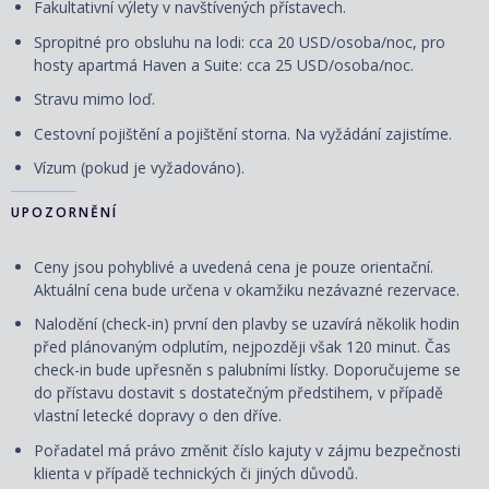
Fakultativní výlety v navštívených přístavech.
Spropitné pro obsluhu na lodi: cca 20 USD/osoba/noc, pro
hosty apartmá Haven a Suite: cca 25 USD/osoba/noc.
Stravu mimo loď.
Cestovní pojištění a pojištění storna. Na vyžádání zajistíme.
Vízum (pokud je vyžadováno).
UPOZORNĚNÍ
Ceny jsou pohyblivé a uvedená cena je pouze orientační.
Aktuální cena bude určena v okamžiku nezávazné rezervace.
Nalodění (check-in) první den plavby se uzavírá několik hodin
před plánovaným odplutím, nejpozději však 120 minut. Čas
check-in bude upřesněn s palubními lístky. Doporučujeme se
do přístavu dostavit s dostatečným předstihem, v případě
vlastní letecké dopravy o den dříve.
Pořadatel má právo změnit číslo kajuty v zájmu bezpečnosti
klienta v případě technických či jiných důvodů.