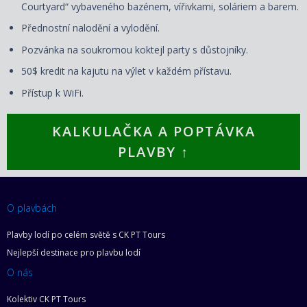
Courtyard“ vybaveného bazénem, vířivkami, soláriem a barem.
Přednostní nalodění a vylodění.
Pozvánka na soukromou koktejl party s důstojníky.
50$ kredit na kajutu na výlet v každém přístavu.
Přístup k WiFi.
KALKULAČKA A POPTÁVKA
PLAVBY ↑
O plavbách
Plavby lodí po celém světě s CK PT Tours
Nejlepší destinace pro plavbu lodí
O nás
Kolektiv CK PT Tours