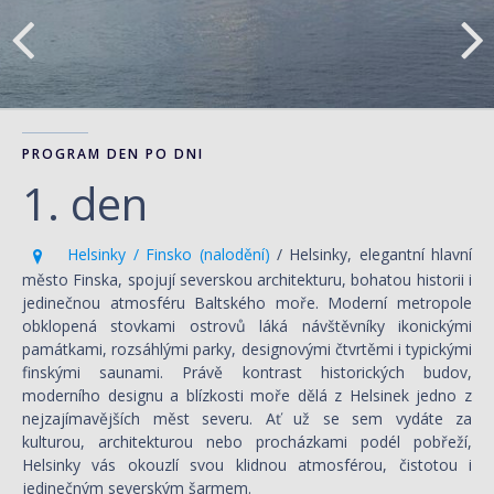
PROGRAM DEN PO DNI
1. den
Helsinky / Finsko (nalodění)
/ Helsinky, elegantní hlavní
město Finska, spojují severskou architekturu, bohatou historii i
jedinečnou atmosféru Baltského moře. Moderní metropole
obklopená stovkami ostrovů láká návštěvníky ikonickými
památkami, rozsáhlými parky, designovými čtvrtěmi i typickými
finskými saunami. Právě kontrast historických budov,
moderního designu a blízkosti moře dělá z Helsinek jedno z
nejzajímavějších měst severu. Ať už se sem vydáte za
kulturou, architekturou nebo procházkami podél pobřeží,
Helsinky vás okouzlí svou klidnou atmosférou, čistotou i
jedinečným severským šarmem.