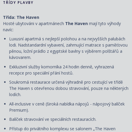
TŘÍDY PLAVBY
Třída: The Haven
Hosté ubytováni v apartmánech
The Haven
mají tyto výhody
navíc:
Luxusní apartmá s nejlepší polohou a na nejvyšších palubách
lodi. Nadstandardní vybavení, zahrnující matrace s paměťovou
pěnou, ložní prádlo z egyptské bavlny s výběrem polštářů a
kávovarem.
Exkluzivní služby komorníka 24 hodin denně, vyhrazená
recepce pro speciální přání hostů.
Soukromá restaurace určená výhradně pro cestující ve třídě
The Haven s otevřenou dobou stravování, pouze na některých
lodích.
All-inclusive v ceně (široká nabídka nápojů - nápojový balíček
Premium).
Balíček stravování ve speciálních restauracích.
Přístup do privátního komplexu se salonem „The Haven