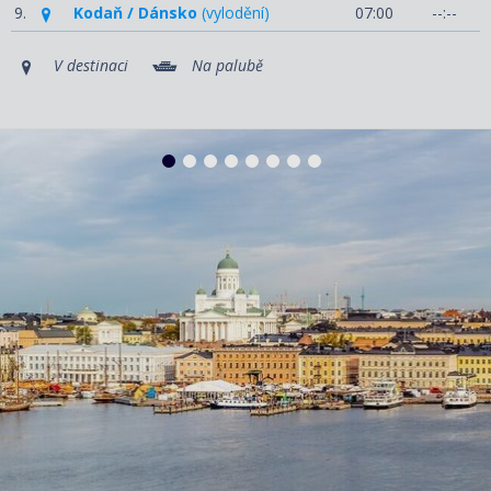
9.
Kodaň / Dánsko
(vylodění)
07:00
--:--
V destinaci
Na palubě