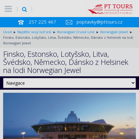
257 225 467
poptavky@pttours.cz
Úvod
Najděte svoji loď snů
Norwegian Cruise Line
Norwegian Jewel
Finsko, Estonsko, Lotyšsko, Litva, Švédsko, Německo, Dánsko z Helsinek na lodi
Norwegian Jewel
Finsko, Estonsko, Lotyšsko, Litva,
Švédsko, Německo, Dánsko z Helsinek
na lodi Norwegian Jewel