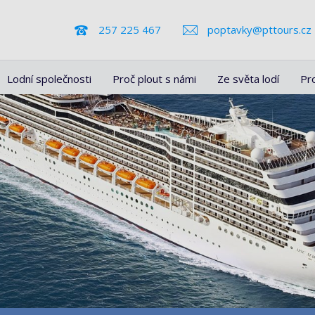
257 225 467
poptavky@pttours.cz
Lodní společnosti
Proč plout s námi
Ze světa lodí
Pr