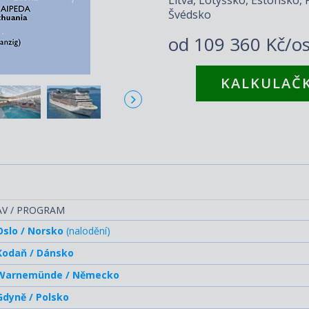
Švédsko
od
109 360 Kč/o
KALKULAČK
AV / PROGRAM
Oslo / Norsko
(nalodění)
Kodaň / Dánsko
Warnemünde / Německo
Gdyně / Polsko