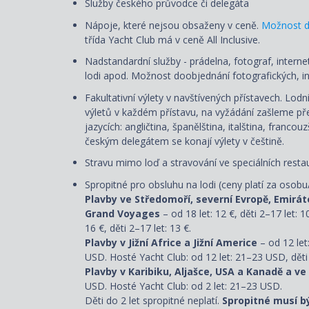
Služby českého průvodce či delegáta
Nápoje, které nejsou obsaženy v ceně.
Možnost d
třída Yacht Club má v ceně All Inclusive.
Nadstandardní služby - prádelna, fotograf, internet
lodi apod. Možnost doobjednání fotografických, in
Fakultativní výlety v navštívených přístavech. Lod
výletů v každém přístavu, na vyžádání zašleme přeh
jazycích: angličtina, španělština, italština, franco
českým delegátem se konají výlety v češtině.
Stravu mimo loď a stravování ve speciálních restau
Spropitné pro obsluhu na lodi (ceny platí za osobu
Plavby ve Středomoří, severní Evropě, Emirát
Grand Voyages
– od 18 let: 12 €, děti 2–17 let: 1
16 €, děti 2–17 let: 13 €.
Plavby v Jižní Africe a Jižní Americe
– od 12 let
USD. Hosté Yacht Club: od 12 let: 21–23 USD, děti
Plavby v Karibiku, Aljašce, USA a Kanadě a ve
USD. Hosté Yacht Club: od 2 let: 21–23 USD.
Děti do 2 let spropitné neplatí.
Spropitné musí b