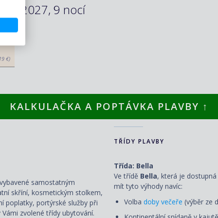
.09.2027, 9 nocí
19 €)
KALKULAČKA A POPTÁVKA PLAVBY ↑
TŘÍDY PLAVBY
Třída: Bella
Ve třídě
Bella
, která je dostupná
ou vybavené samostatným
mít tyto výhody navíc:
atní skříní, kosmetickým stolkem,
Volba
doby večeře
(výběr ze d
ní poplatky, portýrské služby při
 Vámi zvolené třídy ubytování.
Kontinentální snídaně v kajut