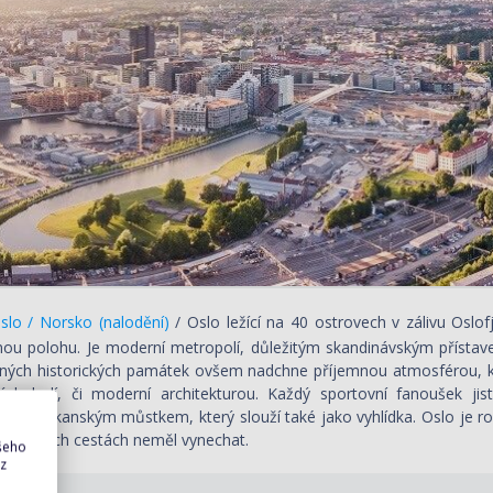
lo / Norsko (nalodění)
/ Oslo ležící na 40 ostrovech v zálivu Osl
nou polohu. Je moderní metropolí, důležitým skandinávským přístav
ých historických památek ovšem nadchne příjemnou atmosférou, kl
kých lodí, či moderní architekturou. Každý sportovní fanoušek ji
ým skokanským můstkem, který slouží také jako vyhlídka. Oslo je r
o na svých cestách neměl vynechat.
ašeho
 z