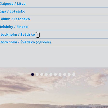
Klaipeda / Litva
Riga / Lotyšsko
Tallinn / Estonsko
Helsinky / Finsko
Stockholm / Švédsko
1
Stockholm / Švédsko
(vylodění)