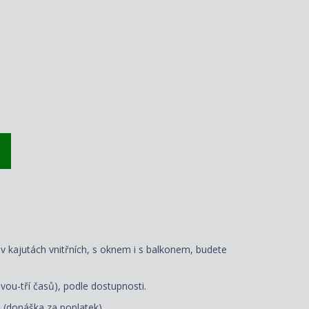
 v kajutách vnitřních, s oknem i s balkonem, budete
vou-tří časů), podle dostupnosti.
ě (donáška za poplatek).