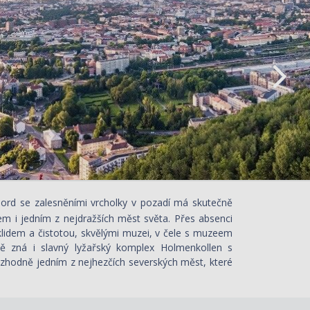
ofjord se zalesněními vrcholky v pozadí má skutečně
em i jedním z nejdražších měst světa. Přes absenci
idem a čistotou, skvělými muzei, v čele s muzeem
stě zná i slavný lyžařský komplex Holmenkollen s
ozhodně jedním z nejhezčích severských měst, které