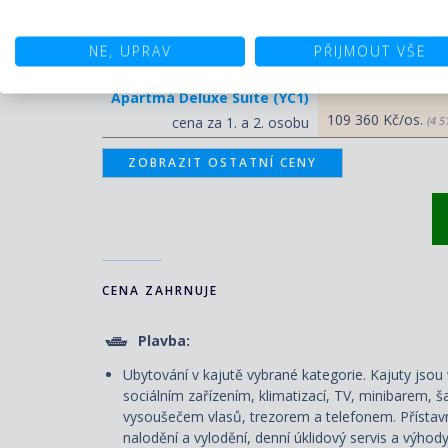
Ceny pro termín 17.09.2027 - 26
NE, UPRAV
PŘIJMOUT VŠE
YACHT CLUB
Apartmá Deluxe Suite (YC1)
109 360 Kč/os.
cena za 1. a 2. osobu
(4 5
ZOBRAZIT OSTATNÍ CENY
CENA ZAHRNUJE
Plavba:
Ubytování v kajutě vybrané kategorie. Kajuty js
sociálním zařízením, klimatizací, TV, minibarem, š
vysoušečem vlasů, trezorem a telefonem. P
řístav
nalodění a vylodění, denní úklidový servis
a výhody