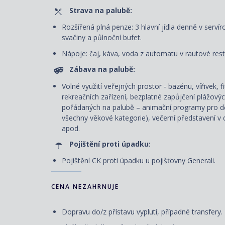
Strava na palubě:
Rozšířená plná penze: 3 hlavní jídla denně v servír
svačiny a půlnoční bufet.
Nápoje: čaj, káva, voda z automatu v rautové rest
Zábava na palubě:
Volné využití veřejných prostor - bazénu, vířivek, 
rekreačních zařízení, bezplatné zapůjčení plážový
pořádaných na palubě – animační programy pro dět
všechny věkové kategorie), večerní představení v d
apod.
Pojištění proti úpadku:
Pojištění CK proti úpadku u pojišťovny Generali.
CENA NEZAHRNUJE
Dopravu do/z přístavu vyplutí, případné transfery.