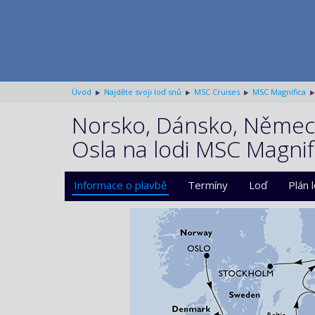
Úvod
Najděte svoji loď snů
MSC Cruises
MSC Magnifica
Norsko, Dánsko, Německo
Osla na lodi MSC Magnif
Informace o plavbě
Termíny
Loď
Plán 