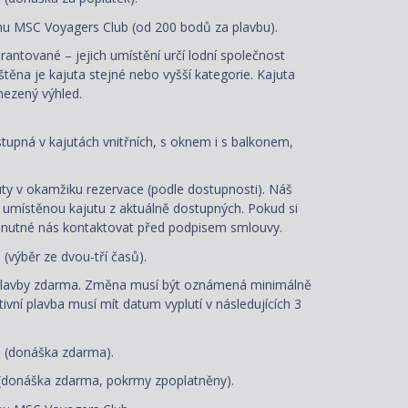
u MSC Voyagers Club (od 200 bodů za plavbu).
arantované – jejich umístění určí lodní společnost
ištěna je kajuta stejné nebo vyšší kategorie. Kajuta
ezený výhled.
ostupná v kajutách vnitřních, s oknem i s balkonem,
ty v okamžiku rezervace (podle dostupnosti). Náš
e umístěnou kajutu z aktuálně dostupných. Pokud si
je nutné nás kontaktovat před podpisem smlouvy.
e
(výběr ze dvou-tří časů).
plavby zdarma. Změna musí být oznámená minimálně
tivní plavba musí mít datum vyplutí v následujících 3
ě (donáška zdarma).
(donáška zdarma, pokrmy zpoplatněny).