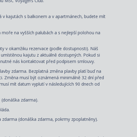
mu MSC Voyagers Club.
ná v kajutách s balkonem a v apartmánech, budete mít
a moře na vyšších palubách a s nejlepší polohou na
ty v okamžiku rezervace (podle dostupnosti). Náš
e umístěnou kajutu z aktuálně dostupných. Pokud si
je nutné nás kontaktovat před podpisem smlouvy.
lavby zdarma. Bezplatná změna plavby platí buď na
aci. Změna musí být oznámená minimálně 32 dní před
 musí mít datum vyplutí v následujících 90 dnech od
ě (donáška zdarma).
láda.
 zdarma (donáška zdarma, pokrmy zpoplatněny).