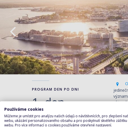
Os
PROGRAM DEN PO DNI
jedineč
významn
1. den
vikings
obrovsk
Používáme cookies
by nikd
Můžeme je umístit pro analýzu našich údajů o návštěvnících, pro zlepšení n
webu, ukázání personalizovaného obsahu a pro poskytnutí skvělého zážitku
webu. Pro více informací o cookies používáme otevřené nastavení.