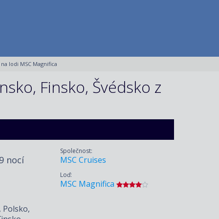
 na lodi MSC Magnifica
nsko, Finsko, Švédsko z
Společnost:
 9 nocí
MSC Cruises
Loď:
MSC Magnifica
 Polsko,
Finsko,