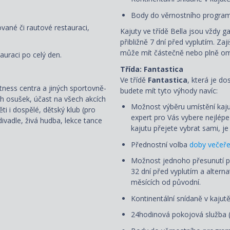
Body do věrnostního program
ované či rautové restauraci,
Kajuty ve třídě Bella jsou vždy g
přibližně 7 dní před vyplutím. Zaj
může mít částečně nebo plně om
auraci po celý den.
Třída: Fantastica
Ve třídě
Fantastica
, která je d
fitness centra a jiných sportovně-
budete mít tyto výhody navíc:
ch osušek, účast na všech akcích
Možnost výběru umístění kaju
i i dospělé, dětský klub (pro
expert pro Vás vybere nejlép
ivadle, živá hudba, lekce tance
kajutu přejete vybrat sami, 
Přednostní volba
doby večeř
Možnost jednoho přesunutí 
32 dní před vyplutím a alterna
měsících od původní.
Kontinentální snídaně v kajut
24hodinová pokojová služba 