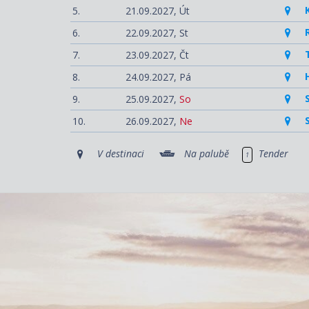
5.
21.09.2027,
Út
6.
22.09.2027,
St
7.
23.09.2027,
Čt
8.
24.09.2027,
Pá
9.
25.09.2027,
So
10.
26.09.2027,
Ne
V destinaci
Na palubě
Tender
1