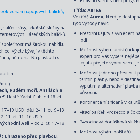
Body do věrnostního progra
Třída: Aurea
oobjednání nápojových balíčků,
Ve třídě
Aurea
, která je dostup
tyto výhody navíc:
, salón krásy, lékařské služby na
Prestižní kajuty s výhledem n
ternetových i lázeňských balíčků.
lodi.
ní společnost má širokou nabídku
Možnost výběru umístění kaju
led. Výlety bývají v těchto
expert pro Vás vybere nejlép
uzština, němčina. Na plavbách s
kajutu přejete vybrat sami, 
Možnost jednoho přesunutí p
racích.
termín plavby, nebo v destin
/noc):
vyplutím a alternativní plavba
ech, Rudém moři, Antilách a
původní.
0 €. Hosté Yacht Club: od 18 let:
Kontinentální snídaně v kajut
: 17–19 USD, děti 2–11 let: 9–13
Vítací balíček Prosecco a čoko
 2–11 let: 11–16 USD.
24hodinová donášková služba
 východní Asii
– od 2 let: 17–18
Možnost výběru polštářů.
ýt uhrazeno před plavbou,