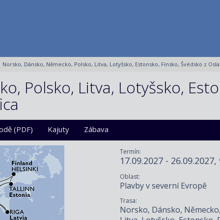
Norsko, Dánsko, Německo, Polsko, Litva, Lotyšsko, Estonsko, Finsko, Švédsko z Osla
, Polsko, Litva, Lotyšsko, Esto
ica
lodě (PDF)
Kajuty
Zábava
Termín:
17.09.2027 - 26.09.2027,
Oblast:
Plavby v severní Evropě
Trasa:
Norsko, Dánsko, Německo,
Litva, Lotyšsko, Estonsko, 