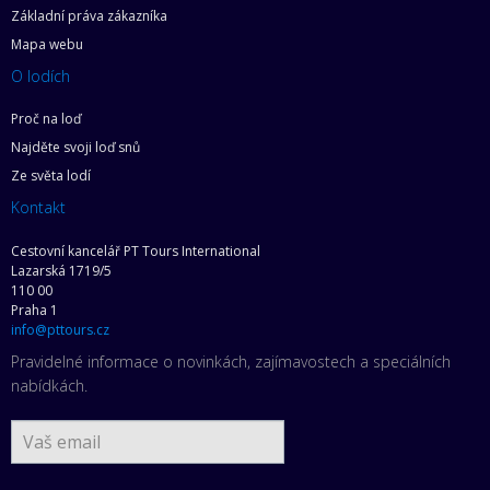
Základní práva zákazníka
Mapa webu
O lodích
Proč na loď
Najděte svoji loď snů
Ze světa lodí
Kontakt
Cestovní kancelář PT Tours International
Lazarská 1719/5
110 00
Praha 1
info@pttours.cz
Pravidelné informace o novinkách, zajímavostech a speciálních
nabídkách.