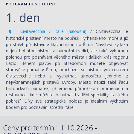
PROGRAM DEN PO DNI
1. den
Civitavecchia / Itálie (nalodění)
/ Civitavecchia je
historické přístavní město na pobřeží Tyrhénského moře a již
po staletí představuje hlavní bránu do Říma. Návštěvníky láká
nejen bohatou historií a námořní tradicí, ale také výbornou
polohou pro poznávání věčného města i dalších krás regionu
Lazio. Během plavby po Středomoří můžete objevovat
starověké památky Říma, procházet se historickým centrem
Civitavecchie nebo si vychutnat atmosféru jednoho z
nejvýznamnějších přístavů Evropy. Město nabízí také řadu
historických památek, příjemnou přímořskou promenádu a
restaurace, kde můžete ochutnat tradiční speciality italského
pobřeží. Díky své strategické poloze je ideálním výchozím
bodem pro poznávání střední Itálie.
Ceny pro termín 11.10.2026 -