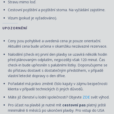
Stravu mimo loď.
Cestovní pojištění a pojištění storna. Na vyžádání zajistíme.
Vízum (pokud je vyžadováno).
UPOZORNĚNÍ
Ceny jsou pohyblivé a uvedená cena je pouze orientační.
Aktuální cena bude určena v okamžiku nezávazné rezervace.
Nalodění (check-in) první den plavby se uzavírá několik hodin
před plánovaným odplutím, nejpozději však 120 minut. Čas
check-in bude upřesněn s palubními lístky. Doporučujeme se
do přístavu dostavit s dostatečným předstihem, v případě
vlastní letecké dopravy o den dříve.
Pořadatel má právo změnit číslo kajuty v zájmu bezpečnosti
klienta v případě technických či jiných důvodů.
Máte již členství u lodní společnosti? Objevte
ZDE
svět výhod.
Pro účast na plavbě je nutné mít
cestovní pas
platný ještě
minimálně 6 měsíců po ukončení plavby. Pro vstup do USA