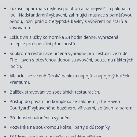
Luxusní apartmá s nejlepší polohou a na nejvyšších palubách
lodi. Nadstandardní vybavení, zahrnující matrace s paměťovou
pěnou, ložní prádlo z egyptské bavlny s výběrem polštářů a
kávovarem.
Exkluzivní služby komorníka 24 hodin denně, vyhrazená
recepce pro speciální přání hostů.
Soukromá restaurace určená výhradně pro cestující ve třídě
The Haven s otevřenou dobou stravování, pouze na některých
lodích.
All-inclusive v ceně (široká nabídka nápojů - nápojový balíček
Premium).
Balíček stravování ve speciálních restauracích.
Přístup do privátního komplexu se salonem „The Haven
Courtyard“ vybaveného bazénem, vířivkami, soláriem a barem.
Přednostní nalodění a vylodění.
Pozvánka na soukromou koktejl party s důstojníky.
50$ kredit na kajutu na výlet v každém přístavu.