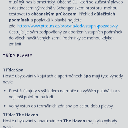
musí být pas biometrický. Občané EU, kteří se zúčastní plaveb
s destinacemi výhradně v Schengenském prostoru, mohou
cestovat i s
občanským průkazem
. Přehled
důležitých
podmínek
a poplatků k plavbě najdete
zde:
https://www.pttours.cz/proc-na-lod/vstupni-pozadavky
.
Cestující je sám zodpovědný za dodržení vstupních podmínek
do všech navštívených zemí. Podmínky se mohou kdykoli
změnit.
TŘÍDY PLAVBY
Třída: Spa
Hosté ubytováni v kajutách a apartmánech
Spa
mají tyto výhody
navíc:
Prestižní kajuty s výhledem na moře na vyšších palubách a s
nejlepší polohou na lodi.
Volný vstup do termálních zón spa po celou dobu plavby.
Třída: The Haven
Hosté ubytováni v apartmánech
The Haven
mají tyto výhody
navíc: