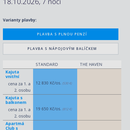
18.10.2026, 7 nocí
Varianty plavby:
PLAVBA S PLNOU PENZÍ
PLAVBA S NÁPOJOVÝM BALÍČKEM
STANDARD
THE HAVEN
Kajuta
vnitřní
12 830 Kč/os.
cena za 1. a
(530 €)
2. osobu
Kajuta s
balkonem
19 650 Kč/os.
cena za 1. a
(812 €)
2. osobu
Apartmá
Club s