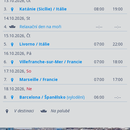
13.10.2026,
Út
3.
Katánie (Sicílie) / Itálie
08:00
19:00
14.10.2026,
St
4.
Relaxační den na moři
--:--
--:--
15.10.2026,
Čt
5.
Livorno / Itálie
07:00
22:00
16.10.2026,
Pá
6.
Villefranche-sur-Mer / Francie
07:00
18:00
17.10.2026,
So
7.
Marseille / Francie
07:00
17:00
18.10.2026,
Ne
8.
Barcelona / Španělsko
(vylodění)
06:00
--:--
V destinaci
Na palubě