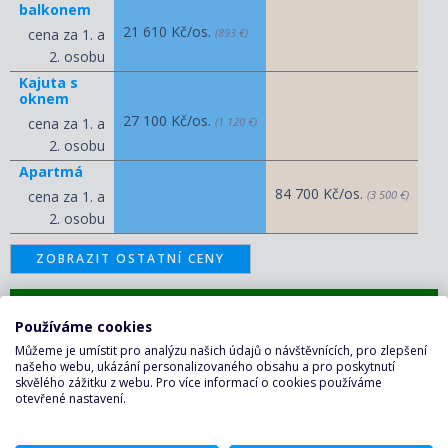
balkonem
21 610 Kč/os.
cena za 1. a
(893 €)
2. osobu
Kajuta s
oknem
27 100 Kč/os.
cena za 1. a
(1 120 €)
2. osobu
Apartmá
84 700 Kč/os.
cena za 1. a
(3 500 €)
2. osobu
ZOBRAZIT OSTATNÍ CENY
KALKULAČKA A POPTÁVKA
Používáme cookies
PLAVBY ↑
Můžeme je umístit pro analýzu našich údajů o návštěvnících, pro zlepšení
našeho webu, ukázání personalizovaného obsahu a pro poskytnutí
skvělého zážitku z webu. Pro více informací o cookies používáme
otevřené nastavení.
CENA ZAHRNUJE