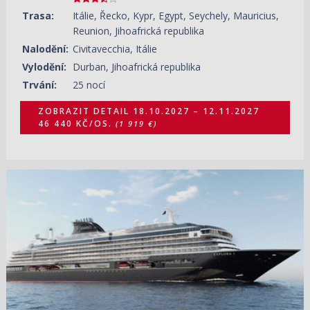
Trasa:
Itálie, Řecko, Kypr, Egypt, Seychely, Mauricius,
Reunion, Jihoafrická republika
Nalodění:
Civitavecchia, Itálie
Vylodění:
Durban, Jihoafrická republika
Trvání:
25 nocí
ZOBRAZIT DETAIL
18.10.2027 – 12.11.2027
46 440 KČ/OS.
(1 919 €)
08.11.2027 – 19.11.2027
ZOBRAZIT DETAIL
115 920 KČ/OS.
(4 790 €)