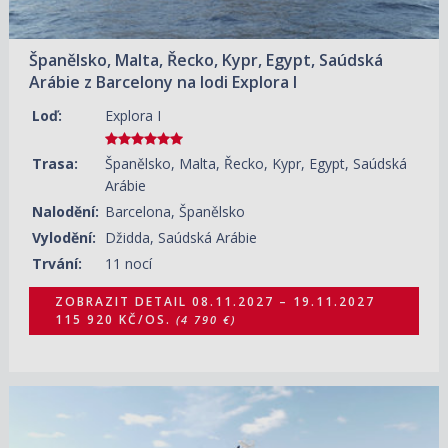
Španělsko, Malta, Řecko, Kypr, Egypt, Saúdská
Arábie z Barcelony na lodi Explora I
Loď:
Explora I
Trasa:
Španělsko, Malta, Řecko, Kypr, Egypt, Saúdská
Arábie
Nalodění:
Barcelona, Španělsko
Vylodění:
Džidda, Saúdská Arábie
Trvání:
11 nocí
ZOBRAZIT DETAIL
08.11.2027 – 19.11.2027
115 920 KČ/OS.
(4 790 €)
08.11.2027 – 28.11.2027
ZOBRAZIT DETAIL
260 150 KČ/OS.
(10 750 €)