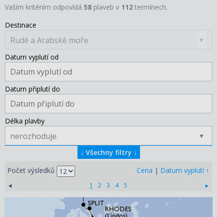
Vaším kritériím odpovídá
58
plaveb v
112
termínech.
Destinace
Rudé a Arabské moře
Datum vyplutí od
Datum připlutí do
Délka plavby
nerozhoduje
↓
Všechny filtry
↓
↑
Počet výsledků
Cena
|
Datum vyplutí
1
2
3
4
5
01.04.2027 – 27.04.2027
ZOBRAZIT DETAIL