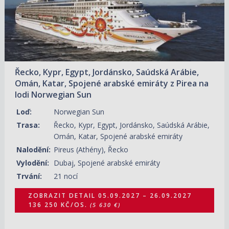
Řecko, Kypr, Egypt, Jordánsko, Saúdská Arábie,
Omán, Katar, Spojené arabské emiráty z Pirea na
lodi Norwegian Sun
Loď:
Norwegian Sun
Trasa:
Řecko, Kypr, Egypt, Jordánsko, Saúdská Arábie,
Omán, Katar, Spojené arabské emiráty
Nalodění:
Pireus (Athény), Řecko
Vylodění:
Dubaj, Spojené arabské emiráty
Trvání:
21 nocí
ZOBRAZIT DETAIL
05.09.2027 – 26.09.2027
136 250 KČ/OS.
(5 630 €)