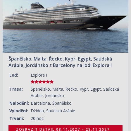
Španělsko, Malta, Řecko, Kypr, Egypt, Saúdská
Arábie, Jordánsko z Barcelony na lodi Explora I
Loď:
Explora I
Trasa:
Španělsko, Malta, Řecko, Kypr, Egypt, Saúdská
Arábie, Jordánsko
Nalodění:
Barcelona, Španělsko
Vylodění:
Džidda, Saúdská Arábie
Trvání:
20 nocí
ZOBRAZIT DETAIL
08.11.2027 – 28.11.2027