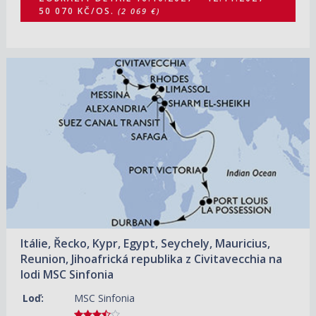
50 070 KČ/OS.
(2 069 €)
18.10.2027 – 12.11.2027
ZOBRAZIT DETAIL
46 440 KČ/OS.
(1 919 €)
Itálie, Řecko, Kypr, Egypt, Seychely, Mauricius,
Reunion, Jihoafrická republika z Civitavecchia na
lodi MSC Sinfonia
Loď:
MSC Sinfonia