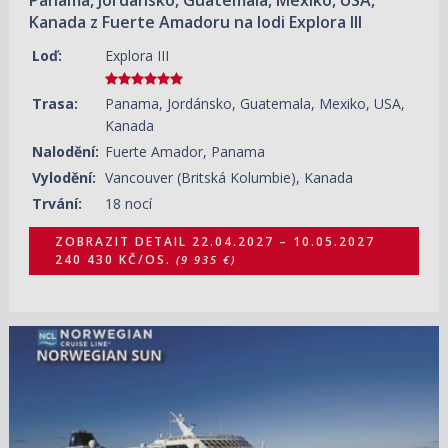
Kanada z Fuerte Amadoru na lodi Explora III
Loď:
Explora III
Trasa:
Panama, Jordánsko, Guatemala, Mexiko, USA,
Kanada
Nalodění:
Fuerte Amador, Panama
Vylodění:
Vancouver (Britská Kolumbie), Kanada
Trvání:
18 nocí
ZOBRAZIT DETAIL
22.04.2027 – 10.05.2027
240 430 KČ/OS.
(9 935 €)
05.09.2027 – 26.09.2027
ZOBRAZIT DETAIL
136 250 KČ/OS.
(5 630 €)