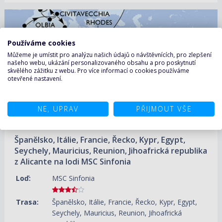
12.10.2027 – 12.11.2027
ZOBRAZIT DETAIL
52 010 KČ/OS.
(2 149 €)
Používáme cookies
Můžeme je umístit pro analýzu našich údajů o návštěvnících, pro zlepšení
našeho webu, ukázání personalizovaného obsahu a pro poskytnutí
skvělého zážitku z webu. Pro více informací o cookies používáme
otevřené nastavení.
NE, UPRAV
PŘIJMOUT VŠE
Španělsko, Itálie, Francie, Řecko, Kypr, Egypt,
Seychely, Mauricius, Reunion, Jihoafrická republika
z Alicante na lodi MSC Sinfonia
Loď:
MSC Sinfonia
Trasa:
Španělsko, Itálie, Francie, Řecko, Kypr, Egypt,
Seychely, Mauricius, Reunion, Jihoafrická