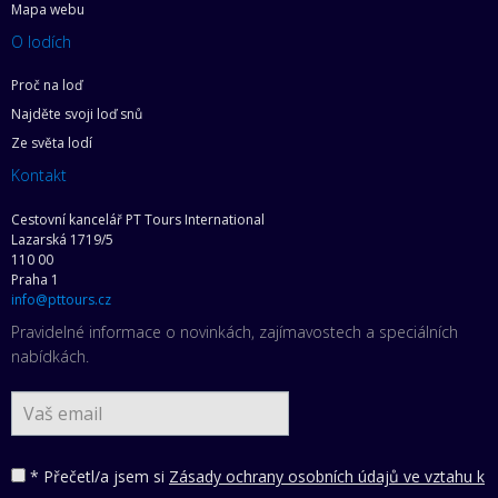
Mapa webu
O lodích
Proč na loď
Najděte svoji loď snů
Ze světa lodí
Kontakt
Cestovní kancelář PT Tours International
Lazarská 1719/5
110 00
Praha 1
info@pttours.cz
Pravidelné informace o novinkách, zajímavostech a speciálních
nabídkách.
* Přečetl/a jsem si
Zásady ochrany osobních údajů ve vztahu k