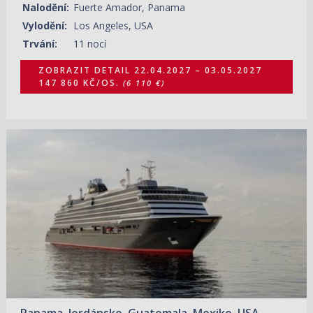
Nalodění:
Fuerte Amador, Panama
Vylodění:
Los Angeles, USA
Trvání:
11 nocí
ZOBRAZIT DETAIL
22.04.2027 – 03.05.2027
147 860 KČ/OS.
(6 110 €)
22.04.2027 – 10.05.2027
ZOBRAZIT DETAIL
240 430 KČ/OS.
(9 935 €)
Panama, Jordánsko, Guatemala, Mexiko, USA,