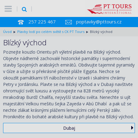
257 225 467
poptavky@pttours.cz
Úvod
Plavby lodí po celém světě s CK PT Tours
Blízký východ
Blízký východ
Poznejte kouzlo Orientu při výletní plavbě na Blízký východ.
Objevte nádherně zachovalé historické památky i supermoderní
stavby Spojených arabských emirátů. Obdivujte tajemné pyramidy
v Gíze a užijte si překrásné písčité pláže Egypta. Nechce se
okouzlit památkami tří náboženství v Izraeli i skalními chrámy
Petry v Jordánsku. Plavte se na Blízký východ a v Dubaji navštivte
ohromující svět luxusu a vystoupejte na 828 metrů vysoký
mrakodrap Burdž Chalífa, nejvyšší stavbu světa. Nenechte si ujít
majestátní Velkou mešitu šejka Zayeda v Abú Dhabí a pak už se
nechte zlákat krásnými plážemi lemujícími celý Perský záliv.
Pronikněte do bohaté arabské kultury při plavbě na Blízký východ.
Dubaj