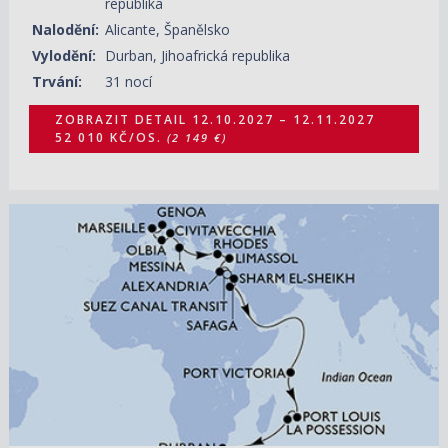
republika
Nalodění:
Alicante, Španělsko
Vylodění:
Durban, Jihoafrická republika
Trvání:
31 nocí
ZOBRAZIT DETAIL
12.10.2027 – 12.11.2027
52 010 KČ/OS.
(2 149 €)
15.10.2027 – 12.11.2027
ZOBRAZIT DETAIL
47 410 KČ/OS.
(1 959 €)