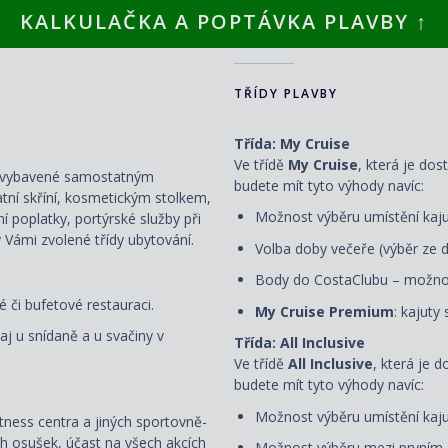
KALKULAČKA A POPTÁVKA PLAVBY ↑
TŘÍDY PLAVBY
Třída: My Cruise
Ve třídě
My Cruise
, která je dos
ou vybavené samostatným
budete mít tyto výhody navíc:
atní skříní, kosmetickým stolkem,
Možnost výběru umístění kaju
ní poplatky, portýrské služby při
 Vámi zvolené třídy ubytování.
Volba doby večeře (výběr ze d
Body do CostaClubu – možnos
 či bufetové restauraci.
My Cruise Premium
: kajuty
aj u snídaně a u svačiny v
Třída: All Inclusive
Ve třídě
All Inclusive
, která je 
budete mít tyto výhody navíc:
Možnost výběru umístění kaj
fitness centra a jiných sportovně-
ch osušek, účast na všech akcích
Možnost výběru mezi prvním