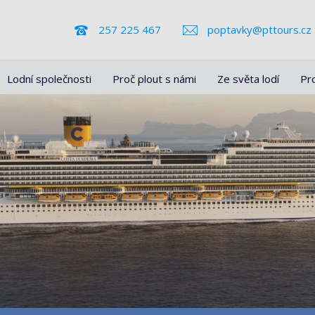
257 225 467
poptavky@pttours.cz
Lodní společnosti
Proč plout s námi
Ze světa lodí
Pr