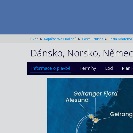
Úvod
Najděte svoji loď snů
Costa Cruises
Costa Diadema
Dánsko, Norsko, Němec
Informace o plavbě
Termíny
Loď
Plán 