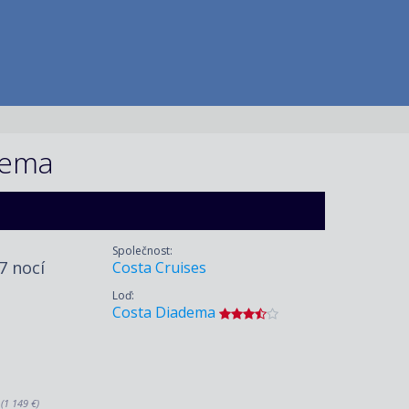
dema
Společnost:
 7 nocí
Costa Cruises
Loď:
Costa Diadema
.
(1 149 €)