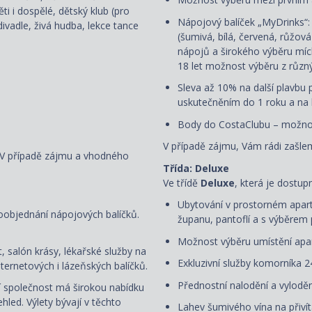
i i dospělé, dětský klub (pro
Nápojový balíček „MyDrinks“
ivadle, živá hudba, lekce tance
(šumivá, bílá, červená, růžov
nápojů a širokého výběru mích
18 let možnost výběru z různ
Sleva až 10% na další plavbu p
uskutečněním do 1 roku a na k
Body do CostaClubu – možnos
V případě zájmu, Vám rádi zašlem
. V případě zájmu a vhodného
Třída: Deluxe
Ve třídě
Deluxe
, která je dostup
Ubytování v prostorném apart
oobjednání nápojových balíčků.
županu, pantoflí a s
výběrem 
Možnost výběru umístění apar
, salón krásy, lékařské služby na
Exkluzivní služby komorníka 2
ternetových i lázeňských balíčků.
Přednostní nalodění a vyloděn
ní společnost má širokou nabídku
hled. Výlety
bývají
v těchto
Lahev šumivého vína na přiví