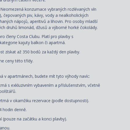
: Neomezená konzumace vybraných rozlévaných vín
á), čepovaných piv, kávy, vody a nealkoholických
aných nápojů, aperitivů a lihovin. Pro osoby mladší
ých druhů limonád, džusů a výborné horké čokolády.
ro členy Costa Clubu. Platí pro plavby s
ategorie kajuty balkon či apartmá.
t získat až 350 bodů za každý den plavby.
e ceny této třídy.
ná
v apartmánech, budete mít tyto výhody navíc:
má s exkluzivním vybavením a příslušenstvím, včetně
polštářů
.
tmá v okamžiku rezervace (podle dostupnosti).
4 hodin denně.
í (pouze na začátku a konci plavby).
tanou.