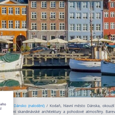
ašeho
daň / Dánsko (nalodění)
/ Kodaň, hlavní město Dánska, okouzlí
 z
e, moderní skandinávské architektury a pohodové atmosféry. Barev