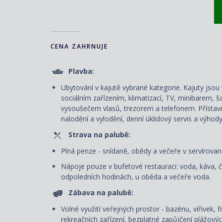
CENA ZAHRNUJE
Plavba:
Ubytování v kajutě vybrané kategorie. Kajuty js
sociálním zařízením, klimatizací, TV, minibarem, š
vysoušečem vlasů, trezorem a telefonem. P
řístav
nalodění a vylodění, denní úklidový servis
a výhody
Strava na palubě:
Plná penze - snídaně, obědy a večeře v servírované
Nápoje pouze v bufetové restauraci: voda, káva, č
odpoledních hodinách, u oběda a večeře voda.
Zábava na palubě:
Volné využití veřejných prostor - bazénu, vířivek, 
rekreačních zařízení, bezplatné zapůjčení plážový