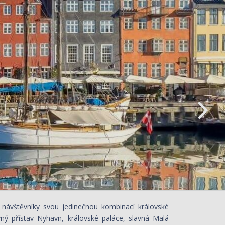
 návštěvníky svou jedinečnou kombinací královské
ný přístav Nyhavn, královské paláce, slavná Malá