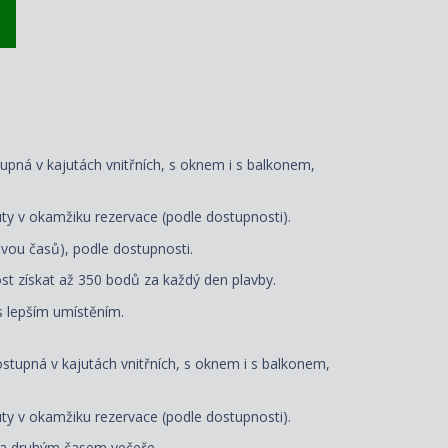
tupná v kajutách vnitřních, s oknem i s balkonem,
ty v okamžiku rezervace (podle dostupnosti).
vou časů), podle dostupnosti.
t získat až 350 bodů za každý den plavby.
 s lepším umístěním.
dostupná v kajutách vnitřních, s oknem i s balkonem,
uty
v okamžiku rezervace
(podle dostupnosti).
 a druhým časem večeře.