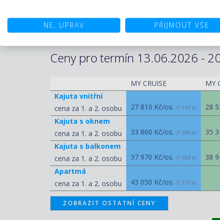
mořská 
1. den
výjimeč
Evropě.
NE, UPRAV
PŘIJMOUT VŠE
Ceny pro termín 13.06.2026 - 20
MY CRUISE
MY 
Kajuta vnitřní
27 810 Kč/os.
28 5
cena za 1. a 2. osobu
(1 149 €)
Kajuta s oknem
33 860 Kč/os.
35 3
cena za 1. a 2. osobu
(1 399 €)
Kajuta s balkonem
37 970 Kč/os.
38 9
cena za 1. a 2. osobu
(1 569 €)
Apartmá
43 050 Kč/os.
cena za 1. a 2. osobu
(1 779 €)
ZOBRAZIT OSTATNÍ CENY