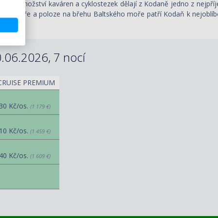
víla i množství kaváren a cyklostezek dělají z Kodaně jedno z nejpříj
né kultuře a poloze na břehu Baltského moře patří Kodaň k nejoblíbe
.06.2026, 7 nocí
CRUISE PREMIUM
30 Kč/os.
(1 179 €)
10 Kč/os.
(1 459 €)
40 Kč/os.
(1 609 €)