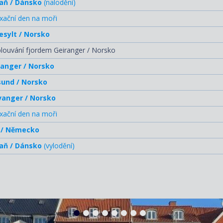
aň / Dánsko
(nalodění)
xační den na moři
esylt / Norsko
louvání fjordem Geiranger / Norsko
ranger / Norsko
sund / Norsko
vanger / Norsko
xační den na moři
l / Německo
aň / Dánsko
(vylodění)