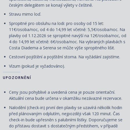
českým delegátem se konají výlety v češtině.
Stravu mimo loď.
Spropitné pro obsluhu na lodi: pro osoby od 15 let:
11€/osoba/noc, od 4 do 14,99 let včetně: 5,5€/osoba/noc. Na
plavby od 1.12.2026 se spropitné navýší na 12€/osoba/noc, od
4 do 14,99 let včetně: 6€/osoba/noc. Na vybraných plavbách s
Costa Diadema a Serena se může výše spropitného lišit.
Cestovní
pojištění
a
pojištění storna. Na vyžádání zajistíme.
Vízum (pokud je vyžadováno).
UPOZORNĚNÍ
Ceny jsou pohyblivé a uvedená cena je pouze orientační.
Aktuální cena bude určena v okamžiku nezávazné rezervace.
Nalodění (check-in) první den plavby se uzavírá několik hodin
před plánovaným odplutím, nejpozději však 120 minut. Čas
check-in bude upřesněn s palubními lístky. Doporučujeme se
do přístavu dostavit s dostatečným předstihem, v případě