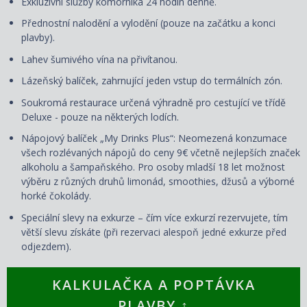
Exkluzivní služby komorníka 24 hodin denně.
Přednostní nalodění a vylodění (pouze na začátku a konci
plavby).
Lahev šumivého vína na přivítanou.
Lázeňský balíček, zahrnující jeden vstup do termálních zón.
Soukromá restaurace určená výhradně pro cestující ve třídě
Deluxe - pouze na některých lodích.
Nápojový balíček „My Drinks Plus“: Neomezená konzumace
všech rozlévaných nápojů do ceny 9€ včetně nejlepších značek
alkoholu a šampaňského. Pro osoby mladší 18 let možnost
výběru z různých druhů limonád, smoothies, džusů a výborné
horké čokolády.
Speciální slevy na exkurze – čím více exkurzí rezervujete, tím
větší slevu získáte (při rezervaci alespoň jedné exkurze před
odjezdem).
KALKULAČKA A POPTÁVKA
PLAVBY ↑