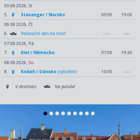
05.08.2026,
St
5.
Stavanger / Norsko
09:00
19:00
06.08.2026,
Čt
6.
Relaxační den na moři
--:--
--:--
07.08.2026,
Pá
7.
Kiel / Německo
07:00
19:30
08.08.2026,
So
8.
Kodaň / Dánsko
(vylodění)
10:00
--:--
V destinaci
Na palubě