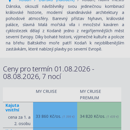
Dánska, okouzlí návštěvníky svou jedinečnou kombinací
královské historie, moderní skandinávské architektury a
pohodové atmosféry. Barevný přístav Nyhavn, královské
paláce, slavná Malá mořská víla i množství kaváren a
cyklostezek dělají z Kodaně jedno z nejpříjemnějších měst
severní Evropy. Díky bohaté historii, výjimečné kultuře a poloze
na břehu Baltského moře patří Kodaň k nejoblíbenějším
zastávkám, které nabízejí plavby po severní Evropě.
Ceny pro termín 01.08.2026 -
08.08.2026, 7 nocí
MY CRUISE
MY CRUISE
PREMIUM
Kajuta
vnitřní
33 860 Kč/os.
34 820 Kč/os.
cena za 1. a
(1 399 €)
(1 439 €)
2. osobu