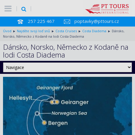
257 225 467
poptavky@pttours.cz
Úvod
Najděte svoji loď snů
Costa Cruises
Costa Diadema
Dánsko,
Norsko, Německo z Kodaně na lodi Costa Diadema
Dánsko, Norsko, Německo z Kodaně na
lodi Costa Diadema