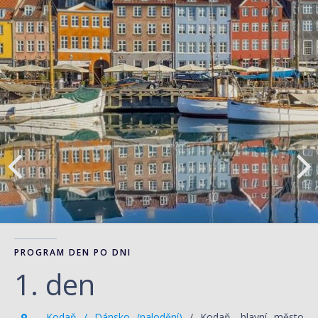
PROGRAM DEN PO DNI
1. den
Kodaň / Dánsko (nalodění)
/ Kodaň, hlavní město