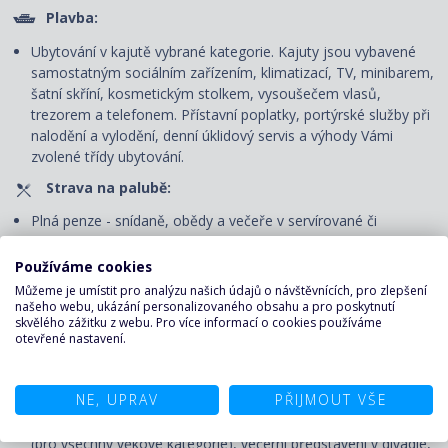
Plavba:
Ubytování v kajutě vybrané kategorie. Kajuty jsou vybavené
samostatným sociálním zařízením, klimatizací, TV, minibarem,
šatní skříní, kosmetickým stolkem, vysoušečem vlasů,
trezorem a telefonem. P
řístavní poplatky, portýrské služby při
nalodění a vylodění, denní úklidový servis
a výhody Vámi
zvolené třídy ubytování.
Strava na palubě:
Plná penze - snídaně, obědy a večeře v servírované či
bufetové restauraci.
Používáme cookies
Nápoje pouze v bufetové restauraci: voda, káva, čaj u snídaně
Můžeme je umístit pro analýzu našich údajů o návštěvnících, pro zlepšení
a u svačiny v odpoledních hodinách, u oběda a večeře voda.
našeho webu, ukázání personalizovaného obsahu a pro poskytnutí
skvělého zážitku z webu. Pro více informací o cookies používáme
Zábava na palubě:
otevřené nastavení.
Volné využití veřejných prostor - bazénu, vířivek, fitness centra
a jiných sportovně-rekreačních zařízení, bezplatné zapůjčení
NE, UPRAV
PŘIJMOUT VŠE
plážových osušek, účast na všech akcích pořádaných na
palubě – animační programy pro děti i dospělé, dětský klub
(pro všechny věkové kategorie), večerní představení v divadle,