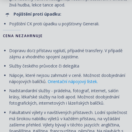
živá hudba, lekce tance apod.
Pojištění proti úpadku:
Pojištění CK proti úpadku u pojišťovny Generali.
CENA NEZAHRNUJE
Dopravu do/z přístavu vyplutí, případné transfery. V případě
zájmu a vhodného spojení zajistíme.
Služby českého průvodce či delegáta
Nápoje, které nejsou zahrnuté v ceně. Možnost doobjednání
nápojových balíčků.
Orientační nápojový lístek.
Nadstandardní služby - prádelna, fotograf, internet, salón
krásy, lékařské služby na lodi apod. Možnost doobjednání
fotografických, internetových i lázeňských balíčků.
Fakultativní výlety v navštívených přístavech. Lodní společnost
má širokou nabídku výletů v každém přístavu, na vyžádání
zašleme přehled. Výlety
bývají
v těchto jazycích: angličtina,
španělština, italština, francouzština, němčina. Na plavbách s