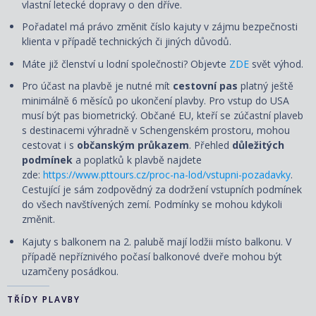
vlastní letecké dopravy o den dříve.
Pořadatel má právo změnit číslo kajuty v zájmu bezpečnosti
klienta v případě technických či jiných důvodů.
Máte již členství u lodní společnosti? Objevte
ZDE
svět výhod.
Pro účast na plavbě je nutné mít
cestovní pas
platný ještě
minimálně 6 měsíců po ukončení plavby. Pro vstup do USA
musí být pas biometrický. Občané EU, kteří se zúčastní plaveb
s destinacemi výhradně v Schengenském prostoru, mohou
cestovat i s
občanským průkazem
. Přehled
důležitých
podmínek
a poplatků k plavbě najdete
zde:
https://www.pttours.cz/proc-na-lod/vstupni-pozadavky
.
Cestující je sám zodpovědný za dodržení vstupních podmínek
do všech navštívených zemí. Podmínky se mohou kdykoli
změnit.
Kajuty s balkonem na 2. palubě mají lodžii místo balkonu. V
případě nepříznivého počasí balkonové dveře mohou být
uzamčeny posádkou.
TŘÍDY PLAVBY