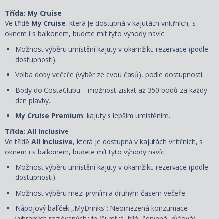
Třída: My Cruise
Ve třídě
My Cruise
, která je dostupná v kajutách vnitřních, s
oknem i s balkonem, budete mít tyto výhody navíc:
Možnost výběru umístění kajuty v okamžiku rezervace (podle
dostupnosti).
Volba doby večeře (výběr ze dvou časů), podle dostupnosti.
Body do CostaClubu – možnost získat až 350 bodů za každý
den plavby.
My Cruise Premium
: kajuty s lepším umístěním.
Třída: All Inclusive
Ve třídě
All Inclusive
, která je dostupná v kajutách vnitřních, s
oknem i s balkonem, budete mít tyto výhody navíc:
Možnost výběru umístění kajuty
v okamžiku rezervace
(podle
dostupnosti).
Možnost výběru mezi prvním a druhým časem večeře.
Nápojový balíček „MyDrinks“: Neomezená konzumace
vybraných rozlévaných vín (šumivá, bílá, červená, růžová),