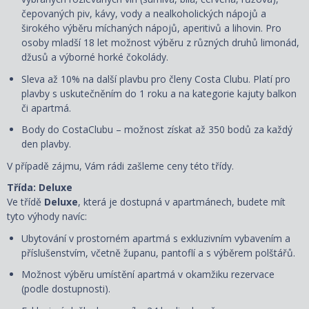
čepovaných piv, kávy, vody a nealkoholických nápojů a
širokého výběru míchaných nápojů, aperitivů a lihovin. Pro
osoby mladší 18 let možnost výběru z různých druhů limonád,
džusů a výborné horké čokolády.
Sleva až 10% na další plavbu pro členy Costa Clubu. Platí pro
plavby s uskutečněním do 1 roku a na kategorie kajuty balkon
či apartmá.
Body do CostaClubu – možnost získat až 350 bodů za každý
den plavby.
V případě zájmu, Vám rádi zašleme ceny této třídy.
Třída: Deluxe
Ve třídě
Deluxe
, která je dostupná
v apartmánech, budete mít
tyto výhody navíc:
Ubytování v prostorném apartmá s exkluzivním vybavením a
příslušenstvím, včetně županu, pantoflí a s
výběrem polštářů
.
Možnost výběru umístění apartmá v okamžiku rezervace
(podle dostupnosti).