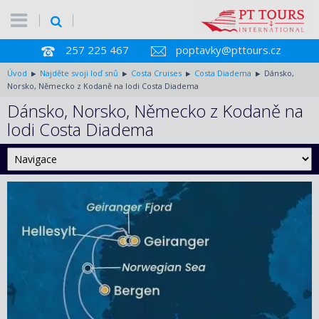
257 225 467
poptavky@pttours.cz
Úvod
Najděte svoji loď snů
Costa Cruises
Costa Diadema
Dánsko,
Norsko, Německo z Kodaně na lodi Costa Diadema
Dánsko, Norsko, Německo z Kodaně na
lodi Costa Diadema