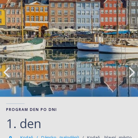
PROGRAM DEN PO DNI
1. den
Kodaň / Dánsko (nalodění)
/ Kodaň, hlavní město