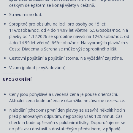
českým delegátem se konají výlety v češtině.
Stravu mimo loď.
Spropitné pro obsluhu na lodi: pro osoby od 15 let:
11€/osoba/noc, od 4 do 14,99 let včetně: 5,5€/osoba/noc. Na
plavby od 1.12.2026 se spropitné navýší na 12€/osoba/noc, od
4 do 14,99 let včetně: 6€/osoba/noc. Na vybraných plavbách s
Costa Diadema a Serena se může výše spropitného lišit.
Cestovní
pojištění
a
pojištění storna. Na vyžádání zajistíme.
Vízum (pokud je vyžadováno).
UPOZORNĚNÍ
Ceny jsou pohyblivé a uvedená cena je pouze orientační.
Aktuální cena bude určena v okamžiku nezávazné rezervace.
Nalodění (check-in) první den plavby se uzavírá několik hodin
před plánovaným odplutím, nejpozději však 120 minut. Čas
check-in bude upřesněn s palubními lístky. Doporučujeme se
do přístavu dostavit s dostatečným předstihem, v případě