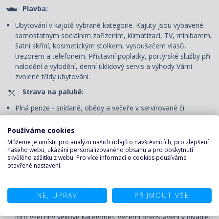
Plavba:
Ubytování v kajutě vybrané kategorie. Kajuty jsou vybavené
samostatným sociálním zařízením, klimatizací, TV, minibarem,
šatní skříní, kosmetickým stolkem, vysoušečem vlasů,
trezorem a telefonem. P
řístavní poplatky, portýrské služby při
nalodění a vylodění, denní úklidový servis
a výhody Vámi
zvolené třídy ubytování.
Strava na palubě:
Plná penze - snídaně, obědy a večeře v servírované či
bufetové restauraci.
Používáme cookies
Nápoje pouze v bufetové restauraci: voda, káva, čaj u snídaně
Můžeme je umístit pro analýzu našich údajů o návštěvnících, pro zlepšení
a u svačiny v odpoledních hodinách, u oběda a večeře voda.
našeho webu, ukázání personalizovaného obsahu a pro poskytnutí
skvělého zážitku z webu. Pro více informací o cookies používáme
Zábava na palubě:
otevřené nastavení.
Volné využití veřejných prostor - bazénu, vířivek, fitness centra
a jiných sportovně-rekreačních zařízení, bezplatné zapůjčení
NE, UPRAV
PŘIJMOUT VŠE
plážových osušek, účast na všech akcích pořádaných na
palubě – animační programy pro děti i dospělé, dětský klub
(pro všechny věkové kategorie), večerní představení v divadle,