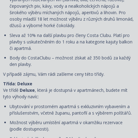
čepovaných piv, kávy, vody a nealkoholických nápojů a
širokého výběru míchaných nápojů, aperitivů a lihovin. Pro
osoby mladší 18 let možnost výběru z různých druhů limonád,
džusů a výborné horké čokolády.
Sleva až 10% na další plavbu pro členy Costa Clubu. Platí pro
plavby s uskutečněním do 1 roku a na kategorie kajuty balkon
či apartmá.
Body do CostaClubu – možnost získat až 350 bodů za každý
den plavby.
V případě zájmu, Vám rádi zašleme ceny této třídy.
Třída: Deluxe
Ve třídě
Deluxe
, která je dostupná
v apartmánech, budete mít
tyto výhody navíc:
Ubytování v prostorném apartmá s exkluzivním vybavením a
příslušenstvím, včetně županu, pantoflí a s
výběrem polštářů
.
Možnost výběru umístění apartmá v okamžiku rezervace
(podle dostupnosti).