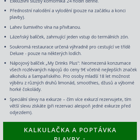
Exkluzivní služby komorníka 24 hodin denně.
Přednostní nalodění a vylodění (pouze na začátku a konci
plavby).
Lahev šumivého vína na přivítanou.
Lázeňský balíček, zahrnující jeden vstup do termálních zón.
Soukromá restaurace určená výhradně pro cestující ve třídě
Deluxe - pouze na některých lodích.
Nápojový balíček „My Drinks Plus“: Neomezená konzumace
všech rozlévaných nápojů do ceny 9€ včetně nejlepších značek
alkoholu a šampaňského. Pro osoby mladší 18 let možnost
výběru z různých druhů limonád, smoothies, džusů a výborné
horké čokolády.
Speciální slevy na exkurze – čím více exkurzí rezervujete, tím
větší slevu získáte (při rezervaci alespoň jedné exkurze před
odjezdem).
KALKULAČKA A POPTÁVKA
PLAVBY ↑