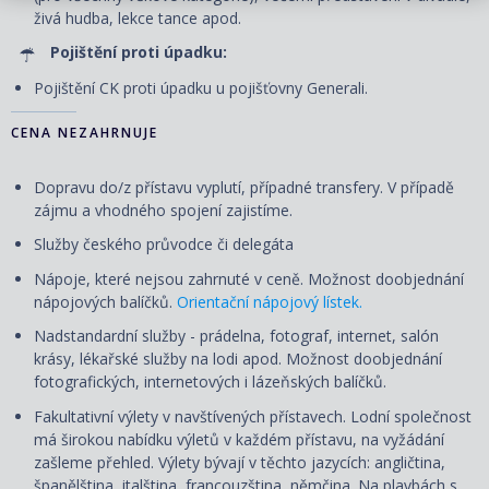
živá hudba, lekce tance apod.
Pojištění proti úpadku:
Pojištění CK proti úpadku u pojišťovny Generali.
CENA NEZAHRNUJE
Dopravu do/z přístavu vyplutí, případné transfery. V případě
zájmu a vhodného spojení zajistíme.
Služby českého průvodce či delegáta
Nápoje, které nejsou zahrnuté v ceně. Možnost doobjednání
nápojových balíčků.
Orientační nápojový lístek.
Nadstandardní služby - prádelna, fotograf, internet, salón
krásy, lékařské služby na lodi apod. Možnost doobjednání
fotografických, internetových i lázeňských balíčků.
Fakultativní výlety v navštívených přístavech. Lodní společnost
má širokou nabídku výletů v každém přístavu, na vyžádání
zašleme přehled. Výlety
bývají
v těchto jazycích: angličtina,
španělština, italština, francouzština, němčina. Na plavbách s