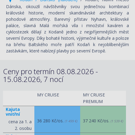
Dánska, okouzlí návštěvníky svou jedinečnou kombinací
královské historie, moderní skandinávské architektury a
pohodové atmosféry. Barevný přístav Nyhavn, královské
paláce, slavná Malá mořská víla i množství kaváren a
cyklostezek dělají z Kodaně jedno z nejpříjemnějších měst
severní Evropy. Díky bohaté historii, výjimečné kultuře a poloze
na břehu Baltského moře patří Kodaň k nejoblíbenějším
zastávkám, které nabízejí plavby po severní Evropě.
Ceny pro termín 08.08.2026 -
15.08.2026, 7 nocí
MY CRUISE
MY CRUISE
PREMIUM
Kajuta
vnitřní
36 280 Kč/os.
37 240 Kč/os.
cena za 1. a
(1 499 €)
(1 539 €)
2. osobu