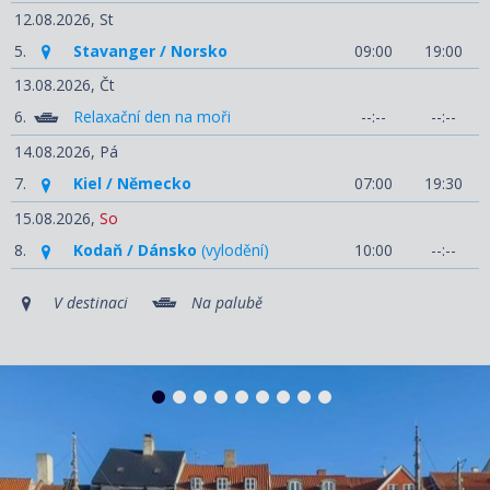
12.08.2026,
St
5.
Stavanger / Norsko
09:00
19:00
13.08.2026,
Čt
6.
Relaxační den na moři
--:--
--:--
14.08.2026,
Pá
7.
Kiel / Německo
07:00
19:30
15.08.2026,
So
8.
Kodaň / Dánsko
(vylodění)
10:00
--:--
V destinaci
Na palubě