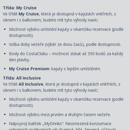
Třída: My Cruise
Ve třídě
My Cruise
, která je dostupná v kajutách vnitřních, s
oknem i s balkonem, budete mít tyto výhody navíc:
Možnost výběru umístění kajuty v okamžiku rezervace (podle
dostupnosti).
Volba doby večeře (výběr ze dvou časů), podle dostupnosti.
Body do CostaClubu – možnost získat až 350 bodů za každý
den plavby.
My Cruise Premium
: kajuty s lepším umístěním.
Třída: All Inclusive
Ve třídě
All Inclusive
, která je dostupná v kajutách vnitřních, s
oknem i s balkonem, budete mít tyto výhody navíc:
Možnost výběru umístění kajuty
v okamžiku rezervace
(podle
dostupnosti).
Možnost výběru mezi prvním a druhým časem večeře.
Nápojový balíček „MyDrinks“: Neomezená konzumace
vybraných rozlévaných vín (šumivá, bílá, červená, růžová),