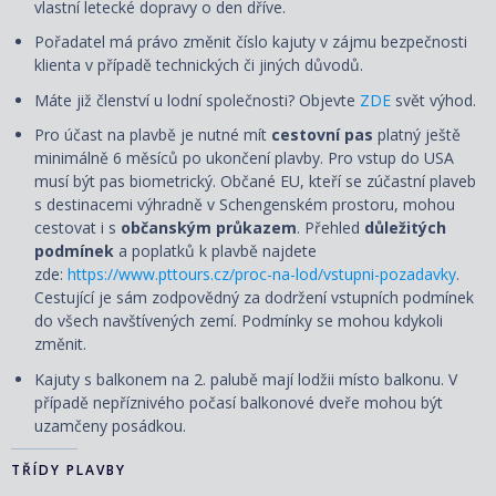
vlastní letecké dopravy o den dříve.
Pořadatel má právo změnit číslo kajuty v zájmu bezpečnosti
klienta v případě technických či jiných důvodů.
Máte již členství u lodní společnosti? Objevte
ZDE
svět výhod.
Pro účast na plavbě je nutné mít
cestovní pas
platný ještě
minimálně 6 měsíců po ukončení plavby. Pro vstup do USA
musí být pas biometrický. Občané EU, kteří se zúčastní plaveb
s destinacemi výhradně v Schengenském prostoru, mohou
cestovat i s
občanským průkazem
. Přehled
důležitých
podmínek
a poplatků k plavbě najdete
zde:
https://www.pttours.cz/proc-na-lod/vstupni-pozadavky
.
Cestující je sám zodpovědný za dodržení vstupních podmínek
do všech navštívených zemí. Podmínky se mohou kdykoli
změnit.
Kajuty s balkonem na 2. palubě mají lodžii místo balkonu. V
případě nepříznivého počasí balkonové dveře mohou být
uzamčeny posádkou.
TŘÍDY PLAVBY