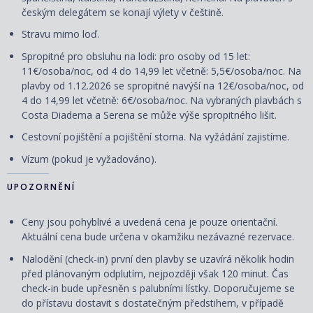
českým delegátem se konají výlety v češtině.
Stravu mimo loď.
Spropitné pro obsluhu na lodi: pro osoby od 15 let:
11€/osoba/noc, od 4 do 14,99 let včetně: 5,5€/osoba/noc. Na
plavby od 1.12.2026 se spropitné navýší na 12€/osoba/noc, od
4 do 14,99 let včetně: 6€/osoba/noc. Na vybraných plavbách s
Costa Diadema a Serena se může výše spropitného lišit.
Cestovní
pojištění
a
pojištění storna. Na vyžádání zajistíme.
Vízum (pokud je vyžadováno).
UPOZORNĚNÍ
Ceny jsou pohyblivé a uvedená cena je pouze orientační.
Aktuální cena bude určena v okamžiku nezávazné rezervace.
Nalodění (check-in) první den plavby se uzavírá několik hodin
před plánovaným odplutím, nejpozději však 120 minut. Čas
check-in bude upřesněn s palubními lístky. Doporučujeme se
do přístavu dostavit s dostatečným předstihem, v případě