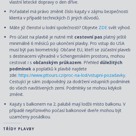
vlastní letecké dopravy o den dříve.
Pořadatel má právo změnit číslo kajuty v zájmu bezpečnosti
klienta v případě technických či jiných důvodů.
Máte již členství u lodní společnosti? Objevte
ZDE
svět výhod.
Pro účast na plavbě je nutné mít
cestovní pas
platný ještě
minimálně 6 měsíců po ukončení plavby. Pro vstup do USA
musí být pas biometrický. Občané EU, kteří se zúčastní plaveb
s destinacemi výhradně v Schengenském prostoru, mohou
cestovat i s
občanským průkazem
. Přehled
důležitých
podmínek
a poplatků k plavbě najdete
zde:
https://www.pttours.cz/proc-na-lod/vstupni-pozadavky
.
Cestující je sám zodpovědný za dodržení vstupních podmínek
do všech navštívených zemí. Podmínky se mohou kdykoli
změnit.
Kajuty s balkonem na 2. palubě mají lodžii místo balkonu. V
případě nepříznivého počasí balkonové dveře mohou být
uzamčeny posádkou.
TŘÍDY PLAVBY