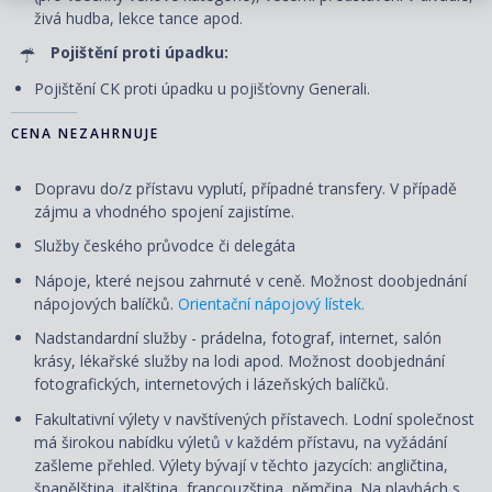
živá hudba, lekce tance apod.
Pojištění proti úpadku:
Pojištění CK proti úpadku u pojišťovny Generali.
CENA NEZAHRNUJE
Dopravu do/z přístavu vyplutí, případné transfery. V případě
zájmu a vhodného spojení zajistíme.
Služby českého průvodce či delegáta
Nápoje, které nejsou zahrnuté v ceně. Možnost doobjednání
nápojových balíčků.
Orientační nápojový lístek.
Nadstandardní služby - prádelna, fotograf, internet, salón
krásy, lékařské služby na lodi apod. Možnost doobjednání
fotografických, internetových i lázeňských balíčků.
Fakultativní výlety v navštívených přístavech. Lodní společnost
má širokou nabídku výletů v každém přístavu, na vyžádání
zašleme přehled. Výlety
bývají
v těchto jazycích: angličtina,
španělština, italština, francouzština, němčina. Na plavbách s