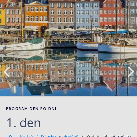
PROGRAM DEN PO DNI
1. den
Kodaň / Dánsko (nalodění)
/ Kodaň, hlavní město