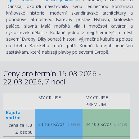
Dánska, okouzlí návštěvníky svou jedinečnou kombinací
královské historie, moderní skandinávské architektury a
pohodové atmosféry. Barevný přístav Nyhavn, královské
paláce, slavná Malá mořská víla i množství kaváren a
cyklostezek dělají z Kodaně jedno z nejpříjemnějších měst
severní Evropy. Díky bohaté historii, výjimečné kultuře a poloze
na břehu Baltského moře patří Kodaň k nejoblíbenějším
zastávkám, které nabízejí plavby po severní Evropě.
Ceny pro termín 15.08.2026 -
22.08.2026, 7 nocí
MY CRUISE
MY CRUISE
PREMIUM
Kajuta
vnitřní
33 130 Kč/os.
34 100 Kč/os.
cena za 1. a
(1 369 €)
(1 409 €)
2. osobu