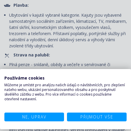
Plavba:
Ubytování v kajutě vybrané kategorie. Kajuty jsou vybavené
samostatným sociálním zařízením, klimatizací, TV, minibarem,
šatní skříní, kosmetickým stolkem, vysoušečem vlasů,
trezorem a telefonem. P
řístavní poplatky, portýrské služby při
nalodění a vylodění, denní úklidový servis
a výhody Vámi
zvolené třídy ubytování.
Strava na palubě:
Plná penze - snídaně, obědy a večeře v servírované či
bufetové restauraci.
Používáme cookies
Nápoje pouze v bufetové restauraci: voda, káva, čaj u snídaně
Můžeme je umístit pro analýzu našich údajů o návštěvnících, pro zlepšení
a u svačiny v odpoledních hodinách, u oběda a večeře voda.
našeho webu, ukázání personalizovaného obsahu a pro poskytnutí
skvělého zážitku z webu. Pro více informací o cookies používáme
Zábava na palubě:
otevřené nastavení.
Volné využití veřejných prostor - bazénu, vířivek, fitness centra
a jiných sportovně-rekreačních zařízení, bezplatné zapůjčení
NE, UPRAV
PŘIJMOUT VŠE
plážových osušek, účast na všech akcích pořádaných na
palubě – animační programy pro děti i dospělé, dětský klub
(pro všechny věkové kategorie), večerní představení v divadle,