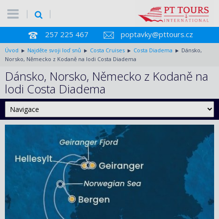
257 225 467
poptavky@pttours.cz
Úvod
Najděte svoji loď snů
Costa Cruises
Costa Diadema
Dánsko,
Norsko, Německo z Kodaně na lodi Costa Diadema
Dánsko, Norsko, Německo z Kodaně na
lodi Costa Diadema