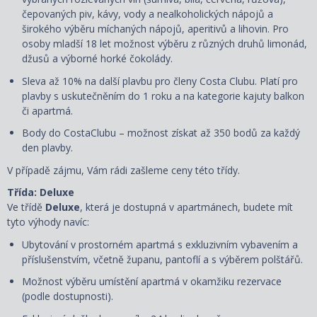
čepovaných piv, kávy, vody a nealkoholických nápojů a
širokého výběru míchaných nápojů, aperitivů a lihovin. Pro
osoby mladší 18 let možnost výběru z různých druhů limonád,
džusů a výborné horké čokolády.
Sleva až 10% na další plavbu pro členy Costa Clubu. Platí pro
plavby s uskutečněním do 1 roku a na kategorie kajuty balkon
či apartmá.
Body do CostaClubu – možnost získat až 350 bodů za každý
den plavby.
V případě zájmu, Vám rádi zašleme ceny této třídy.
Třída: Deluxe
Ve třídě
Deluxe
, která je dostupná
v apartmánech, budete mít
tyto výhody navíc:
Ubytování v prostorném apartmá s exkluzivním vybavením a
příslušenstvím, včetně županu, pantoflí a s
výběrem polštářů
.
Možnost výběru umístění apartmá v okamžiku rezervace
(podle dostupnosti).