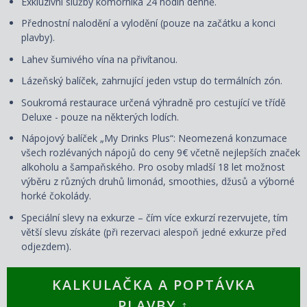
Exkluzivní služby komorníka 24 hodin denně.
Přednostní nalodění a vylodění (pouze na začátku a konci
plavby).
Lahev šumivého vína na přivítanou.
Lázeňský balíček, zahrnující jeden vstup do termálních zón.
Soukromá restaurace určená výhradně pro cestující ve třídě
Deluxe - pouze na některých lodích.
Nápojový balíček „My Drinks Plus“: Neomezená konzumace
všech rozlévaných nápojů do ceny 9€ včetně nejlepších značek
alkoholu a šampaňského. Pro osoby mladší 18 let možnost
výběru z různých druhů limonád, smoothies, džusů a výborné
horké čokolády.
Speciální slevy na exkurze – čím více exkurzí rezervujete, tím
větší slevu získáte (při rezervaci alespoň jedné exkurze před
odjezdem).
KALKULAČKA A POPTÁVKA
PLAVBY ↑