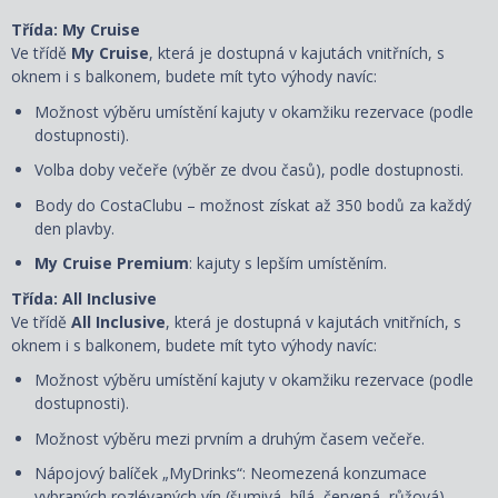
Třída: My Cruise
Ve třídě
My Cruise
, která je dostupná v kajutách vnitřních, s
oknem i s balkonem, budete mít tyto výhody navíc:
Možnost výběru umístění kajuty v okamžiku rezervace (podle
dostupnosti).
Volba doby večeře (výběr ze dvou časů), podle dostupnosti.
Body do CostaClubu – možnost získat až 350 bodů za každý
den plavby.
My Cruise Premium
: kajuty s lepším umístěním.
Třída: All Inclusive
Ve třídě
All Inclusive
, která je dostupná v kajutách vnitřních, s
oknem i s balkonem, budete mít tyto výhody navíc:
Možnost výběru umístění kajuty
v okamžiku rezervace
(podle
dostupnosti).
Možnost výběru mezi prvním a druhým časem večeře.
Nápojový balíček „MyDrinks“: Neomezená konzumace
vybraných rozlévaných vín (šumivá, bílá, červená, růžová),