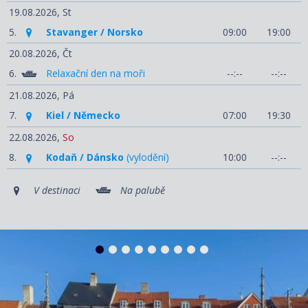
19.08.2026,
St
5.
Stavanger / Norsko
09:00
19:00
20.08.2026,
Čt
6.
Relaxační den na moři
--:--
--:--
21.08.2026,
Pá
7.
Kiel / Německo
07:00
19:30
22.08.2026,
So
8.
Kodaň / Dánsko
(vylodění)
10:00
--:--
V destinaci
Na palubě