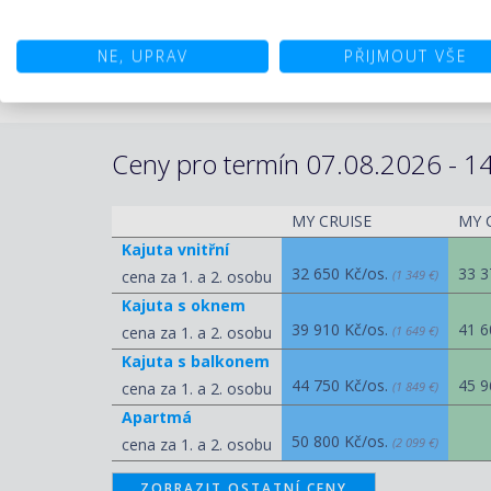
PROGRAM DEN PO DNI
moře. J
20. sto
1. den
NE, UPRAV
PŘIJMOUT VŠE
Woche, 
severon
Ceny pro termín 07.08.2026 - 14
MY CRUISE
MY 
Kajuta vnitřní
32 650 Kč/os.
33 3
cena za 1. a 2. osobu
(1 349 €)
Kajuta s oknem
39 910 Kč/os.
41 6
cena za 1. a 2. osobu
(1 649 €)
Kajuta s balkonem
44 750 Kč/os.
45 9
cena za 1. a 2. osobu
(1 849 €)
Apartmá
50 800 Kč/os.
cena za 1. a 2. osobu
(2 099 €)
ZOBRAZIT OSTATNÍ CENY