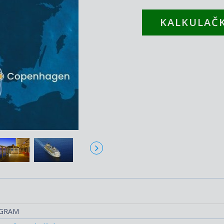
KALKULAČK
OGRAM