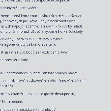
uty
v okamžiku rezervace
(podle dostupnosti).
 a druhým časem večeře.
: Neomezená konzumace vybraných rozlévaných vín
á), čepovaných piv, kávy, vody a nealkoholických
aných nápojů, aperitivů a lihovin. Pro osoby mladší
ých druhů limonád, džusů a výborné horké čokolády.
ro členy Costa Clubu. Platí pro plavby s
ategorie kajuty balkon či apartmá.
t získat až 350 bodů za každý den plavby.
e ceny této třídy.
ná
v apartmánech, budete mít tyto výhody navíc:
má s exkluzivním vybavením a příslušenstvím, včetně
polštářů
.
tmá v okamžiku rezervace (podle dostupnosti).
4 hodin denně.
í (pouze na začátku a konci plavby).