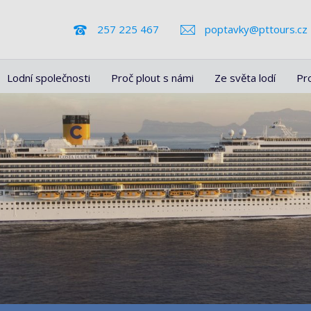
257 225 467
poptavky@pttours.cz
Lodní společnosti
Proč plout s námi
Ze světa lodí
Pr