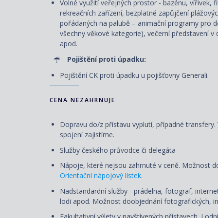
Volné využití veřejných prostor - bazénu, vířivek, 
rekreačních zařízení, bezplatné zapůjčení plážový
pořádaných na palubě – animační programy pro dět
všechny věkové kategorie), večerní představení v d
apod.
Pojištění proti úpadku:
Pojištění CK proti úpadku u pojišťovny Generali.
CENA NEZAHRNUJE
Dopravu do/z přístavu vyplutí, případné transfery
spojení zajistíme.
Služby českého průvodce či delegáta
Nápoje, které nejsou zahrnuté v ceně. Možnost d
Orientační nápojový lístek.
Nadstandardní služby - prádelna, fotograf, internet
lodi apod. Možnost doobjednání fotografických, in
Fakultativní výlety v navštívených přístavech. Lod