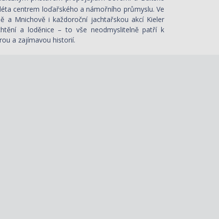
 léta centrem loďařského a námořního průmyslu. Ve
ně a Mnichově i každoroční jachtařskou akcí Kieler
htění a loděnice – to vše neodmyslitelně patří k
 a zajímavou historií.