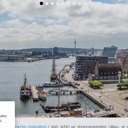
ašeho
 z
el / Německo (nalodění)
/ Kiel, ležící ve stejnojmenném zálivu, je