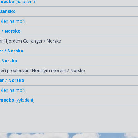
ěmecko
(nalodění)
 Dánsko
 den na moři
t / Norsko
ní fjordem Geiranger / Norsko
r / Norsko
/ Norsko
 při proplouvání Norským mořem / Norsko
er / Norsko
 den na moři
ěmecko
(vylodění)