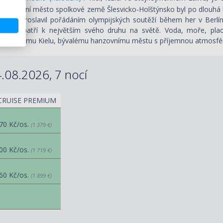
ako hlavní město spolkové země Šlesvicko-Holštýnsko byl po dlouhá
letí se proslavil pořádáním olympijských soutěží během her v Berlí
která patří k největším svého druhu na světě. Voda, moře, plac
ěmeckému Kielu, bývalému hanzovnímu městu s příjemnou atmosférou
.08.2026, 7 nocí
CRUISE PREMIUM
70 Kč/os.
(1 379 €)
00 Kč/os.
(1 719 €)
60 Kč/os.
(1 899 €)