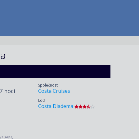
ma
Společnost:
 7 nocí
Costa Cruises
Loď:
Costa Diadema
.
(1 349 €)