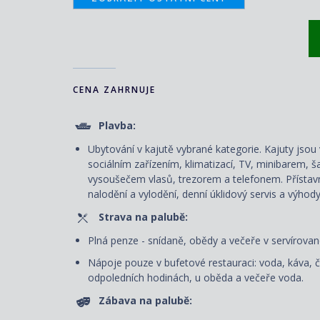
CENA ZAHRNUJE
Plavba:
Ubytování v kajutě vybrané kategorie. Kajuty js
sociálním zařízením, klimatizací, TV, minibarem, š
vysoušečem vlasů, trezorem a telefonem. P
řístav
nalodění a vylodění, denní úklidový servis
a výhody
Strava na palubě:
Plná penze - snídaně, obědy a večeře v servírované
Nápoje pouze v bufetové restauraci: voda, káva, č
odpoledních hodinách, u oběda a večeře voda.
Zábava na palubě: