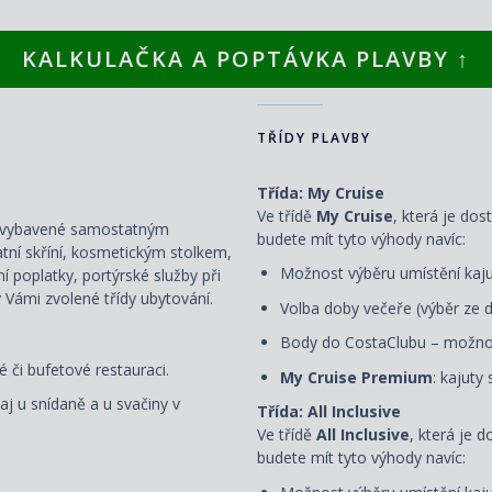
KALKULAČKA A POPTÁVKA PLAVBY ↑
TŘÍDY PLAVBY
Třída: My Cruise
Ve třídě
My Cruise
, která je dos
ou vybavené samostatným
budete mít tyto výhody navíc:
atní skříní, kosmetickým stolkem,
Možnost výběru umístění kaju
ní poplatky, portýrské služby při
 Vámi zvolené třídy ubytování.
Volba doby večeře (výběr ze d
Body do CostaClubu – možnos
 či bufetové restauraci.
My Cruise Premium
: kajuty
aj u snídaně a u svačiny v
Třída: All Inclusive
Ve třídě
All Inclusive
, která je 
budete mít tyto výhody navíc: