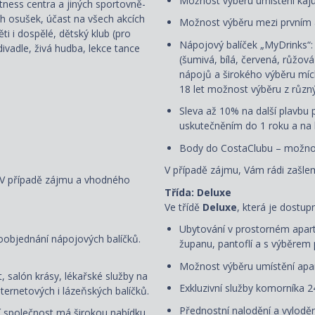
Možnost výběru umístění kaj
fitness centra a jiných sportovně-
ch osušek, účast na všech akcích
Možnost výběru mezi prvním
i i dospělé, dětský klub (pro
Nápojový balíček „MyDrinks“
ivadle, živá hudba, lekce tance
(šumivá, bílá, červená, růžov
nápojů a širokého výběru mích
18 let možnost výběru z různ
Sleva až 10% na další plavbu p
uskutečněním do 1 roku a na k
Body do CostaClubu – možnos
V případě zájmu, Vám rádi zašlem
. V případě zájmu a vhodného
Třída: Deluxe
Ve třídě
Deluxe
, která je dostup
Ubytování v prostorném apart
oobjednání nápojových balíčků.
županu, pantoflí a s
výběrem 
Možnost výběru umístění apar
, salón krásy, lékařské služby na
Exkluzivní služby komorníka 2
ternetových i lázeňských balíčků.
Přednostní nalodění a vyloděn
ní společnost má širokou nabídku