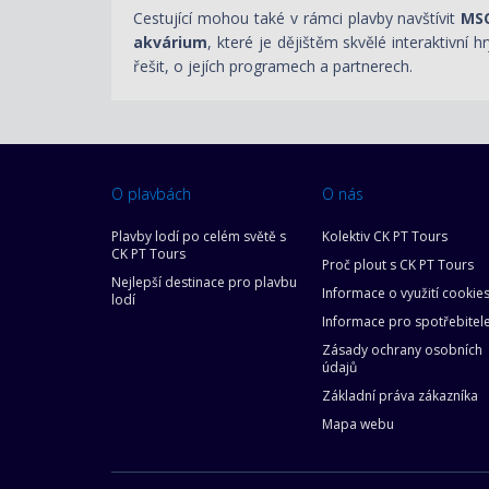
Cestující mohou také v rámci plavby navštívit
MSC
akvárium
, které je dějištěm skvělé interaktivní h
řešit, o jejích programech a partnerech.
O plavbách
O nás
Plavby lodí po celém světě s
Kolektiv CK PT Tours
CK PT Tours
Proč plout s CK PT Tours
Nejlepší destinace pro plavbu
Informace o využití cookie
lodí
Informace pro spotřebitel
Zásady ochrany osobních
údajů
Základní práva zákazníka
Mapa webu