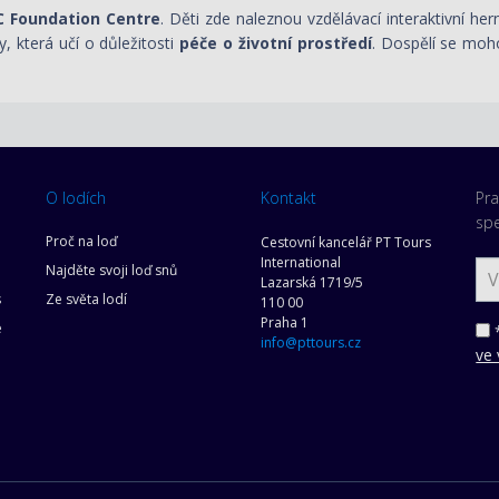
 Foundation Centre
. Děti zde naleznou vzdělávací interaktivní he
ry, která učí o důležitosti
péče o životní prostředí
. Dospělí se moh
O lodích
Kontakt
Pra
spe
Proč na loď
Cestovní kancelář PT Tours
International
Najděte svoji loď snů
Lazarská 1719/5
s
Ze světa lodí
110 00
Praha 1
e
*
info@pttours.cz
ve 