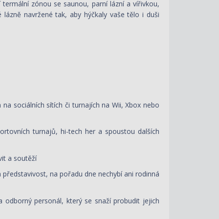
termální zónou se saunou, parní lázní a vířivkou,
 lázně navržené tak, aby hýčkaly vaše tělo i duši
 na sociálních sítích či turnajích na Wii, Xbox nebo
rtovních turnajů, hi-tech her a spoustou dalších
vit a soutěží
u a představivost, na pořadu dne nechybí ani rodinná
 odborný personál, který se snaží probudit jejich