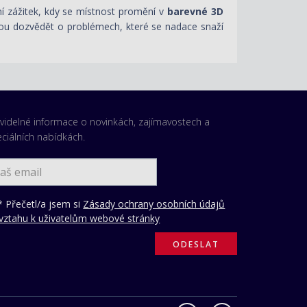
rní zážitek, kdy se místnost promění v
barevné 3D
ou dozvědět o problémech, které se nadace snaží
videlné informace o novinkách, zajímavostech a
ciálních nabídkách.
 Přečetl/a jsem si
Zásady ochrany osobních údajů
vztahu k uživatelům webové stránky