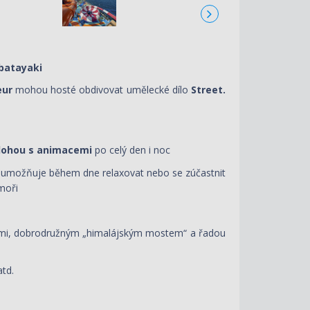
obatayaki
eur
mohou hosté obdivovat umělecké dílo
Street.
lohou s animacemi
po celý den i noc
ům umožňuje během dne relaxovat nebo se zúčastnit
moři
avkami, dobrodružným „himalájským mostem“ a řadou
atd.