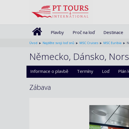
Plavby
Proč na loď
Destinace
Úvod
Najděte svoji loď snů
MSC Cruises
MSC Euribia
N
Německo, Dánsko, Norsko
Informace o plavbě
Termíny
Loď
Plán 
Zábava