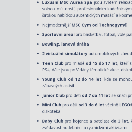
Luxusní MSC Aurea Spa
jsou světem relaxac
solnou místností, profesionálním kadeřnickým 
širokou nabídkou autentických masáží a kosme
Nejmodernější
MSC Gym od Technogym®
Sportovní areál
pro basketbal, fotbal, volejba
Bowling, lanová dráha
2 virtuální simulátory
automobilových závo
Teen Club
pro mladé
od 15 do 17 let
, kteří
PS4, dále jsou pořádány tématické akce, disko
Young Club
od 12 do 14 let
, kde se mohou 
zábavných aktivit
Junior Club
pro děti
od 7 do 11 let
se snaží pr
Mini Club
pro děti
od 3 do 6 let
včetně
LEGO
diskotéka
Baby Club
pro kojence a batolata
do 3 let
, 
zvědavost hudebními a rytmickými aktivitami