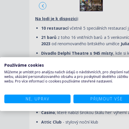
Na lodi je k dispozici
:
10 restaurací
včetně 5 speciálních restaurací 
21 barů
z toho 16 vnitřních barů a 5 venkovn
2023
od renomovaného britského umělce
Juli
Divadlo Delphi Theatre s 945 místy
, kde si
112 metrů dlouhá středomořská promen
Používáme cookies
The Carousel Lounge
, který se nachází na 
Můžeme je umístit pro analýzu našich údajů o návštěvnících, pro zlepšení n
webu, ukázání personalizovaného obsahu a pro poskytnutí skvělého zážitku
řady volnočasových aktivit a také si užít živou
webu. Pro více informací o cookies používáme otevřené nastavení.
5 bazénů
včetně rozsáhlého bazénu se zataho
The Ocean Cay Aquapark
, který je jedním 
NE, UPRAV
PŘIJMOUT VŠE
dalších bazénů, funkcí a aktivit pro všechny vě
Casino
, které nabízí širokou škálu her: výhern
Attic Club
- stylový noční klub