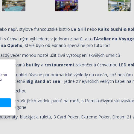
jako např. stylové francouzské bistro
Le Grill
nebo
Kaito Sushi & R
ích s úchvatným výhledem; v jednom z barů, a to
l’Atelier du Voyag
ana Opieho
, které bylo objednáno speciálně pro tuto loď
 každý večer mohou hosté užít živá vystoupení skvělých umělců
áda
lemovaná
butiky
a
restauracemi
zakončená úchvatnou
LED ob
zádi lodi a nabízí úžasné panoramatické výhledy na oceán, což host
ašeho
 z
 hudbu, včetně
Big Band at Sea
- jedné z největších velkých kapel na 
vací střechou
z nejvíce vzrušujících vodníc parků na moři, s třemi točivými skluz
kové kategorie
í automaty, blackjack, ruletu, 3 Card Poker, Extreme Poker, Dream 21 