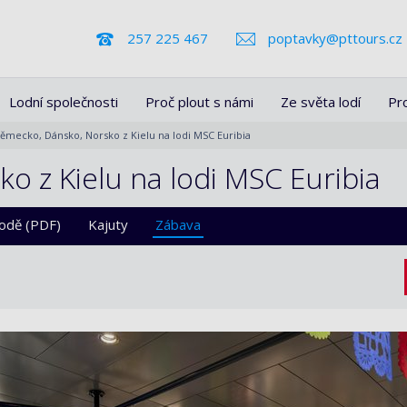
257 225 467
poptavky@pttours.cz
Lodní společnosti
Proč plout s námi
Ze světa lodí
Pr
ěmecko, Dánsko, Norsko z Kielu na lodi MSC Euribia
 z Kielu na lodi MSC Euribia
lodě (PDF)
Kajuty
Zábava