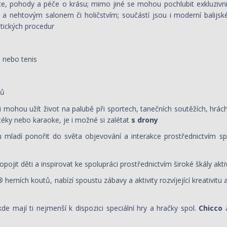
e, pohody a péče o krásu; mimo jiné se mohou pochlubit exkluzivní 
a nehtovým salonem či holičstvím; součástí jsou i moderní balijské
tických procedur
l nebo tenis
dů
 si mohou užít život na palubě při sportech, tanečních soutěžích, hrách
téky nebo karaoke, je i možné si zalétat
s drony
mladí ponořit do světa objevování a interakce prostřednictvím spo
opojit děti a inspirovat ke spolupráci prostřednictvím široké škály akti
®
herních koutů, nabízí spoustu zábavy a aktivity rozvíjející kreativit
kde mají ti nejmenší k dispozici speciální hry a hračky spol.
Chicco
a