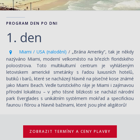
PROGRAM DEN PO DNI
1. den
Miami / USA (nalodění)
/ „Brána Ameriky“, tak je někdy
nazýváno Miami, moderní velkoměsto na březích floridského
poloostrova. Toto multikulturní centrum je vyhlášeným
letoviskem americké smetánky s řadou luxusních hotelů,
butiků i barů, které se nacházejí hlavně na písečné kose známé
jako Miami Beach. Vedle turistického ráje je Miami i zajímavou
přírodní lokalitou – v jeho těsné blízkosti se nachází národní
park Everglades s unikátním systémem mokřad a specifickou
faunou i flórou a hlavně bažinami, které jsou plné aligátorů!
ZOBRAZIT TERMÍNY A CENY PLAVBY