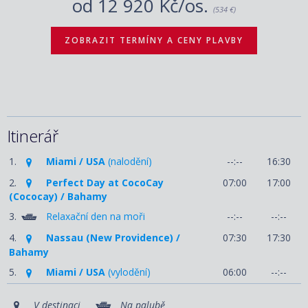
od
12 920 Kč/os.
(534 €)
ZOBRAZIT TERMÍNY A CENY PLAVBY
Itinerář
1.
Miami / USA
(nalodění)
--:--
16:30
2.
Perfect Day at CocoCay
07:00
17:00
(Cococay) / Bahamy
3.
Relaxační den na moři
--:--
--:--
4.
Nassau (New Providence) /
07:30
17:30
Bahamy
5.
Miami / USA
(vylodění)
06:00
--:--
V destinaci
Na palubě