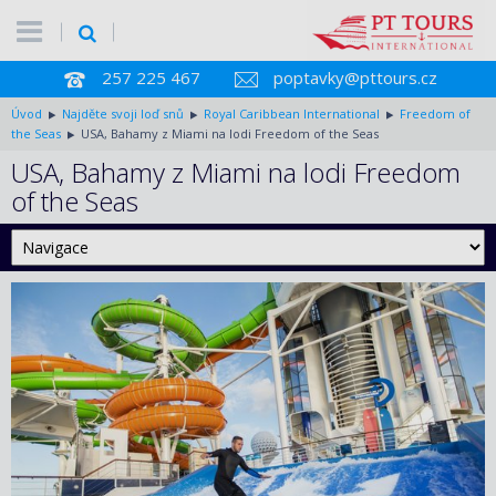
257 225 467
poptavky@pttours.cz
Úvod
Najděte svoji loď snů
Royal Caribbean International
Freedom of
the Seas
USA, Bahamy z Miami na lodi Freedom of the Seas
USA, Bahamy z Miami na lodi Freedom
of the Seas