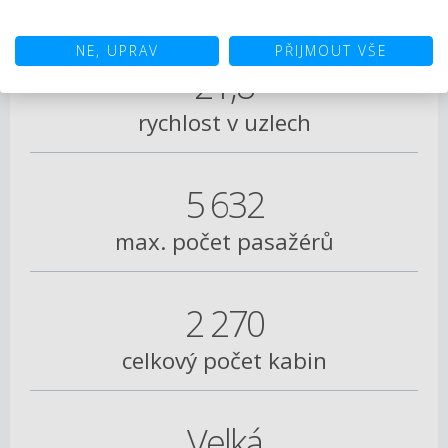
šířka lodě
NE, UPRAV
PŘIJMOUT VŠE
21,8
rychlost v uzlech
5 632
max. počet pasažérů
2 270
celkový počet kabin
Velká