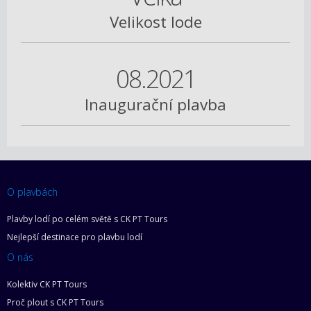
Velikost lode
08.2021
Inaugurační plavba
O plavbách
Plavby lodí po celém světě s CK PT Tours
Nejlepší destinace pro plavbu lodí
O nás
Kolektiv CK PT Tours
Proč plout s CK PT Tours