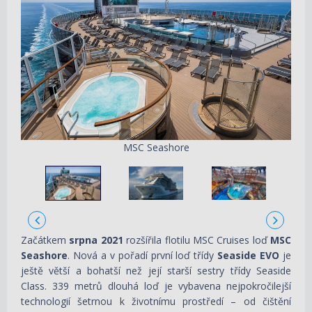
MSC Seashore
Začátkem
srpna 2021
rozšířila flotilu MSC Cruises loď
MSC
Seashore
. Nová a v pořadí první loď třídy
Seaside EVO
je
ještě větší a bohatší než její starší sestry třídy Seaside
Class. 339 metrů dlouhá loď je vybavena nejpokročilejší
technologií šetrnou k životnímu prostředí – od čištění