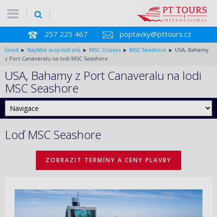
257 225 467
poptavky@pttours.cz
Úvod
Najděte svoji loď snů
MSC Cruises
MSC Seashore
USA, Bahamy
z Port Canaveralu na lodi MSC Seashore
USA, Bahamy z Port Canaveralu na lodi
MSC Seashore
Loď MSC Seashore
ZOBRAZIT TERMÍNY A CENY PLAVBY