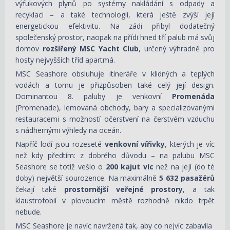
výfukových plynů po systémy nakládání s odpady a
recyklaci – a také technologií, která ještě zvýší její
energetickou efektivitu. Na zádi přibyl dodatečný
společenský prostor, naopak na přídi hned tří palub má svůj
domov
rozšířený MSC Yacht Club
, určený výhradně pro
hosty nejvyšších tříd apartmá.
MSC Seashore obsluhuje itineráře v klidných a teplých
vodách a tomu je přizpůsoben také celý její design.
Dominantou 8. paluby je venkovní
Promenáda
(Promenade), lemovaná obchody, bary a specializovanými
restauracemi s možností očerstvení na čerstvém vzduchu
s nádhernými výhledy na oceán.
Napříč lodí jsou rozeseté
venkovní vířivky
, kterých je víc
než kdy předtím: z dobrého důvodu – na palubu MSC
Seashore se totiž vešlo o
200 kajut víc
než na její (do té
doby) největší sourozence. Na maximálně
5 632 pasažérů
čekají také
prostornější veřejné prostory
, a tak
klaustrofobií v plovoucím městě rozhodně nikdo trpět
nebude.
MSC Seashore je navíc navržená tak, aby co nejvíc zabavila