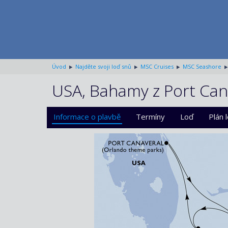
Úvod
Najděte svoji loď snů
MSC Cruises
MSC Seashore
USA, Bahamy z Port Can
Informace o plavbě
Termíny
Loď
Plán 