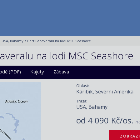
USA, Bahamy z Port Canaveralu na lodi MSC Seashore
averalu na lodi MSC Seashore
lodě (PDF)
Kajuty
Zábava
Oblast:
Karibik, Severní Amerika
Trasa:
USA, Bahamy
od
4 090 Kč/os.
(1
ZOBRAZI