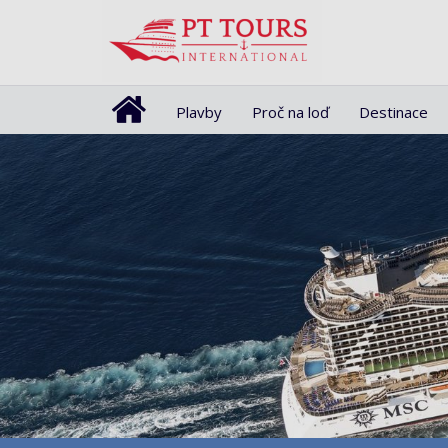
Plavby
Proč na loď
Destinace