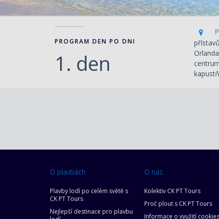
Po
PROGRAM DEN PO DNI
přístav
Orlanda
1. den
centrum
kapustň
O plavbách
O nás
Plavby lodí po celém světě s
Kolektiv CK PT Tours
CK PT Tours
Proč plout s CK PT Tours
Nejlepší destinace pro plavbu
Informace o využití cookie