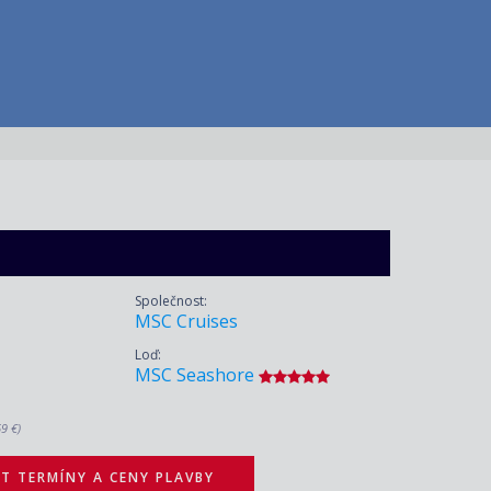
Společnost:
MSC Cruises
Loď:
MSC Seashore
69 €)
T TERMÍNY A CENY PLAVBY