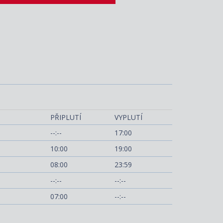
MSC Seashore
PŘIPLUTÍ
VYPLUTÍ
--:--
17:00
10:00
19:00
08:00
23:59
--:--
--:--
07:00
--:--