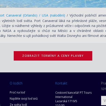
rt Canaveral (Orlando) / USA (nalodění)
/ Východní pobřeží amer
ů výletních lodí světa. Port Canaveral láká na překrásné pláže, v
. Užijte si nádherné výhledy z průzkumné věže i odpočinek na písčité 
 NASA a vyzkoušejte si chůzi na Měsíci a v chráněné oblasti os
áky. Nenechte si ujít pohádkový svět Walta Disneyho ani filmové atra
ZOBRAZIT TERMÍNY A CENY PLAVBY
O lodích
Kontakt
Pra
spe
Proč na loď
Cestovní kancelář PT Tours
International
Najděte svoji loď snů
Lazarská 1719/5
s
Ze světa lodí
110 00