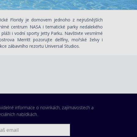
ické Floridy je domovem jednoho z nejrušnějších
esmírné centrum NASA i tematické parky nedalekého
pláži i vodní sporty Jetty Parku. Navštivte vesmírné
trova Merritt pozorujte delfíny, mořské želvy i
kce zábavního rezortu Universal Studios.
videlné informace o novinkách, zajímavostech a
ciálních nabídkách.