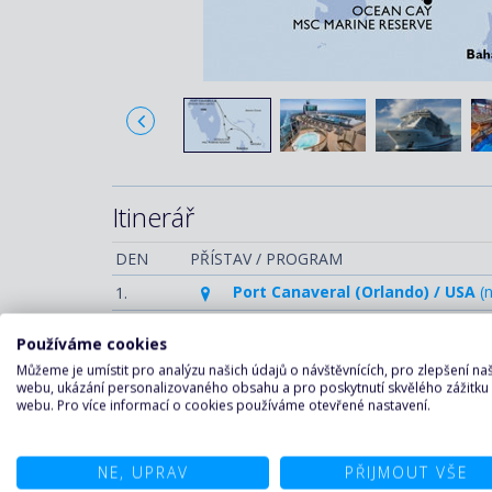
Itinerář
DEN
PŘÍSTAV / PROGRAM
Port Canaveral (Orlando) / USA
(n
1.
Nassau (New Providence) / Bah
2.
Používáme cookies
Ocean Cay MSC Marine Reserve 
3.
Můžeme je umístit pro analýzu našich údajů o návštěvnících, pro zlepšení n
webu, ukázání personalizovaného obsahu a pro poskytnutí skvělého zážitku
Relaxační den na moři
4.
webu. Pro více informací o cookies používáme otevřené nastavení.
Port Canaveral (Orlando) / USA
(v
5.
NE, UPRAV
PŘIJMOUT VŠE
V destinaci
Na palubě