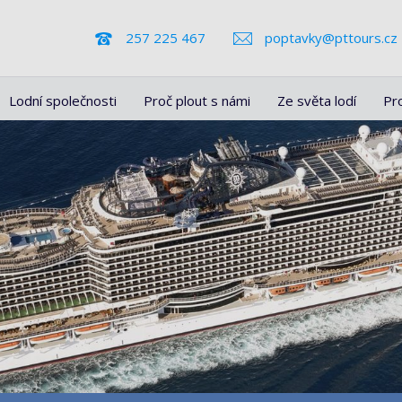
257 225 467
poptavky@pttours.cz
Lodní společnosti
Proč plout s námi
Ze světa lodí
Pr