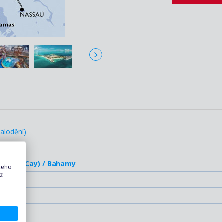
alodění)
amy
(Ocean Cay) / Bahamy
ašeho
 z
ylodění)