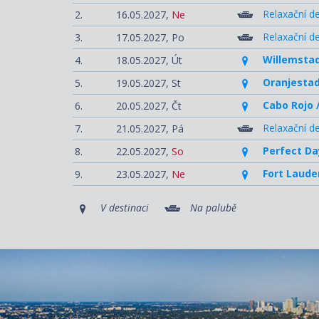
Relaxační d
2.
16.05.2027,
Ne
Relaxační d
3.
17.05.2027,
Po
Willemstad
4.
18.05.2027,
Út
Oranjestad
5.
19.05.2027,
St
Cabo Rojo 
6.
20.05.2027,
Čt
Relaxační d
7.
21.05.2027,
Pá
Perfect Da
8.
22.05.2027,
So
Fort Laude
9.
23.05.2027,
Ne
V destinaci
Na palubě