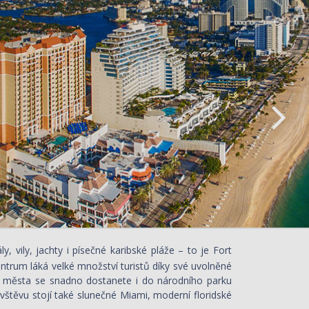
, vily, jachty i písečné karibské pláže – to je Fort
ntrum láká velké množství turistů díky své uvolněné
. Z města se snadno dostanete i do národního parku
vštěvu stojí také slunečné Miami, moderní floridské