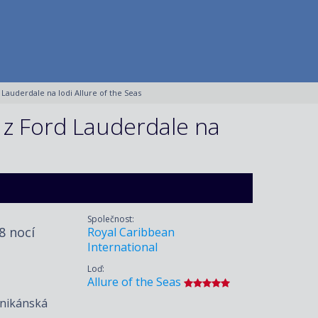
Lauderdale na lodi Allure of the Seas
 z Ford Lauderdale na
Společnost:
 8 nocí
Royal Caribbean
International
Loď:
Allure of the Seas
inikánská