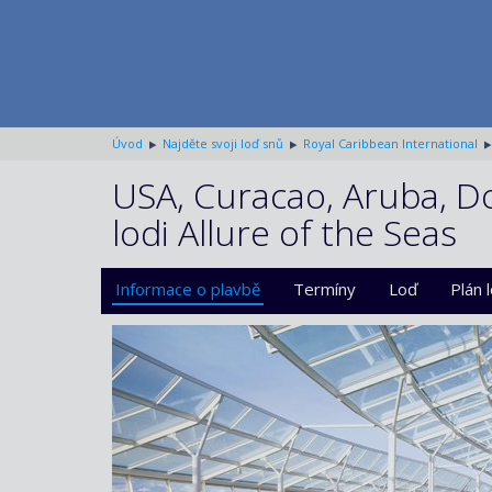
Úvod
Najděte svoji loď snů
Royal Caribbean International
USA, Curacao, Aruba, D
lodi Allure of the Seas
Informace o plavbě
Termíny
Loď
Plán 