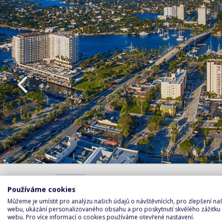
Fo
Používáme cookies
PROGRAM DEN PO DNI
Lauderd
atmosfé
Můžeme je umístit pro analýzu našich údajů o návštěvnících, pro zlepšení n
1. den
webu, ukázání personalizovaného obsahu a pro poskytnutí skvělého zážitku
Evergla
webu. Pro více informací o cookies používáme otevřené nastavení.