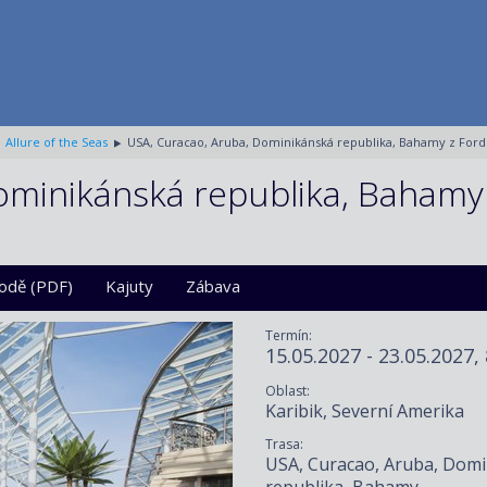
Allure of the Seas
USA, Curacao, Aruba, Dominikánská republika, Bahamy z Ford 
ominikánská republika, Bahamy
lodě (PDF)
Kajuty
Zábava
Termín:
15.05.2027 - 23.05.2027,
Oblast:
Karibik, Severní Amerika
Trasa:
USA, Curacao, Aruba, Dom
republika, Bahamy