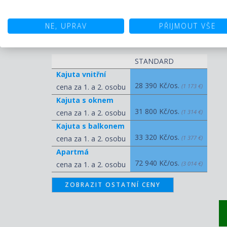
multikul
NE, UPRAV
PŘIJMOUT VŠE
Ceny pro termín 15.05.2027 - 23
STANDARD
Kajuta vnitřní
28 390 Kč/os.
cena za 1. a 2. osobu
(1 173 €)
Kajuta s oknem
31 800 Kč/os.
cena za 1. a 2. osobu
(1 314 €)
Kajuta s balkonem
33 320 Kč/os.
cena za 1. a 2. osobu
(1 377 €)
Apartmá
72 940 Kč/os.
cena za 1. a 2. osobu
(3 014 €)
ZOBRAZIT OSTATNÍ CENY