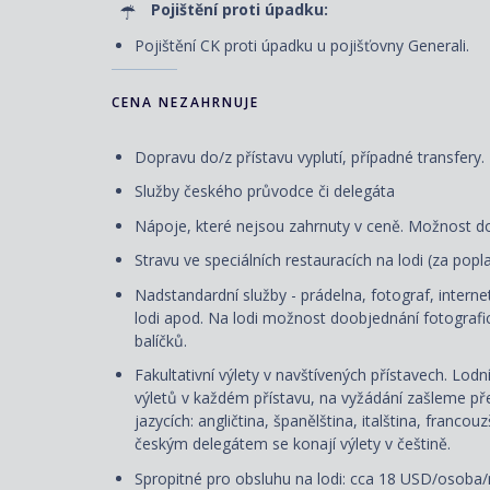
Pojištění proti úpadku:
Pojištění CK proti úpadku u pojišťovny Generali.
CENA NEZAHRNUJE
Dopravu do/z přístavu vyplutí, případné transfery.
Služby českého průvodce či delegáta
Nápoje, které nejsou zahrnuty v ceně. Možnost d
Stravu ve speciálních restauracích na lodi (za pop
Nadstandardní služby - prádelna, fotograf, internet
lodi apod. Na lodi možnost doobjednání fotografic
balíčků.
Fakultativní výlety v navštívených přístavech. Lod
výletů v každém přístavu, na vyžádání zašleme přeh
jazycích: angličtina, španělština, italština, franco
českým delegátem se konají výlety v češtině.
Spropitné pro obsluhu na lodi: cca 18 USD/osoba/