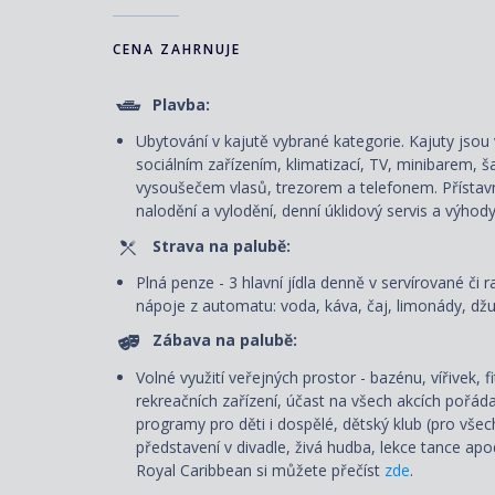
CENA ZAHRNUJE
Plavba:
Ubytování v kajutě vybrané kategorie. Kajuty js
sociálním zařízením, klimatizací, TV, minibarem, š
vysoušečem vlasů, trezorem a telefonem. P
řístav
nalodění a vylodění, denní úklidový servis
a výhody
Strava na palubě:
Plná penze - 3 hlavní jídla denně v servírované či r
nápoje z automatu: voda, káva, čaj, limonády, džus
Zábava na palubě:
Volné využití veřejných prostor - bazénu, vířivek, 
rekreačních zařízení, účast na všech akcích pořád
programy pro děti i dospělé, dětský klub (pro všec
představení v divadle, živá hudba, lekce tance ap
Royal Caribbean si můžete přečíst
zde
.