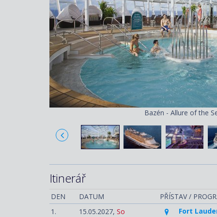
Bazén - Allure of the S
Itinerář
DEN
DATUM
PŘÍSTAV / PROG
Fort Laude
1.
15.05.2027,
So