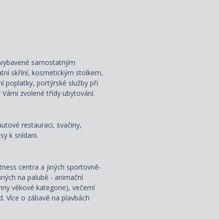
ou vybavené samostatným
atní skříní, kosmetickým stolkem,
ní poplatky, portýrské služby při
 Vámi zvolené třídy ubytování.
autové restauraci, svačiny,
y k snídani.
fitness centra a jiných sportovně-
aných na palubě - animační
hny věkové kategorie), večerní
od. Více o zábavě na plavbách