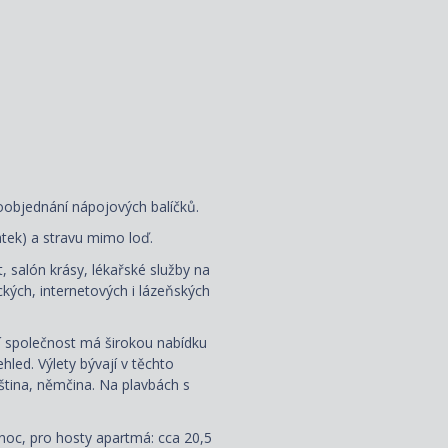
oobjednání nápojových balíčků.
latek) a stravu mimo loď.
, salón krásy, lékařské služby na
kých, internetových i lázeňských
ní společnost má širokou nabídku
led. Výlety bývají v těchto
uzština, němčina. Na plavbách s
noc, pro hosty apartmá: cca 20,5