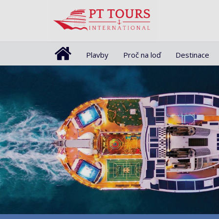
Plavby
Proč na loď
Destinace