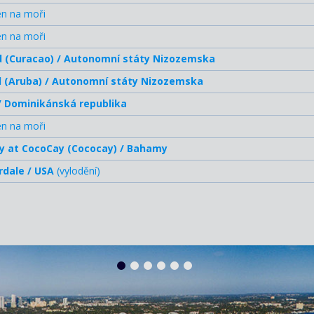
en na moři
en na moři
 (Curacao) / Autonomní státy Nizozemska
 (Aruba) / Autonomní státy Nizozemska
/ Dominikánská republika
en na moři
y at CocoCay (Cococay) / Bahamy
rdale / USA
(vylodění)