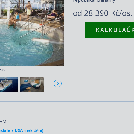
od
28 390 Kč/os
KALKULAČK
eas
A
RAM
rdale / USA
(nalodění)