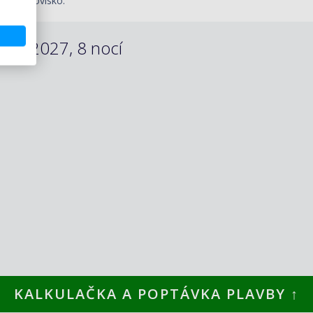
turní letovisko.
.05.2027, 8 nocí
KALKULAČKA A POPTÁVKA PLAVBY ↑