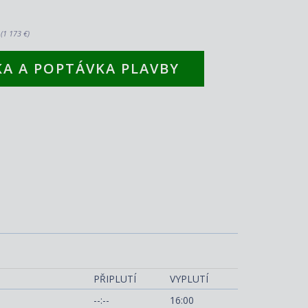
.
(1 173 €)
A A POPTÁVKA PLAVBY
llure of the Seas
PŘIPLUTÍ
VYPLUTÍ
--:--
16:00