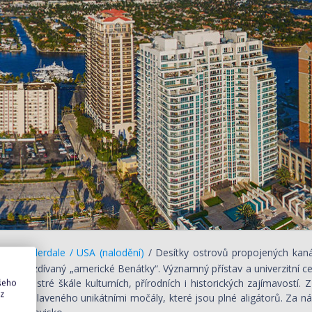
rt Lauderdale / USA (nalodění)
/ Desítky ostrovů propojených kanály
ale přezdívaný „americké Benátky“. Významný přístav a univerzitní ce
ře a pestré škále kulturních, přírodních i historických zajímavostí
ašeho
 z
des proslaveného unikátními močály, které jsou plné aligátorů. Za ná