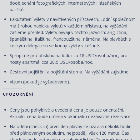
doobjednání fotografických, internetových i lázeňských
balíčků.
Fakultativní výlety v navštívených přístavech. Lodní společnost
má širokou nabídku výletů v každém přístavu, na vyžádání
zašleme přehled. Výlety bývají v těchto jazycích: angličtina,
španělština, italština, francouzština, němčina. Na plavbách s
českým delegátem se konají výlety v češtině.
Spropitné pro obsluhu na lodi: cca 18 USD/osoba/noc, pro
hosty apartmá: cca 20,5 USD/osoba/noc.
Cestovní pojištění a pojištění storna. Na vyžádání zajistíme.
Vízum (pokud je vyžadováno).
UPOZORNĚNÍ
Ceny jsou pohyblivé a uvedená cena je pouze orientační.
Aktuální cena bude určena v okamžiku nezávazné rezervace.
Nalodění (check-in) první den plavby se uzavírá několik hodin
před plánovaným odplutím, nejpozději však 120 minut. Čas
check-in bude upřesněn s palubními lístky. Doporučujeme se