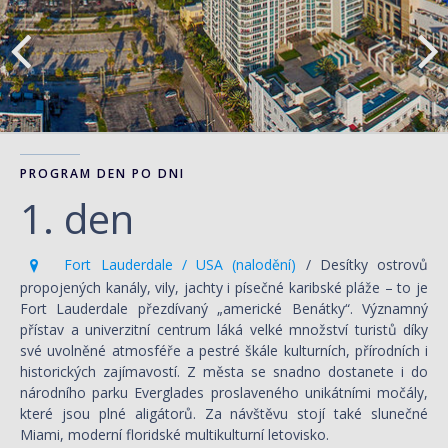
PROGRAM DEN PO DNI
1. den
Fort Lauderdale / USA (nalodění)
/ Desítky ostrovů
propojených kanály, vily, jachty i písečné karibské pláže – to je
Fort Lauderdale přezdívaný „americké Benátky“. Významný
přístav a univerzitní centrum láká velké množství turistů díky
své uvolněné atmosféře a pestré škále kulturních, přírodních i
historických zajímavostí. Z města se snadno dostanete i do
národního parku Everglades proslaveného unikátními močály,
které jsou plné aligátorů. Za návštěvu stojí také slunečné
Miami, moderní floridské multikulturní letovisko.