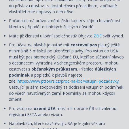
do přístavu dostavit s dostatečným předstihem, v případě
vlastní letecké dopravy o den dříve.
Pořadatel má právo změnit číslo kajuty v zájmu bezpečnosti
klienta v případě technických či jiných důvodů.
Máte již členství u lodní společnosti? Objevte
ZDE
svět výhod.
Pro účast na plavbě je nutné mít
cestovní pas
platný ještě
minimálně 6 měsíců po ukončení plavby. Pro vstup do USA
musí být pas biometrický. Občané EU, kteří se zúčastní plaveb
s destinacemi výhradně v Schengenském prostoru, mohou
cestovat i s
občanským průkazem
. Přehled
důležitých
podmínek
a poplatků k plavbě najdete
zde:
https://www.pttours.cz/proc-na-lod/vstupni-pozadavky
.
Cestující je sám zodpovědný za dodržení vstupních podmínek
do všech navštívených zemí. Podmínky se mohou kdykoli
změnit.
Pro vstup na
území USA
musí mít občané ČR schválenou
registraci ESTA anebo vízum.
Na plavbách, které navštěvují USA je legální věk pro