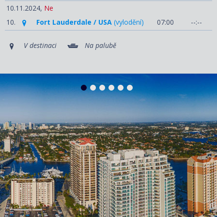
10.11.2024,
Ne
10.
Fort Lauderdale / USA
(vylodění)
07:00
--:--
V destinaci
Na palubě