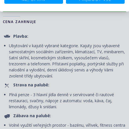
PLAVBY ↑
CENA ZAHRNUJE
Plavba:
Ubytování v kajutě vybrané kategorie. Kajuty jsou vybavené
samostatným sociálním zařízením, klimatizací, TV, minibarem,
šatní skříní, kosmetickým stolkem, vysoušečem vlasů,
trezorem a telefonem. P
řístavní poplatky, portýrské služby při
nalodění a vylodění, denní úklidový servis
a výhody Vámi
zvolené třídy ubytování.
Strava na palubě:
Plná penze - 3 hlavní jídla denně v servírované či rautové
restauraci, svačiny, nápoje z automatu: voda, káva, čaj,
limonády, džusy k snídani.
Zábava na palubě:
Volné využití veřejných prostor - bazénu, vířivek, fitness centra