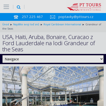
257 225 467
poptavky@pttours.cz
Úvod
Najděte svoji loď snů
Royal Caribbean International
Grandeur of
the Seas
USA, Haiti, Aruba, Bonaire, Curacao z
Ford Lauderdale na lodi Grandeur of
the Seas