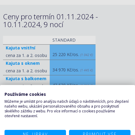
Ceny pro termín 01.11.2024 -
10.11.2024, 9 nocí
STANDARD
Kajuta vnitřní
25 220 Kč/os.
cena za 1. a 2. osobu
(1 042 €)
Kajuta s oknem
34 970 Kč/os.
cena za 1. a 2. osobu
(1 445 €)
Kajuta s balkonem
42 620 Kč/os.
cena za 1. a 2. osobu
(1 761 €)
Apartmá
Používáme cookies
67 320 Kč/os.
cena za 1. a 2. osobu
(2 782 €)
Můžeme je umístit pro analýzu našich údajů o návštěvnících, pro zlepšení
našeho webu, ukázání personalizovaného obsahu a pro poskytnutí
skvělého zážitku z webu. Pro více informací o cookies používáme
ZOBRAZIT OSTATNÍ CENY
otevřené nastavení.
KALKULAČKA A POPTÁVKA
NE, UPRAV
PŘIJMOUT VŠE