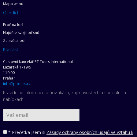
Mapa webu
O lodích
Proč na loď
Najděte svoji loď snů
Ze světa lodí
Kontakt
Cestovní kancelář PT Tours International
Lazarská 1719/5
110 00
Praha 1
info@pttours.cz
Pravidelné informace o novinkách, zajímavostech a speciálních
nabídkách.
* Přečetl/a jsem si
Zásady ochrany osobních údajů ve vztahu k