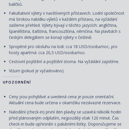
balíčků.
Fakultativní výlety v navštívených přístavech. Lodní společnost
má širokou nabídku výletů v každém přístavu, na vyžádání
zašleme přehled. Výlety bývají v těchto jazycích: angličtina,
španělština, italština, francouzština, němčina. Na plavbách s
českým delegátem se konají výlety v češtině.
Spropitné pro obsluhu na lodi: cca 18 USD/osoba/noc, pro
hosty apartmá: cca 20,5 USD/osoba/noc.
Cestovní pojištění a pojištění storna. Na vyžádání zajistíme.
Vízum (pokud je vyžadováno).
UPOZORNĚNÍ
Ceny jsou pohyblivé a uvedená cena je pouze orientační.
Aktuální cena bude určena v okamžiku nezávazné rezervace.
Nalodění (check-in) první den plavby se uzavírá několik hodin
před plánovaným odplutím, nejpozději však 120 minut. Čas
check-in bude upřesněn s palubními lístky. Doporučujeme se