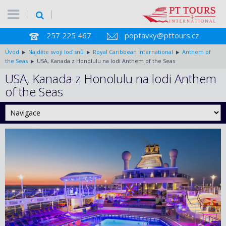
257 225 467
poptavky@pttours.cz
Úvod
Najděte svoji loď snů
Royal Caribbean International
Anthem of
the Seas
USA, Kanada z Honolulu na lodi Anthem of the Seas
USA, Kanada z Honolulu na lodi Anthem
of the Seas