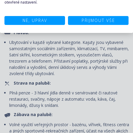
otevřené nastavení.
CENA ZAHRNUJE
NE, UPRAV
PŘIJMOUT VŠE
Plavba:
Ubytování v kajutě vybrané kategorie. Kajuty jsou vybavené
samostatným sociálním zařízením, klimatizací, TV, minibarem,
šatní skříní, kosmetickým stolkem, vysoušečem vlasů,
trezorem a telefonem. P
řístavní poplatky, portýrské služby při
nalodění a vylodění, denní úklidový servis
a výhody Vámi
zvolené třídy ubytování.
Strava na palubě:
Plná penze - 3 hlavní jídla denně v servírované či rautové
restauraci, svačiny, nápoje z automatu: voda, káva, čaj,
limonády, džusy k snídani.
Zábava na palubě:
Volné využití veřejných prostor - bazénu, vířivek, fitness centra
a jiných sportovně-rekreačních zařízení, účast na všech akcích