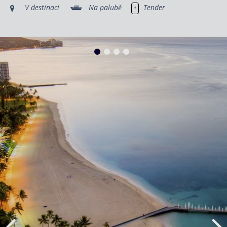
V destinaci
Na palubě
Tender
1