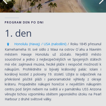
PROGRAM DEN PO DNI
1. den
Honolulu (Havaj) / USA (nalodění)
/ Roku 1845 přesunul
Kamehameha III. své sídlo z Maui na ostrov O´ahu a hlavním
městem Havaje Honolulu už zůstalo. Největší město
souostroví a jedno z nejbezpečnějších ve Spojených státech
má vše: zajímavá muzea, hezké pláže i nespočet možností k
nákupům. Prohlédněte si bývalý královský palác Iolani i
korálový kostel z poloviny 19. století. Užijte si odpočinek na
překrásné písčité pláži i panoramatické výhledy z okraje
kráteru. Propadněte nákupní horečce v největším nákupním
centru pod širým nebem na světě a v památníku USS Arizona
věnujte tichou vzpomínku obětem japonského útoku na Pearl
Harbour z druhé světové války.