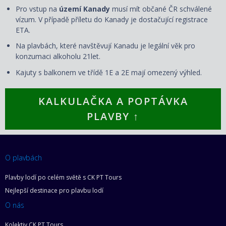
Pro vstup na
území Kanady
musí mít občané ČR schválené
vízum. V případě příletu do Kanady je dostačující registrace
ETA.
Na plavbách, které navštěvují Kanadu je legální věk pro
konzumaci alkoholu 21let.
Kajuty s balkonem ve třídě 1E a 2E mají omezený výhled.
KALKULAČKA A POPTÁVKA
PLAVBY ↑
O plavbách
Plavby lodí po celém světě s CK PT Tours
Nejlepší destinace pro plavbu lodí
O nás
Kolektiv CK PT Tours