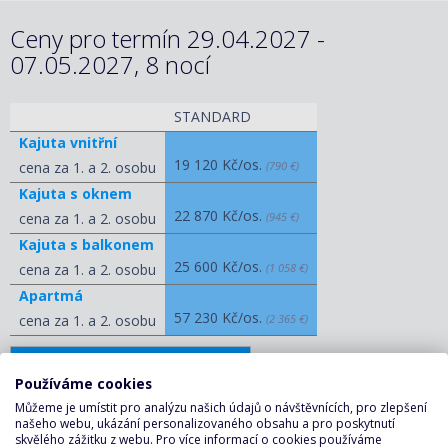
Ceny pro termín 29.04.2027 -
07.05.2027, 8 nocí
STANDARD
Kajuta vnitřní
19 120 Kč/os.
cena za 1. a 2. osobu
(790 €)
Kajuta s oknem
22 870 Kč/os.
cena za 1. a 2. osobu
(945 €)
Kajuta s balkonem
25 600 Kč/os.
cena za 1. a 2. osobu
(1 058 €)
Apartmá
57 230 Kč/os.
cena za 1. a 2. osobu
(2 365 €)
ZOBRAZIT OSTATNÍ CENY
Používáme cookies
Můžeme je umístit pro analýzu našich údajů o návštěvnících, pro zlepšení
KALKULAČKA A POPTÁVKA
našeho webu, ukázání personalizovaného obsahu a pro poskytnutí
skvělého zážitku z webu. Pro více informací o cookies používáme
PLAVBY ↑