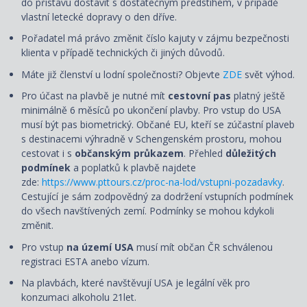
do přístavu dostavit s dostatečným předstihem, v případě
vlastní letecké dopravy o den dříve.
Pořadatel má právo změnit číslo kajuty v zájmu bezpečnosti
klienta v případě technických či jiných důvodů.
Máte již členství u lodní společnosti? Objevte
ZDE
svět výhod.
Pro účast na plavbě je nutné mít
cestovní pas
platný ještě
minimálně 6 měsíců po ukončení plavby. Pro vstup do USA
musí být pas biometrický. Občané EU, kteří se zúčastní plaveb
s destinacemi výhradně v Schengenském prostoru, mohou
cestovat i s
občanským průkazem
. Přehled
důležitých
podmínek
a poplatků k plavbě najdete
zde:
https://www.pttours.cz/proc-na-lod/vstupni-pozadavky
.
Cestující je sám zodpovědný za dodržení vstupních podmínek
do všech navštívených zemí. Podmínky se mohou kdykoli
změnit.
Pro vstup
na území USA
musí mít občan ČR schválenou
registraci ESTA anebo vízum.
Na plavbách, které navštěvují USA je legální věk pro
konzumaci alkoholu 21let.