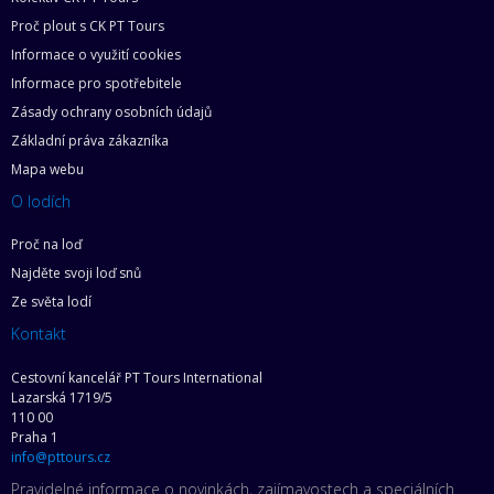
Proč plout s CK PT Tours
Informace o využití cookies
Informace pro spotřebitele
Zásady ochrany osobních údajů
Základní práva zákazníka
Mapa webu
O lodích
Proč na loď
Najděte svoji loď snů
Ze světa lodí
Kontakt
Cestovní kancelář PT Tours International
Lazarská 1719/5
110 00
Praha 1
info@pttours.cz
Pravidelné informace o novinkách, zajímavostech a speciálních