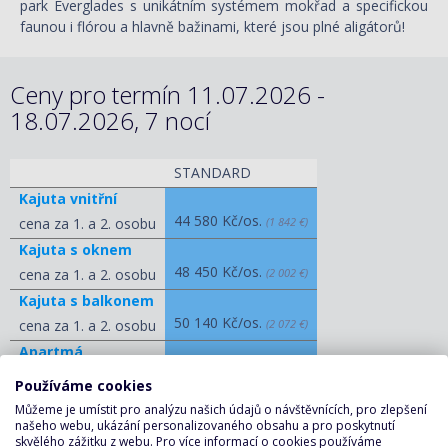
park Everglades s unikátním systémem mokřad a specifickou
faunou i flórou a hlavně bažinami, které jsou plné aligátorů!
Ceny pro termín 11.07.2026 -
18.07.2026, 7 nocí
STANDARD
Kajuta vnitřní
44 580 Kč/os.
cena za 1. a 2. osobu
(1 842 €)
Kajuta s oknem
48 450 Kč/os.
cena za 1. a 2. osobu
(2 002 €)
Kajuta s balkonem
50 140 Kč/os.
cena za 1. a 2. osobu
(2 072 €)
Apartmá
88 670 Kč/os.
cena za 1. a 2. osobu
(3 664 €)
Používáme cookies
Můžeme je umístit pro analýzu našich údajů o návštěvnících, pro zlepšení
ZOBRAZIT OSTATNÍ CENY
našeho webu, ukázání personalizovaného obsahu a pro poskytnutí
skvělého zážitku z webu. Pro více informací o cookies používáme