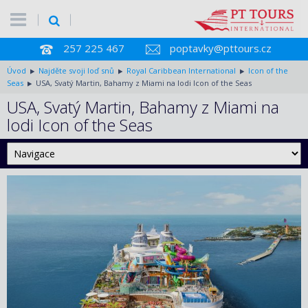
257 225 467
poptavky@pttours.cz
Úvod
Najděte svoji loď snů
Royal Caribbean International
Icon of the
Seas
USA, Svatý Martin, Bahamy z Miami na lodi Icon of the Seas
USA, Svatý Martin, Bahamy z Miami na
lodi Icon of the Seas