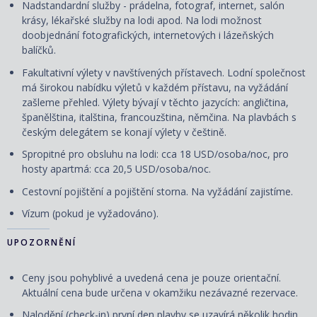
Nadstandardní služby - prádelna, fotograf, internet, salón
krásy, lékařské služby na lodi apod. Na lodi možnost
doobjednání fotografických, internetových i lázeňských
balíčků.
Fakultativní výlety v navštívených přístavech. Lodní společnost
má širokou nabídku výletů v každém přístavu, na vyžádání
zašleme přehled. Výlety bývají v těchto jazycích: angličtina,
španělština, italština, francouzština, němčina. Na plavbách s
českým delegátem se konají výlety v češtině.
Spropitné pro obsluhu na lodi: cca 18 USD/osoba/noc, pro
hosty apartmá: cca 20,5 USD/osoba/noc.
Cestovní pojištění a pojištění storna. Na vyžádání zajistíme.
Vízum (pokud je vyžadováno).
UPOZORNĚNÍ
Ceny jsou pohyblivé a uvedená cena je pouze orientační.
Aktuální cena bude určena v okamžiku nezávazné rezervace.
Nalodění (check-in) první den plavby se uzavírá několik hodin