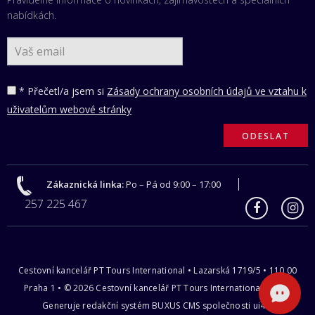
nabídkách.
* Přečetl/a jsem si
Zásady ochrany osobních údajů ve vztahu k
uživatelům webové stránky
Zákaznická linka:
Po – Pá od 9:00 – 17:00
257 225 467
Cestovní kancelář PT Tours International • Lazarská 1719/5 • 110 00
Praha 1 • © 2026 Cestovní kancelář PT Tours International s.r.o |
Generuje redakční systém
BUXUS CMS
společnosti
ui42
.