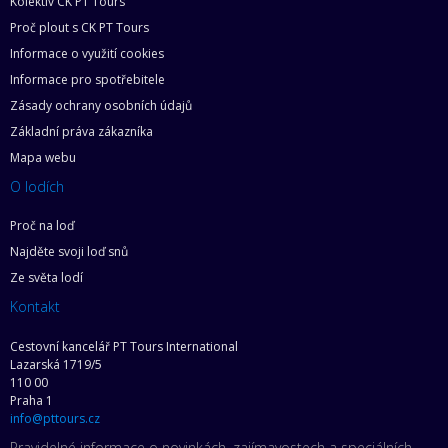
Kolektiv CK PT Tours
Proč plout s CK PT Tours
Informace o využití cookies
Informace pro spotřebitele
Zásady ochrany osobních údajů
Základní práva zákazníka
Mapa webu
O lodích
Proč na loď
Najděte svoji loď snů
Ze světa lodí
Kontakt
Cestovní kancelář PT Tours International
Lazarská 1719/5
110 00
Praha 1
info@pttours.cz
Pravidelné informace o novinkách, zajímavostech a speciálních