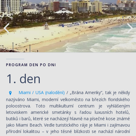
PROGRAM DEN PO DNI
1. den
Miami / USA (nalodění)
/ „Brána Ameriky“, tak je někdy
nazýváno Miami, moderní velkoměsto na březích floridského
poloostrova. Toto multikulturní centrum je vyhlášeným
letoviskem americké smetánky s řadou luxusních hotelů,
butiků i barů, které se nacházejí hlavně na písečné kose známé
jako Miami Beach. Vedle turistického ráje je Miami i zajímavou
přírodní lokalitou – v jeho těsné blízkosti se nachází národní