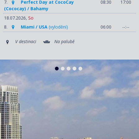
7.
Perfect Day at CocoCay
08:30
17:00
(Cococay) / Bahamy
18.07.2026,
So
8.
Miami / USA
(vylodění)
06:00
--:--
V destinaci
Na palubě