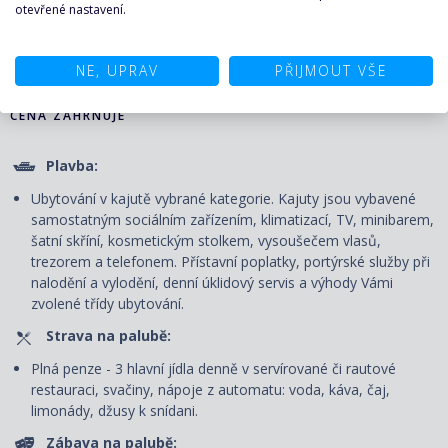
otevřené nastavení.
KALKULAČKA A POPTÁVKA
PLAVBY ↑
NE, UPRAV
PŘIJMOUT VŠE
CENA ZAHRNUJE
Plavba:
Ubytování v kajutě vybrané kategorie. Kajuty jsou vybavené
samostatným sociálním zařízením, klimatizací, TV, minibarem,
šatní skříní, kosmetickým stolkem, vysoušečem vlasů,
trezorem a telefonem. P
řístavní poplatky, portýrské služby při
nalodění a vylodění, denní úklidový servis
a výhody Vámi
zvolené třídy ubytování.
Strava na palubě:
Plná penze - 3 hlavní jídla denně v servírované či rautové
restauraci, svačiny, nápoje z automatu: voda, káva, čaj,
limonády, džusy k snídani.
Zábava na palubě: