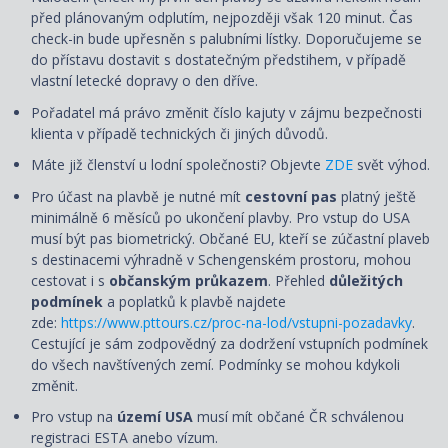
před plánovaným odplutím, nejpozději však 120 minut. Čas
check-in bude upřesněn s palubními lístky. Doporučujeme se
do přístavu dostavit s dostatečným předstihem, v případě
vlastní letecké dopravy o den dříve.
Pořadatel má právo změnit číslo kajuty v zájmu bezpečnosti
klienta v případě technických či jiných důvodů.
Máte již členství u lodní společnosti? Objevte
ZDE
svět výhod.
Pro účast na plavbě je nutné mít
cestovní pas
platný ještě
minimálně 6 měsíců po ukončení plavby. Pro vstup do USA
musí být pas biometrický. Občané EU, kteří se zúčastní plaveb
s destinacemi výhradně v Schengenském prostoru, mohou
cestovat i s
občanským průkazem
. Přehled
důležitých
podmínek
a poplatků k plavbě najdete
zde:
https://www.pttours.cz/proc-na-lod/vstupni-pozadavky
.
Cestující je sám zodpovědný za dodržení vstupních podmínek
do všech navštívených zemí. Podmínky se mohou kdykoli
změnit.
Pro vstup na
území USA
musí mít občané ČR schválenou
registraci ESTA anebo vízum.