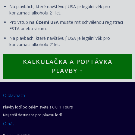
Na plavbách, které navštěvují USA je legální věk pro
konzumaci alkoholu 21 let.
Pro vstup
na území USA
musíte mít schválenou registraci
ESTA anebo vízum.
Na plavbách, které navštěvují USA je legální věk pro
konzumaci alkoholu 21let.
KALKULAČKA A POPTÁVKA
PLAVBY ↑
O plavbách
Plavby lodí po celém světě s CK PT Tours
Nejlepší destinace pro plavbu lodí
O nás