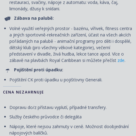
restauraci, svačiny, nápoje z automatu: voda, káva, čaj,
limonády, džusy k snídani.
Zábava na palubě:
Volné využití veřejných prostor - bazénu, vířivek, fitness centra
a jiných sportovně-rekreačních zařízení, účast na všech akcích
pořádaných na palubě - animační programy pro děti i dospělé,
dětský klub (pro všechny věkové kategorie), večerní
představení v divadle, živá hudba, lekce tance apod. Více o
zábavě na plavbách Royal Caribbean si můžete přečíst
zde
.
Pojištění proti úpadku:
Pojištění CK proti úpadku u pojišťovny Generali.
CENA NEZAHRNUJE
Dopravu do/z přístavu vyplutí, případné transfery.
Služby českého průvodce či delegáta
Nápoje, které nejsou zahrnuty v ceně. Možnost doobjednání
nápojových balíčků.