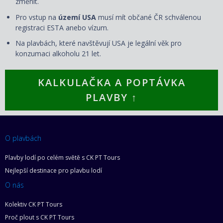
změnit.
Pro vstup na
území USA
musí mít občané ČR schválenou
registraci ESTA anebo vízum.
Na plavbách, které navštěvují USA je legální věk pro
konzumaci alkoholu 21 let.
KALKULAČKA A POPTÁVKA
PLAVBY ↑
O plavbách
Plavby lodí po celém světě s CK PT Tours
Nejlepší destinace pro plavbu lodí
O nás
Kolektiv CK PT Tours
Proč plout s CK PT Tours