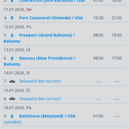
3.
Charleston (Jižní Karolína) / USA
07:00
16:00
11.01.2026,
Ne
4.
Port Canaveral (Orlando) / USA
10:30
21:00
12.01.2026,
Po
5.
Freeport (Grand Bahama) /
08:00
16:00
Bahamy
13.01.2026,
Út
6.
Nassau (New Providence) /
08:00
17:00
Bahamy
14.01.2026,
St
7.
Relaxační den na moři
--:--
--:--
15.01.2026,
Čt
8.
Relaxační den na moři
--:--
--:--
16.01.2026,
Pá
9.
Baltimore (Maryland) / USA
07:00
--:--
(vylodění)