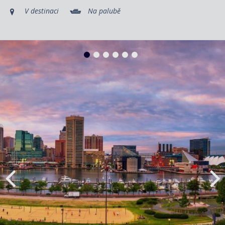
V destinaci
Na palubě