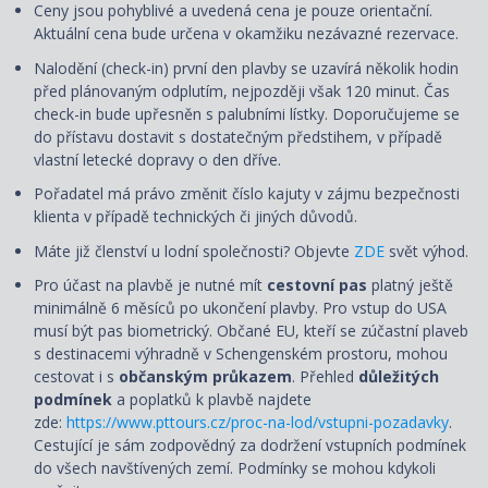
Ceny jsou pohyblivé a uvedená cena je pouze orientační.
Aktuální cena bude určena v okamžiku nezávazné rezervace.
Nalodění (check-in) první den plavby se uzavírá několik hodin
před plánovaným odplutím, nejpozději však 120 minut. Čas
check-in bude upřesněn s palubními lístky. Doporučujeme se
do přístavu dostavit s dostatečným předstihem, v případě
vlastní letecké dopravy o den dříve.
Pořadatel má právo změnit číslo kajuty v zájmu bezpečnosti
klienta v případě technických či jiných důvodů.
Máte již členství u lodní společnosti? Objevte
ZDE
svět výhod.
Pro účast na plavbě je nutné mít
cestovní pas
platný ještě
minimálně 6 měsíců po ukončení plavby. Pro vstup do USA
musí být pas biometrický. Občané EU, kteří se zúčastní plaveb
s destinacemi výhradně v Schengenském prostoru, mohou
cestovat i s
občanským průkazem
. Přehled
důležitých
podmínek
a poplatků k plavbě najdete
zde:
https://www.pttours.cz/proc-na-lod/vstupni-pozadavky
.
Cestující je sám zodpovědný za dodržení vstupních podmínek
do všech navštívených zemí. Podmínky se mohou kdykoli