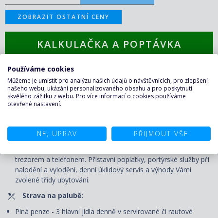
ZOBRAZIT OSTATNÍ CENY
KALKULAČKA A POPTÁVKA
PLAVBY ↑
Používáme cookies
Můžeme je umístit pro analýzu našich údajů o návštěvnících, pro zlepšení
CENA ZAHRNUJE
našeho webu, ukázání personalizovaného obsahu a pro poskytnutí
skvělého zážitku z webu. Pro více informací o cookies používáme
otevřené nastavení.
Plavba:
Ubytování v kajutě vybrané kategorie. Kajuty jsou vybavené
NE, UPRAV
PŘIJMOUT VŠE
samostatným sociálním zařízením, klimatizací, TV, minibarem,
šatní skříní, kosmetickým stolkem, vysoušečem vlasů,
trezorem a telefonem. P
řístavní poplatky, portýrské služby při
nalodění a vylodění, denní úklidový servis
a výhody Vámi
zvolené třídy ubytování.
Strava na palubě:
Plná penze - 3 hlavní jídla denně v servírované či rautové