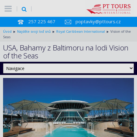
257 225 467
poptavky@pttours.cz
Úvod
Najděte svoji loď snů
Royal Caribbean International
Vision of the
Seas
USA, Bahamy z Baltimoru na lodi Vision
of the Seas