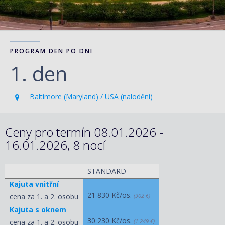
PROGRAM DEN PO DNI
1. den
Baltimore (Maryland) / USA (nalodění)
Ceny pro termín 08.01.2026 -
16.01.2026, 8 nocí
STANDARD
Kajuta vnitřní
21 830 Kč/os.
cena za 1. a 2. osobu
(902 €)
Kajuta s oknem
30 230 Kč/os.
cena za 1. a 2. osobu
(1 249 €)