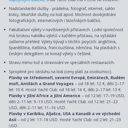
Nadstandardní služby - prádelna, fotograf, internet, salón
krásy, lékařské služby na lodi apod. Možnost doobjednání
fotografických, internetových i lázeňských balíčků.
Fakultativní výlety v navštívených přístavech. Lodní společnost
má širokou nabídku výletů v každém přístavu, na vyžádání
zašleme přehled. Výlety bývají v těchto jazycích: angličtina,
španělština, italština, francouzština, němčina. Na plavbách s
českým delegátem se konají výlety v češtině.
Stravu mimo loď a stravování ve speciálních restauracích.
Spropitné pro obsluhu na lodi (ceny platí za osobu/noc):
Plavby ve Středomoří, severní Evropě, Emirátech, Rudém
moři, Antilách a Grand Voyages
– od 18 let: 12 €, děti 2–17
let: 10 €. Hosté Yacht Club: od 18 let: 16 €, děti 2–17 let: 13 €.
Plavby v Jižní Africe a Jižní Americe
– od 12 let: 17–19 USD,
děti 2–11 let: 9–13 USD. Hosté Yacht Club: od 12 let: 21–23
USD, děti 2–11 let: 11–16 USD.
Plavby v Karibiku, Aljašce, USA a Kanadě a ve východní
Asii
– od 2 let: 17–18 USD. Hosté Yacht Club: od 2 let: 21–23
USD.