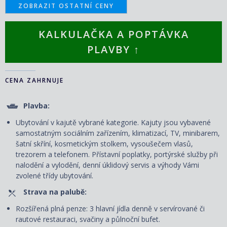
ZOBRAZIT OSTATNÍ CENY
KALKULAČKA A POPTÁVKA
PLAVBY ↑
CENA ZAHRNUJE
Plavba:
Ubytování v kajutě vybrané kategorie. Kajuty jsou vybavené
samostatným sociálním zařízením, klimatizací, TV, minibarem,
šatní skříní, kosmetickým stolkem, vysoušečem vlasů,
trezorem a telefonem. P
řístavní poplatky, portýrské služby při
nalodění a vylodění, denní úklidový servis
a výhody Vámi
zvolené třídy ubytování.
Strava na palubě:
Rozšířená plná penze: 3 hlavní jídla denně v servírované či
rautové restauraci, svačiny a půlnoční bufet.