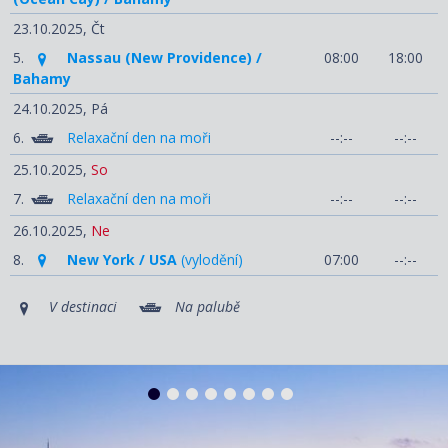
23.10.2025,
Čt
5.
Nassau (New Providence) /
08:00
18:00
Bahamy
24.10.2025,
Pá
6.
Relaxační den na moři
--:--
--:--
25.10.2025,
So
7.
Relaxační den na moři
--:--
--:--
26.10.2025,
Ne
8.
New York / USA
(vylodění)
07:00
--:--
V destinaci
Na palubě