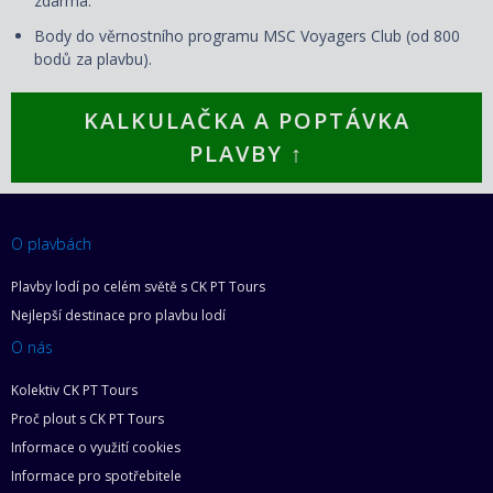
zdarma.
Body do věrnostního programu MSC Voyagers Club (od 800
bodů za plavbu).
KALKULAČKA A POPTÁVKA
PLAVBY ↑
O plavbách
Plavby lodí po celém světě s CK PT Tours
Nejlepší destinace pro plavbu lodí
O nás
Kolektiv CK PT Tours
Proč plout s CK PT Tours
Informace o využití cookies
Informace pro spotřebitele