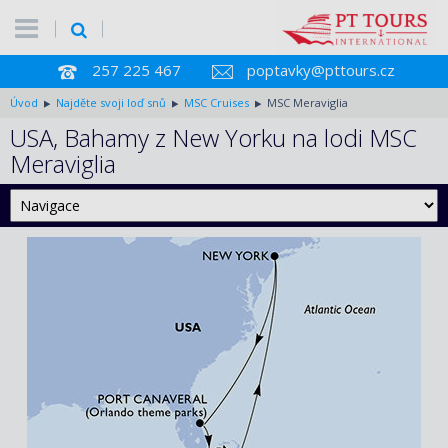
257 225 467
poptavky@pttours.cz
Úvod
Najděte svoji loď snů
MSC Cruises
MSC Meraviglia
USA, Bahamy z New Yorku na lodi MSC
Meraviglia