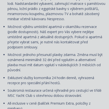
lodi. Nadstandardní vybavení, zahrnující matrace s paměťovou
pěnou, ložní prádlo z egyptské bavlny s výběrem polštářů,
mramorovou koupelnu, plazmovou TV a bohatě zásobený
minibar včetně kávovaru Nespresso.
Možnost výběru umístění apartmá v okamžiku rezervace
(podle dostupnosti). Náš expert pro Vás vybere nejlépe
umístěné apartmá z aktuálně dostupných. Pokud si apartmá
přejete vybrat sami, je nutné nás kontaktovat před
podpisem smlouvy.
Možnost jednoho přesunutí plavby zdarma. Změna musí být
oznámená minimálně 32 dní před vyplutím a alternativní
plavba musí mít datum vyplutí v následujících 3 měsících od
původní.
Exkluzivní služby komorníka 24 hodin denně, vyhrazená
recepce pro speciální přání hostů.
Soukromá restaurace určená výhradně pro cestující ve třídě
MSC Yacht Club s otevřenou dobou stravování.
All-inclusive v ceně (balíček Premium Extra, položky z
minibaru).