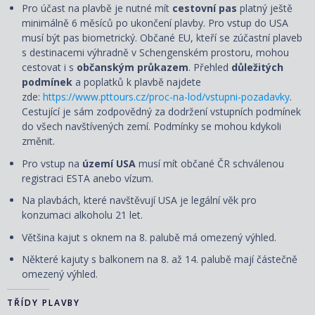
Pro účast na plavbě je nutné mít
cestovní pas
platný ještě
minimálně 6 měsíců po ukončení plavby. Pro vstup do USA
musí být pas biometrický. Občané EU, kteří se zúčastní plaveb
s destinacemi výhradně v Schengenském prostoru, mohou
cestovat i s
občanským průkazem
. Přehled
důležitých
podmínek
a poplatků k plavbě najdete
zde:
https://www.pttours.cz/proc-na-lod/vstupni-pozadavky
.
Cestující je sám zodpovědný za dodržení vstupních podmínek
do všech navštívených zemí. Podmínky se mohou kdykoli
změnit.
Pro vstup na
území USA
musí mít občané ČR schválenou
registraci ESTA anebo vízum.
Na plavbách, které navštěvují USA je legální věk pro
konzumaci alkoholu 21 let.
Většina kajut s oknem na 8. palubě má omezený výhled.
Některé kajuty s balkonem na 8. až 14. palubě mají částečně
omezený výhled.
TŘÍDY PLAVBY