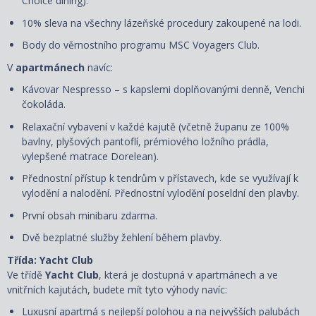
Choice dining).
10% sleva na všechny lázeňské procedury zakoupené na lodi.
Body do věrnostního programu MSC Voyagers Club.
V
apartmánech
navíc:
Kávovar Nespresso – s kapslemi doplňovanými denně, Venchi
čokoláda.
Relaxační vybavení v každé kajutě (včetně županu ze 100%
bavlny, plyšových pantoflí, prémiového ložního prádla,
vylepšené matrace Dorelean).
Přednostní přístup k tendrům v přístavech, kde se využívají k
vylodění a nalodění. Přednostní vylodění poseldní den plavby.
První obsah minibaru zdarma.
Dvě bezplatné služby žehlení během plavby.
Třída: Yacht Club
Ve třídě
Yacht Club
, která je dostupná v apartmánech a ve
vnitřních kajutách, budete mít tyto výhody navíc:
Luxusní apartmá s nejlepší polohou a na nejvyšších palubách