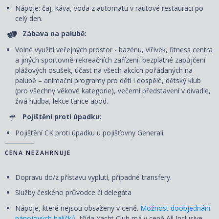
Nápoje: čaj, káva, voda z automatu v rautové restauraci po
celý den.
Zábava na palubě:
Volné využití veřejných prostor - bazénu, vířivek, fitness centra
a jiných sportovně-rekreačních zařízení, bezplatné zapůjčení
plážových osušek, účast na všech akcích pořádaných na
palubě – animační programy pro děti i dospělé, dětský klub
(pro všechny věkové kategorie), večerní představení v divadle,
živá hudba, lekce tance apod.
Pojištění proti úpadku:
Pojištění CK proti úpadku u pojišťovny Generali.
CENA NEZAHRNUJE
Dopravu do/z přístavu vyplutí, případné transfery.
Služby českého průvodce či delegáta
Nápoje, které nejsou obsaženy v ceně.
Možnost doobjednání
nápojových balíčků,
třída Yacht Club má v ceně All Inclusive.