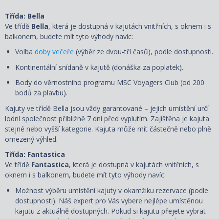
Třída: Bella
Ve třídě
Bella
, která je dostupná v kajutách vnitřních, s oknem i s
balkonem, budete mít tyto výhody navíc:
Volba
doby večeře
(výběr ze dvou-tří časů), podle dostupnosti.
Kontinentální snídaně v kajutě (donáška za poplatek).
Body do věrnostního programu MSC Voyagers Club (od 200
bodů za plavbu).
Kajuty ve třídě Bella jsou vždy garantované – jejich umístění určí
lodní společnost přibližně 7 dní před vyplutím. Zajištěna je kajuta
stejné nebo vyšší kategorie. Kajuta může mít částečně nebo plně
omezený výhled.
Třída: Fantastica
Ve třídě
Fantastica
, která je dostupná v kajutách vnitřních, s
oknem i s balkonem, budete mít tyto výhody navíc:
Možnost výběru umístění kajuty v okamžiku rezervace (podle
dostupnosti). Náš expert pro Vás vybere nejlépe umístěnou
kajutu z aktuálně dostupných. Pokud si kajutu přejete vybrat