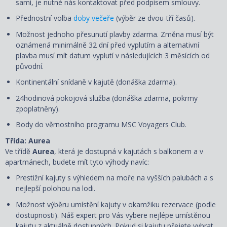
sami, je nutné nás kontaktovat před podpisem smlouvy.
Přednostní volba
doby večeře
(výběr ze dvou-tří časů).
Možnost jednoho přesunutí plavby zdarma. Změna musí být
oznámená minimálně 32 dní před vyplutím a alternativní
plavba musí mít datum vyplutí v následujících 3 měsících od
původní.
Kontinentální snídaně v kajutě (donáška zdarma).
24hodinová pokojová služba (donáška zdarma, pokrmy
zpoplatněny).
Body do věrnostního programu MSC Voyagers Club.
Třída: Aurea
Ve třídě
Aurea
, která je dostupná v kajutách s balkonem a v
apartmánech, budete mít tyto výhody navíc:
Prestižní kajuty s výhledem na moře na vyšších palubách a s
nejlepší polohou na lodi.
Možnost výběru umístění kajuty v okamžiku rezervace (podle
dostupnosti). Náš expert pro Vás vybere nejlépe umístěnou
kajutu z aktuálně dostupných. Pokud si kajutu přejete vybrat