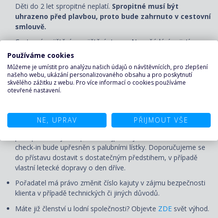
Děti do 2 let spropitné neplatí.
Spropitné musí být
uhrazeno před plavbou, proto bude zahrnuto v cestovní
smlouvě.
Cestovní pojištění a pojištění storna. Na vyžádání zajistíme.
Používáme cookies
Vízum (pokud je vyžadováno).
Můžeme je umístit pro analýzu našich údajů o návštěvnících, pro zlepšení
našeho webu, ukázání personalizovaného obsahu a pro poskytnutí
UPOZORNĚNÍ
skvělého zážitku z webu. Pro více informací o cookies používáme
otevřené nastavení.
Ceny jsou pohyblivé a uvedená cena je pouze orientační.
Aktuální cena bude určena v okamžiku nezávazné rezervace.
NE, UPRAV
PŘIJMOUT VŠE
Nalodění (check-in) první den plavby se uzavírá několik hodin
před plánovaným odplutím, nejpozději však 120 minut. Čas
check-in bude upřesněn s palubními lístky. Doporučujeme se
do přístavu dostavit s dostatečným předstihem, v případě
vlastní letecké dopravy o den dříve.
Pořadatel má právo změnit číslo kajuty v zájmu bezpečnosti
klienta v případě technických či jiných důvodů.
Máte již členství u lodní společnosti? Objevte
ZDE
svět výhod.