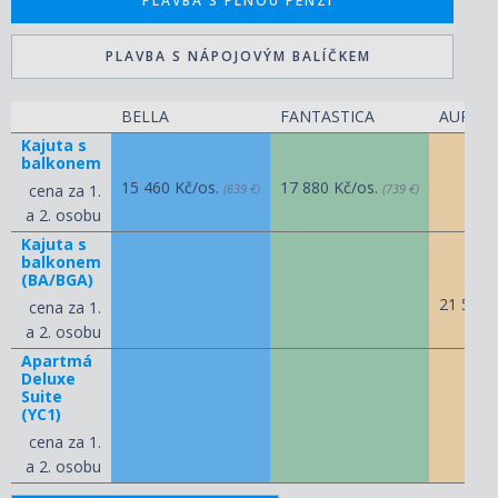
PLAVBA S PLNOU PENZÍ
PLAVBA S NÁPOJOVÝM BALÍČKEM
BELLA
FANTASTICA
AUREA
Kajuta s
balkonem
15 460 Kč/os.
17 880 Kč/os.
cena za 1.
(639 €)
(739 €)
a 2. osobu
Kajuta s
balkonem
(BA/BGA)
21 510 
cena za 1.
a 2. osobu
Apartmá
Deluxe
Suite
(YC1)
cena za 1.
a 2. osobu