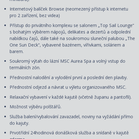
Internetový balíček Browse (neomezený přístup k internetu
pro 2 zařízení, bez videa)
Přístup do privátního komplexu se salonem „Top Sail Lounge“
s bohatým výběrem nápojů, delikates a dezertů a odpolední
nabídkou čajů, dále také na soukromou sluneční palubou „The
One Sun Deck“, vybavené bazénem, vířivkami, soláriem a
barem.
Soukromý výtah do lázní MSC Aurea Spa a volný vstup do
termálních zón.
Přednostní nalodění a vylodění první a poslední den plavby.
Přednostní odjezd a návrat u výletu organizovaného MSC.
Relaxační vybavení v každé kajutě (včetně županu a pantoflí).
Možnost výběru polštářů.
Služba balení/vybalování zavazadel, noviny na vyžádání přímo
do kajuty.
Prvotřídní 24hodinová donášková služba a snídaně v kajutě