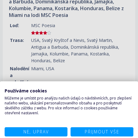
a Barbuda, Dominikánská republika, Jamajka,
Kolumbie, Panama, Kostarika, Honduras, Belize z
Miami na lodi MSC Poesia
Loď:
MSC Poesia
Trasa:
USA, Svatý Kryštof a Nevis, Svatý Martin,
Antigua a Barbuda, Dominikánská republika,
Jamajka, Kolumbie, Panama, Kostarika,
Honduras, Belize
Nalodění
Miami, USA
a
vylodění:
Trvání:
21 nocí
Používáme cookies
Můžeme je umístit pro analýzu našich údajů o návštěvnících, pro zlepšení
ZOBRAZIT DETAIL
12.11.2026 – 03.12.2026
našeho webu, ukázání personalizovaného obsahu a pro poskytnutí
47 410 KČ/OS.
(1 959 €)
skvělého zážitku z webu. Pro více informací o cookies používáme
otevřené nastavení.
NE, UPRAV
PŘIJMOUT VŠE