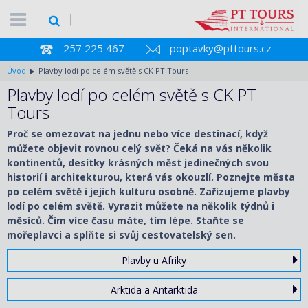
257 225 467
poptavky@pttours.cz
Úvod
Plavby lodí po celém světě s CK PT Tours
Plavby lodí po celém světě s CK PT
Tours
Proč se omezovat na jednu nebo více destinací, když
můžete objevit rovnou celý svět? Čeká na vás několik
kontinentů, desítky krásných měst jedinečných svou
historií i architekturou, která vás okouzlí. Poznejte města
po celém světě i jejich kulturu osobně. Zařizujeme plavby
lodí po celém světě. Vyrazit můžete na několik týdnů i
měsíců. Čím více času máte, tím lépe. Staňte se
mořeplavci a splňte si svůj cestovatelský sen.
Plavby u Afriky
Arktida a Antarktida