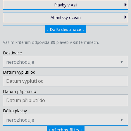
Plavby v Asii
Atlantský oceán
↓
Další destinace
↓
Vaším kritériím odpovídá
39
plaveb v
63
termínech.
Destinace
nerozhoduje
Datum vyplutí od
Datum připlutí do
Délka plavby
nerozhoduje
↓
Všechny filtry
↓