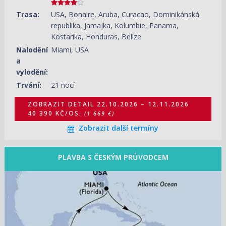
Trasa:
USA, Bonaire, Aruba, Curacao, Dominikánská
republika, Jamajka, Kolumbie, Panama,
Kostarika, Honduras, Belize
Nalodění
Miami, USA
a
vylodění:
Trvání:
21 nocí
ZOBRAZIT DETAIL
22.10.2026 – 12.11.2026
40 390 KČ/OS.
(1 669 €)
Zobrazit další termíny
PLAVBA S ČESKÝM PRŮVODCEM
31.10.2026 – 13.11.2026
ZOBRAZIT DETAIL
69 940 KČ/OS.
(2 890 €)