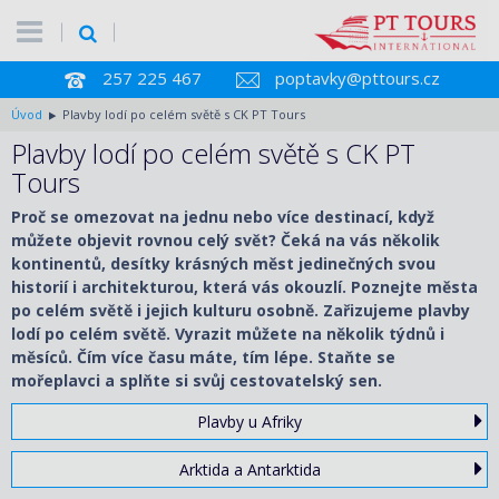
257 225 467
poptavky@pttours.cz
Úvod
Plavby lodí po celém světě s CK PT Tours
Plavby lodí po celém světě s CK PT
Tours
Proč se omezovat na jednu nebo více destinací, když
můžete objevit rovnou celý svět? Čeká na vás několik
kontinentů, desítky krásných měst jedinečných svou
historií i architekturou, která vás okouzlí. Poznejte města
po celém světě i jejich kulturu osobně. Zařizujeme plavby
lodí po celém světě. Vyrazit můžete na několik týdnů i
měsíců. Čím více času máte, tím lépe. Staňte se
mořeplavci a splňte si svůj cestovatelský sen.
Plavby u Afriky
Arktida a Antarktida