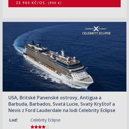
23 960 KČ/OS.
(990 €)
12.12.2026 – 22.12.2026
ZOBRAZIT DETAIL
25 600 KČ/OS.
(1 058 €)
USA, Britské Panenské ostrovy, Antigua a
Barbuda, Barbados, Svatá Lucie, Svatý Kryštof a
Nevis z Ford Lauderdale na lodi Celebrity Eclipse
Loď:
Celebrity Eclipse