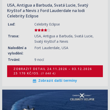
USA, Antigua a Barbuda, Svatá Lucie, Svatý
Kryštof a Nevis z Ford Lauderdale na lodi
Celebrity Eclipse
Loď:
Celebrity Eclipse
Trasa:
USA, Antigua a Barbuda, Svatá Lucie,
Svatý Kryštof a Nevis
Nalodění a
Fort Lauderdale, USA
vylodění:
Trvání:
9 nocí
ZOBRAZIT DETAIL
24.11.2026 – 03.12.2026
25 170 KČ/OS.
(1 040 €)
Zobrazit další termíny
03.12.2026 – 12.12.2026
ZOBRAZIT DETAIL
23 960 KČ/OS.
(990 €)