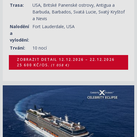
Trasa:
USA, Britské Panenské ostrovy, Antigua a
Barbuda, Barbados, Svatá Lucie, Svatý Kryštof
a Nevis
Nalodění
Fort Lauderdale, USA
a
vylodění:
Trvání:
10 nocí
ZOBRAZIT DETAIL
12.12.2026 – 22.12.2026
25 600 KČ/OS.
(1 058 €)
22.12.2026 – 03.01.2027
ZOBRAZIT DETAIL
48 690 KČ/OS.
(2 012 €)
17.01.2027 – 29.01.2027
ZOBRAZIT DETAIL
48 910 KČ/OS.
(2 021 €)
28.02.2027 – 12.03.2027
ZOBRAZIT DETAIL
38 840 KČ/OS.
(1 605 €)