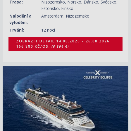
Trasa:
Nizozemsko, Norsko, Dánsko, Švédsko,
Estonsko, Finsko
Nalodění a
Amsterdam, Nizozemsko
vylodění:
Trvání:
12 nocí
ZOBRAZIT DETAIL
14.08.2026 – 26.08.2026
166 880 KČ/OS.
(6 896 €)
26.08.2026 – 07.09.2026
ZOBRAZIT DETAIL
37 730 KČ/OS.
(1 559 €)