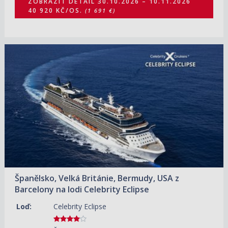
ZOBRAZIT DETAIL
30.10.2026 – 10.11.2026
40 920 KČ/OS.
(1 691 €)
10.11.2026 – 24.11.2026
ZOBRAZIT DETAIL
29 310 KČ/OS.
(1 211 €)
Španělsko, Velká Británie, Bermudy, USA z
Barcelony na lodi Celebrity Eclipse
Loď:
Celebrity Eclipse