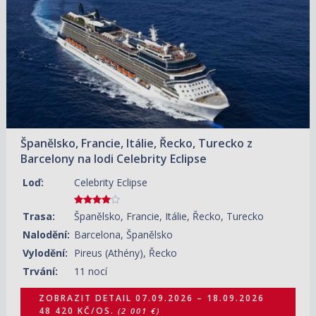
Španělsko, Francie, Itálie, Řecko, Turecko z
Barcelony na lodi Celebrity Eclipse
Loď:
Celebrity Eclipse
Trasa:
Španělsko, Francie, Itálie, Řecko, Turecko
Nalodění:
Barcelona, Španělsko
Vylodění:
Pireus (Athény), Řecko
Trvání:
11 nocí
ZOBRAZIT DETAIL
07.09.2026 – 18.09.2026
48 420 KČ/OS.
(2 001 €)