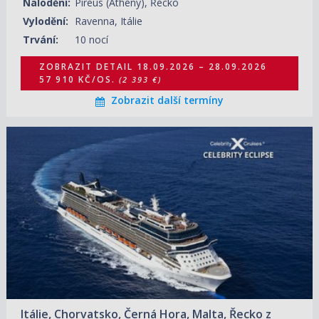
Nalodění:
Pireus (Athény), Řecko
Vylodění:
Ravenna, Itálie
Trvání:
10 nocí
ZOBRAZIT DETAIL
18.09.2026 – 28.09.2026
57 910 KČ/OS.
(2 393 €)
Zobrazit další termíny
28.09.2026 – 09.10.2026
ZOBRAZIT DETAIL
56 700 KČ/OS.
(2 343 €)
Itálie, Chorvatsko, Černá Hora, Malta, Řecko z