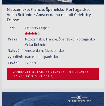
Nizozemsko, Francie, Španělsko, Portugalsko,
Velká Británie z Amsterdamu na lodi Celebrity
Eclipse
Loď:
Celebrity Eclipse
Trasa:
Nizozemsko, Francie, Španělsko, Portugalsko,
Velká Británie
Nalodění:
Amsterdam, Nizozemsko
Vylodění:
Barcelona, Španělsko
Trvání:
12 nocí
ZOBRAZIT DETAIL
26.08.2026 – 07.09.2026
37 730 KČ/OS.
(1 559 €)
07.09.2026 – 18.09.2026
ZOBRAZIT DETAIL
48 420 KČ/OS.
(2 001 €)