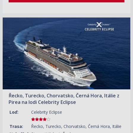
18.09.2026 – 28.09.2026
ZOBRAZIT DETAIL
57 910 KČ/OS.
(2 393 €)
09.10.2026 – 19.10.2026
ZOBRAZIT DETAIL
47 460 KČ/OS.
(1 961 €)
Řecko, Turecko, Chorvatsko, Černá Hora, Itálie z
Pirea na lodi Celebrity Eclipse
Loď:
Celebrity Eclipse
Trasa:
Řecko, Turecko, Chorvatsko, Černá Hora, Itálie