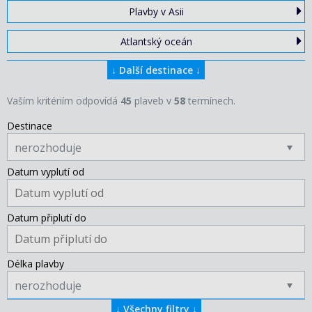
Plavby v Asii
Atlantský oceán
↓
Další destinace
↓
Vaším kritériím odpovídá
45
plaveb v
58
termínech.
Destinace
nerozhoduje
Datum vyplutí od
Datum připlutí do
Délka plavby
nerozhoduje
↓
Všechny filtry
↓