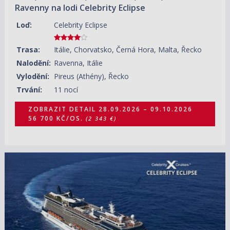
Ravenny na lodi Celebrity Eclipse
Loď:
Celebrity Eclipse
Trasa:
Itálie, Chorvatsko, Černá Hora, Malta, Řecko
Nalodění:
Ravenna, Itálie
Vylodění:
Pireus (Athény), Řecko
Trvání:
11 nocí
ZOBRAZIT DETAIL
28.09.2026 – 09.10.2026
56 700 KČ/OS.
(2 343 €)
19.10.2026 – 30.10.2026
ZOBRAZIT DETAIL
43 750 KČ/OS.
(1 808 €)