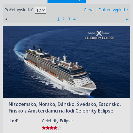
↑
Počet výsledků
Cena
|
Datum vyplutí
1
2
3
4
14.08.2026 – 26.08.2026
ZOBRAZIT DETAIL
166 880 KČ/OS.
(6 896 €)
Nizozemsko, Norsko, Dánsko, Švédsko, Estonsko,
Finsko z Amsterdamu na lodi Celebrity Eclipse
Loď:
Celebrity Eclipse