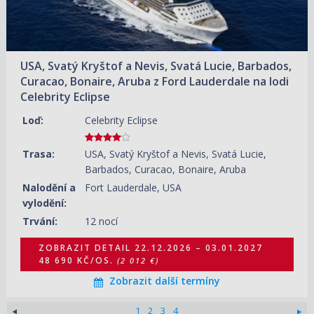
11.04.2027 – 23.04.2027
ZOBRAZIT DETAIL
41 040 KČ/OS.
(1 696 €)
USA, Svatý Kryštof a Nevis, Svatá Lucie, Barbados,
Curacao, Bonaire, Aruba z Ford Lauderdale na lodi
Celebrity Eclipse
Loď:
Celebrity Eclipse
Trasa:
USA, Svatý Kryštof a Nevis, Svatá Lucie,
Barbados, Curacao, Bonaire, Aruba
Nalodění a
Fort Lauderdale, USA
vylodění:
Trvání:
12 nocí
ZOBRAZIT DETAIL
22.12.2026 – 03.01.2027
48 690 KČ/OS.
(2 012 €)
Zobrazit další termíny
1
2
3
4