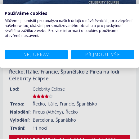
30.10.2026 – 10.11.2026
ZOBRAZIT DETAIL
40 920 KČ/OS.
(1 691 €)
Používáme cookies
Můžeme je umístit pro analýzu našich údajů o návštěvnících, pro zlepšení
našeho webu, ukázání personalizovaného obsahu a pro poskytnutí
skvělého zážitku z webu. Pro více informací o cookies používáme
otevřené nastavení.
NE, UPRAV
PŘIJMOUT VŠE
Řecko, Itálie, Francie, Španělsko z Pirea na lodi
Celebrity Eclipse
Loď:
Celebrity Eclipse
Trasa:
Řecko, Itálie, Francie, Španělsko
Nalodění:
Pireus (Athény), Řecko
Vylodění:
Barcelona, Španělsko
Trvání:
11 nocí