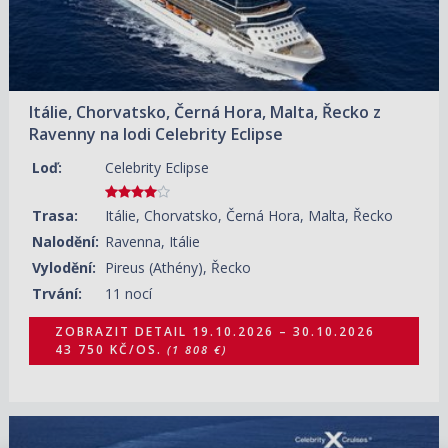
Itálie, Chorvatsko, Černá Hora, Malta, Řecko z
Ravenny na lodi Celebrity Eclipse
Loď:
Celebrity Eclipse
Trasa:
Itálie, Chorvatsko, Černá Hora, Malta, Řecko
Nalodění:
Ravenna, Itálie
Vylodění:
Pireus (Athény), Řecko
Trvání:
11 nocí
ZOBRAZIT DETAIL
19.10.2026 – 30.10.2026
43 750 KČ/OS.
(1 808 €)