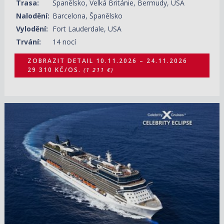
Trasa:
Španělsko, Velká Británie, Bermudy, USA
Nalodění:
Barcelona, Španělsko
Vylodění:
Fort Lauderdale, USA
Trvání:
14 nocí
ZOBRAZIT DETAIL
10.11.2026 – 24.11.2026
29 310 KČ/OS.
(1 211 €)
24.11.2026 – 03.12.2026
ZOBRAZIT DETAIL
25 170 KČ/OS.
(1 040 €)
02.04.2027 – 11.04.2027
ZOBRAZIT DETAIL
32 720 KČ/OS.
(1 352 €)