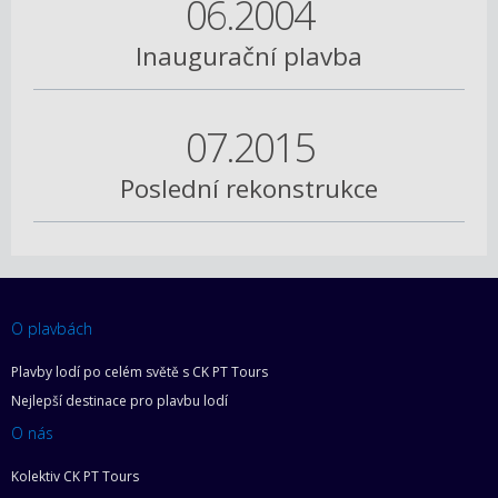
06.2004
Inaugurační plavba
07.2015
Poslední rekonstrukce
O plavbách
Plavby lodí po celém světě s CK PT Tours
Nejlepší destinace pro plavbu lodí
O nás
Kolektiv CK PT Tours