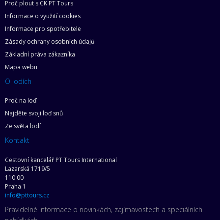
Proč plout s CK PT Tours
Informace o využití cookies
Informace pro spotřebitele
Zásady ochrany osobních údajů
Základní práva zákazníka
Mapa webu
O lodích
Proč na loď
Najděte svoji loď snů
Ze světa lodí
Kontakt
Cestovní kancelář PT Tours International
Lazarská 1719/5
110 00
Praha 1
info@pttours.cz
Pravidelné informace o novinkách, zajímavostech a speciálních