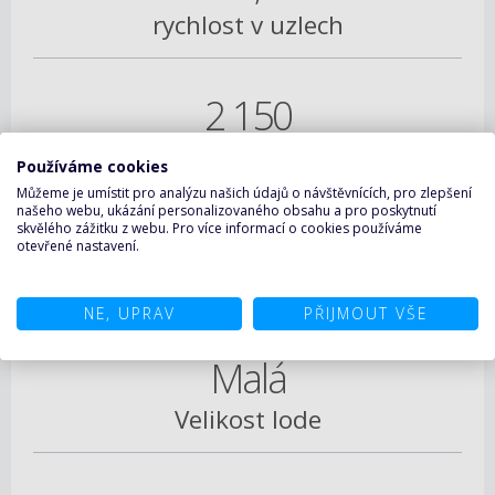
rychlost v uzlech
2 150
max. počet pasažérů
Používáme cookies
Můžeme je umístit pro analýzu našich údajů o návštěvnících, pro zlepšení
našeho webu, ukázání personalizovaného obsahu a pro poskytnutí
skvělého zážitku z webu. Pro více informací o cookies používáme
1 071
otevřené nastavení.
celkový počet kabin
NE, UPRAV
PŘIJMOUT VŠE
Malá
Velikost lode