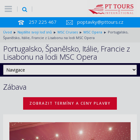
257 225 467
poptavky@pttours.cz
Úvod
Najděte svoji loď snů
MSC Cruises
MSC Opera
Portugalsko,
Španělsko, Itálie, Francie z Lisabonu na lodi MSC Opera
Portugalsko, Španělsko, Itálie, Francie z
Lisabonu na lodi MSC Opera
Zábava
ZOBRAZIT TERMÍNY A CENY PLAVBY