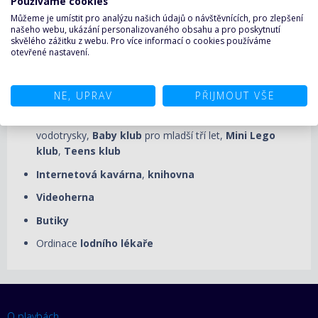
Používáme cookies
míru, kvalifikovaný osobní trenér
Můžeme je umístit pro analýzu našich údajů o návštěvnících, pro zlepšení
našeho webu, ukázání personalizovaného obsahu a pro poskytnutí
Dráha na jogging
,
venkovní hřiště
na basketbal,
skvělého zážitku z webu. Pro více informací o cookies používáme
fotbal
a volejbal,
tenisové kurty
otevřené nastavení.
Squash
, ping-pong, stolní fotbálek
NE, UPRAV
PŘIJMOUT VŠE
Minigolf
,
mini bowling
Dětský areál - Lego park
,
zábavní park
s
vodotrysky,
Baby klub
pro mladší tří let,
Mini Lego
klub
,
Teens klub
Internetová kavárna
,
knihovna
Videoherna
Butiky
Ordinace
lodního lékaře
O plavbách