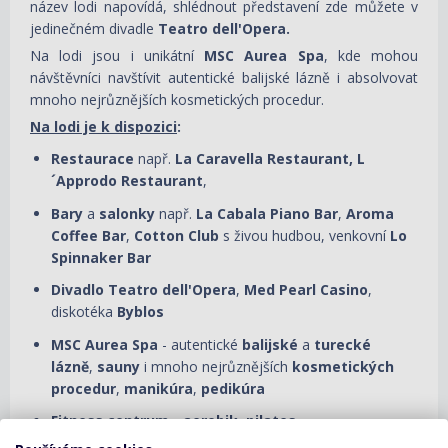
název lodi napovídá, shlédnout představení zde můžete v
jedinečném divadle
Teatro dell'Opera.
Na lodi jsou i unikátní
MSC Aurea Spa
, kde mohou
návštěvníci navštívit autentické balijské lázně i absolvovat
mnoho nejrůznějších kosmetických procedur.
Na lodi je k dispozici
:
Restaurace
např.
La Caravella Restaurant, L
´Approdo Restaurant
,
Bary
a
salonky
např.
La Cabala Piano Bar
,
Aroma
Coffee Bar
,
Cotton Club
s živou hudbou, venkovní
Lo
Spinnaker Bar
Divadlo
Teatro dell'Opera
,
Med Pearl Casino
,
diskotéka
Byblos
MSC Aurea Spa
- autentické
balijské
a
turecké
lázně
,
sauny
i mnoho nejrůznějších
kosmetických
procedur
,
manikúra
,
pedikúra
Fitness centrum - aerobik
,
pilates,
spinning
a
vodní spinning
, kondiční programy na