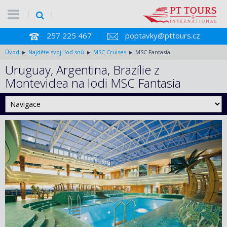
257 225 467
poptavky@pttours.cz
Úvod
Najděte svoji loď snů
MSC Cruises
MSC Fantasia
Uruguay, Argentina, Brazílie z
Montevidea na lodi MSC Fantasia