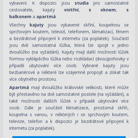
vybavení. K dispozici jsou
studia
pro samostatné
cestovatele, kajuty
vnitřní
,
s oknem
,
s
balkonem
a
apartmá
.
Všechny
kajuty
jsou vybavené skříní, koupelnou se
sprchovým koutem, televizí, telefonem, klimatizací, fénem
a bezdrátové připojení k internetu (za poplatek). Součástí
jsou dvě samostatná lůžka, která lze spojit v jedno
dvoulůžko (na vyžádání).
Kajuty mají další možnosti lůžek
formou vyklápěcího lůžka nebo rozkládací (dvou)pohovky v
případě ubytování více osob
.
Vybrané kajuty jsou
bezbariérové a některé lze vzájemně propojit a získat tak
více obytného prostoru.
Apartmá
mají dvoulůžko královské velikosti, které může
být přestavěno na dvě samostatné postele (na vyžádání), a
také možnosti dalších lůžek v případě ubytování více
osob.
Dále je součástí klimatizace, prostorná skříň,
koupelna s vanou, v některých i se sprchovým koutem,
televize, telefon a k dispozici je bezdrátové připojení k
internetu (za poplatek).