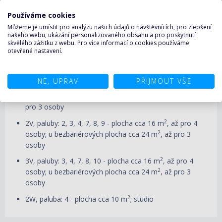
Používáme cookies
Vnitřní kajuta - Jewel of the Seas
Můžeme je umístit pro analýzu našich údajů o návštěvnících, pro zlepšení
našeho webu, ukázání personalizovaného obsahu a pro poskytnutí
skvělého zážitku z webu. Pro více informací o cookies používáme
otevřené nastavení.
Kategorie vnitřních kajut
:
NE, UPRAV
PŘIJMOUT VŠE
2
1V, 4V, 5V, paluby: 2, 3, 4, 7, 8, 9, 10 - plocha cca 16 m
,
2
až pro 4 osoby; u bezbariérových plocha cca 24 m
, až
pro 3 osoby
2
2V, paluby: 2, 3, 4, 7, 8, 9 - plocha cca 16 m
, až pro 4
2
osoby; u bezbariérových plocha cca 24 m
, až pro 3
osoby
2
3V, paluby: 3
, 4, 7, 8, 10
- plocha cca 16 m
, až pro 4
2
osoby; u bezbariérových plocha cca 24 m
, až pro 3
osoby
2
2W, paluba: 4 - plocha cca 10 m
; studio