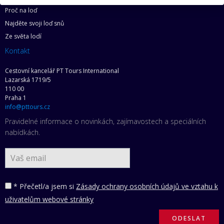
Proč na loď
Najděte svoji loď snů
Ze světa lodí
Kontakt
Cestovní kancelář PT Tours International
Lazarská 1719/5
110 00
Praha 1
info@pttours.cz
Pravidelné informace o novinkách, zajímavostech a speciálních
nabídkách.
* Přečetl/a jsem si
Zásady ochrany osobních údajů ve vztahu k
uživatelům webové stránky