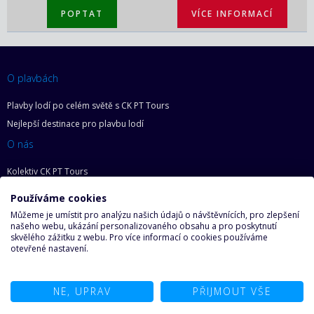
POPTAT
VÍCE INFORMACÍ
O plavbách
Plavby lodí po celém světě s CK PT Tours
Nejlepší destinace pro plavbu lodí
O nás
Kolektiv CK PT Tours
Proč plout s CK PT Tours
Používáme cookies
Informace o využití cookies
Můžeme je umístit pro analýzu našich údajů o návštěvnících, pro zlepšení
Informace pro spotřebitele
našeho webu, ukázání personalizovaného obsahu a pro poskytnutí
skvělého zážitku z webu. Pro více informací o cookies používáme
Zásady ochrany osobních údajů
otevřené nastavení.
Základní práva zákazníka
Mapa webu
NE, UPRAV
PŘIJMOUT VŠE
O lodích