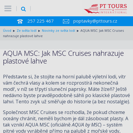
257 225 467
poptavky@pttours.cz
Úvod
Ze světa lodí
Novinky ze světa lodí
AQUA MSC: Jak MSC Cruises
nahrazuje plastové lahve
AQUA MSC: Jak MSC Cruises nahrazuje
plastové lahve
Představte si, že stojíte na horní palubě výletní lodi, vítr
vám čechrá vlasy a kolem se rozprostírá nekonečná
modř, v níž se třpytí sluneční paprsky. Máte žízeň? Ještě
nedávno byste pravděpodobně sáhli po klasické plastové
lahvi. Tento zvyk už směřuje do historie (a bez nostalgie).
Společnost MSC Cruises se rozhodla, že pokud chceme
oceány chránit, neměli bychom je dál zásobovat plasty. A
tak vznikl AQUA MSC (oficiálně
AQUA by MSC
) – systém
pitné vody vyráběné přímo na palubě z mořské vody,