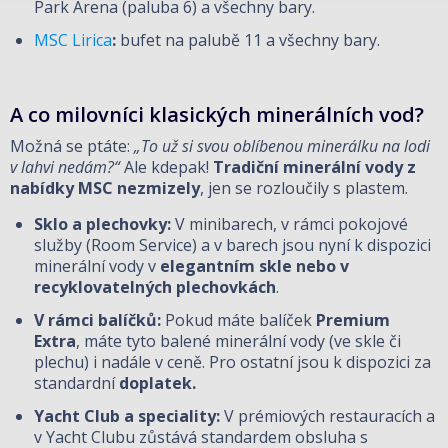
Park Arena (paluba 6) a všechny bary.
MSC Lirica
:
bufet na palubě 11 a všechny bary.
A co milovníci klasických minerálních vod?
Možná se ptáte:
„To už si svou oblíbenou minerálku na lodi
v lahvi nedám?“
Ale kdepak!
Tradiční minerální vody z
nabídky MSC nezmizely
, jen se rozloučily s plastem.
Sklo a plechovky:
V minibarech, v rámci pokojové
služby (Room Service) a v barech jsou nyní k dispozici
minerální vody v
elegantním skle nebo v
recyklovatelných plechovkách
.
V rámci balíčků:
Pokud máte balíček
Premium
Extra
, máte tyto balené minerální vody (ve skle či
plechu) i nadále v ceně. Pro ostatní jsou k dispozici za
standardní
doplatek.
Yacht Club a speciality:
V prémiových restauracích a
v Yacht Clubu zůstává standardem obsluha s