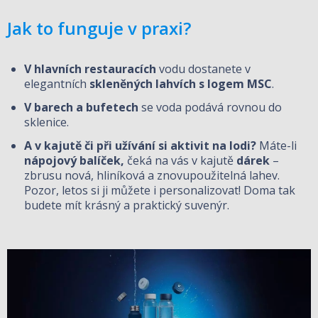
Jak to funguje v praxi?
V hlavních restauracích
vodu dostanete v
elegantních
skleněných lahvích s logem MSC
.
V barech a bufetech
se voda podává rovnou do
sklenice.
A v kajutě či při užívání si aktivit na lodi?
Máte-li
nápojový balíček,
čeká na vás v kajutě
dárek
–
zbrusu nová, hliníková a znovupoužitelná lahev.
Pozor, letos si ji můžete i personalizovat! Doma tak
budete mít krásný a praktický suvenýr.