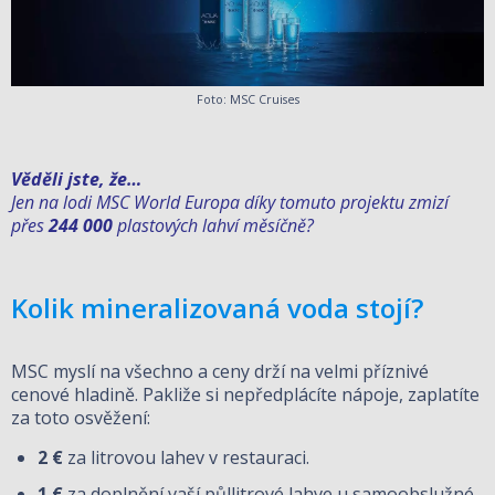
Foto: MSC Cruises
Věděli jste, že…
Jen na lodi MSC World Europa díky tomuto projektu zmizí
přes
244 000
plastových lahví měsíčně?
Kolik mineralizovaná voda stojí?
MSC myslí na všechno a ceny drží na velmi příznivé
cenové hladině. Pakliže si nepředplácíte nápoje, zaplatíte
za toto osvěžení:
2 €
za litrovou lahev v restauraci.
1 €
za doplnění vaší půllitrové lahve u samoobslužné