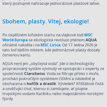
který postupně nahrazuje jednorázové plastové lahve.
Sbohem, plasty. Vítej, ekologie!
Po úspěšném loňském startu na vlajkové lodi
MSC
World Europa
se ekologická revoluce jménem
AQUA
oficiálně nalodila i na
MSC Lirica
. Od 17. ledna 2026 je
tato loď dalším místem, kde jednorázové plasty dostaly
červenou kartu.
AQUA není jen „obyčejná voda“. Jde o technologicky
propracovaný systém vyvinutý ve spolupráci s experty ze
společnosti
ClaroSwiss
. Voda se filtruje přímo z moře,
prochází pokročilým systémem čištění a následně je
obohacena o
hořčík a draslík
. Výsledek? Křišťálově čistá
a osvěžující chuť, kterou si zamilujete, ať plujete
tropickými vodami Karibiku nebo majestátními norskými
fjordy.