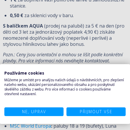
stanice.
0,50 €
za sklenici vody v baru.
S balíčkem AQUA
(prodej na palubě) za
5 € na den (pro
děti od 3 let za jednorázový poplatek 4,90 €) získáte
neomezené doplňování vody (neperlivé i perlivé) a
stylovou hliníkovou lahev jako bonus.
Pozn.: Ceny jsou orientační a mohou se lišit podle konkrétní
plavby. Pro více informací nás neváhejte kontaktovat.
Používáme cookies
Můžeme je umístit pro analýzu našich údajů o návštěvnících, pro zlepšení
Klasické automaty
na filtrovanou (nemineralizovanou)
našeho webu, ukázání personalizovaného obsahu a pro poskytnutí
vodu v bufetech
zůstávají nadále zdarma pro všechny
.
skvělého zážitku z webu. Pro více informací o cookies používáme
otevřené nastavení.
Kde vodu doplnit?
NE, UPRAV
PŘIJMOUT VŠE
MSC World Europa
:
paluby 18 a 19 (bufety), Luna