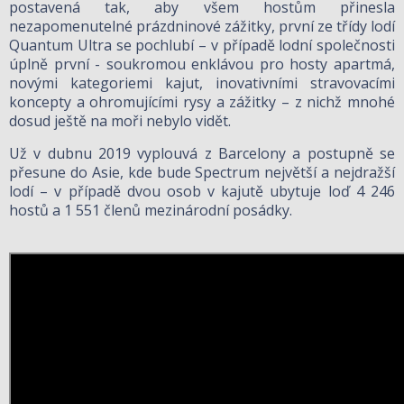
postavená tak, aby všem hostům přinesla
nezapomenutelné prázdninové zážitky, první ze třídy lodí
Quantum Ultra se pochlubí – v případě lodní společnosti
úplně první - soukromou enklávou pro hosty apartmá,
novými kategoriemi kajut, inovativními stravovacími
koncepty a ohromujícími rysy a zážitky – z nichž mnohé
dosud ještě na moři nebylo vidět.
Už v dubnu 2019 vyplouvá z Barcelony a postupně se
přesune do Asie, kde bude Spectrum největší a nejdražší
lodí – v případě dvou osob v kajutě ubytuje loď 4 246
hostů a 1 551 členů mezinárodní posádky.