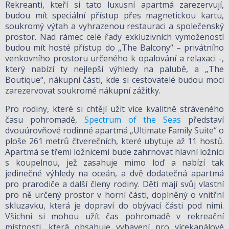
Rekreanti, kteří si tato luxusní apartmá zarezervují,
budou mít speciální přístup přes magnetickou kartu,
soukromý výtah a vyhrazenou restauraci a společenský
prostor. Nad rámec celé řady exkluzivních vymožeností
budou mít hosté přístup do „The Balcony“ – privátního
venkovního prostoru určeného k opalování a relaxaci -,
který nabízí ty nejlepší výhledy na palubě, a „The
Boutique“, nákupní části, kde si cestovatelé budou moci
zarezervovat soukromé nákupní zážitky.
Pro rodiny, které si chtějí užít více kvalitně stráveného
času pohromadě,
Spectrum of the Seas
představí
dvouúrovňové rodinné apartmá „Ultimate Family Suite“ o
ploše 261 metrů čtverečních, které ubytuje až 11 hostů.
Apartmá se třemi ložnicemi bude zahrnovat hlavní ložnici
s koupelnou, jež zasahuje mimo loď a nabízí tak
jedinečné výhledy na oceán, a dvě dodatečná apartmá
pro prarodiče a další členy rodiny. Děti mají svůj vlastní
pro ně určený prostor v horní části, doplněný o vnitřní
skluzavku, která je dopraví do obývací části pod nimi.
Všichni si mohou užít čas pohromadě v rekreační
místnosti, která obsahuje vybavení pro vícekanálové