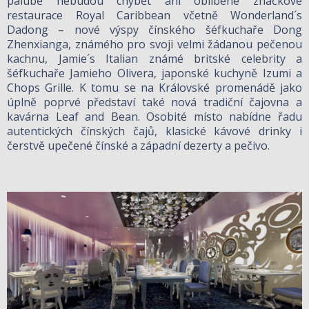
palubě nebudou chybět ani oblíbené značkové
restaurace Royal Caribbean včetně Wonderland´s
Dadong – nové výspy čínského šéfkuchaře Dong
Zhenxianga, známého pro svoji velmi žádanou pečenou
kachnu, Jamie´s Italian známé britské celebrity a
šéfkuchaře Jamieho Olivera, japonské kuchyně Izumi a
Chops Grille. K tomu se na Královské promenádě jako
úplně poprvé představí také nová tradiční čajovna a
kavárna Leaf and Bean. Osobité místo nabídne řadu
autentických čínských čajů, klasické kávové drinky i
čerstvě upečené čínské a západní dezerty a pečivo.