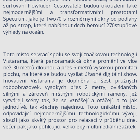
surfování FlowRider. Cestovatelé budou okouzleni také
nejmodernějšími a transformativními prostotami
Spectrum, jako je Two70 s rozměrnými okny od podlahy
až po strop, které nabídnout dech beroucí 270stupňové
výhledy na oceán.
Toto místo se vrací spolu se svojí značkovou technologií
Vistarama, která panoramatická okna promění ve více
než 30 metrů dlouhou a přes 6 metrů vysokou promítací
plochu, na které se budou vysílat úžasné digitální show.
Inovativní Vistarama je doplněna o šest pružných
roboobrazovek, vysokých přes 2 metry, ovládaných
silnými a zároveň mrštnými robotickými rameny, jež
vytvářejí scény tak, že se vznášejí a otáčejí, a to jak
jednotlivě, tak všechny najednou. Toto unikátní místo,
odpovídající nejmodernějšímu technologickému vývoji,
slouží jako skvělý prostor pro relaxaci v průběhu dne,
večer pak jako pohlcující, velkolepý multimediální zážitek.