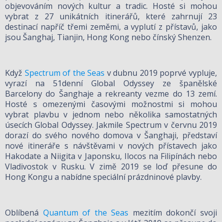
objevováním nových kultur a tradic. Hosté si mohou
vybrat z 27 unikátních itinerářů, které zahrnují 23
destinací napříč třemi zeměmi, a vyplutí z přístavů, jako
jsou Šanghaj, Tianjin, Hong Kong nebo čínský Shenzen.
Když
Spectrum of the Seas
v dubnu 2019 poprvé vypluje,
vyrazí na 51denní Global Odyssey ze španělské
Barcelony do Šanghaje a rekreanty vezme do 13 zemí.
Hosté s omezenými časovými možnostmi si mohou
vybrat plavbu v jednom nebo několika samostatných
úsecích Global Odyssey. Jakmile Spectrum v červnu 2019
dorazí do svého nového domova v Šanghaji, představí
nové itineráře s návštěvami v nových přístavech jako
Hakodate a Niigita v Japonsku, Ilocos na Filipínách nebo
Vladivostok v Rusku. V zimě 2019 se loď přesune do
Hong Kongu a nabídne speciální prázdninové plavby.
Oblíbená
Quantum of the Seas
mezitím dokončí svoji