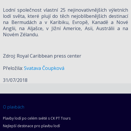
Lodní společnost vlastní 25 nejinovativnějších výletních
lodí světa, které plují do těch nejoblíbenějších destinací
na Bermudách a v Karibiku, Evropě, Kanadě a Nové
Anglii, na Aljašce, v Jižní Americe, Asii, Austrálii a na
Novém Zélandu.
Zdroj: Royal Caribbean press center
Přeložila:
Svatava Čoupková
31/07/2018
O plavbách
Plavby lodí po celém světě s CK PT Tours
Nejlepší destinace pro plavbu lodí