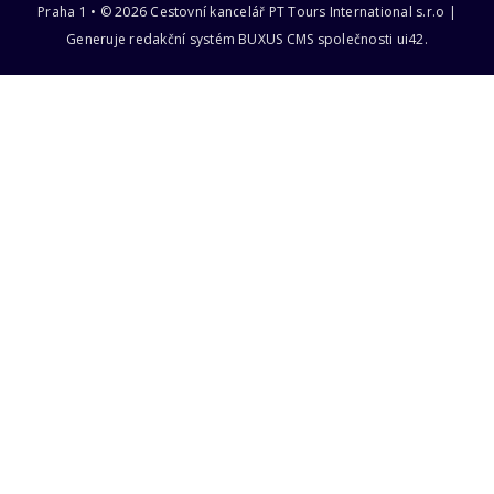
Praha 1 • © 2026 Cestovní kancelář PT Tours International s.r.o |
Generuje redakční systém
BUXUS CMS
společnosti
ui42
.