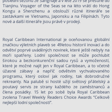
poslední sezónu ze Šanghaje a v létě 2019 se přesune do
Tianjinu. Voyager of the Seas se na léto vrátí do Hong
Kongu a Shenzhenu a obslouží různé itineráře se
zastávkami ve Vietnamu, Japonsku a na Filipínách. Tyto
nové a další itineráře jsou právě v prodeji.
Royal Caribbean International je oceňovanou globální
značkou výletních plaveb se 49letou historií inovací a do
odvětví poprvé uváděných novinek, které ještě nebyly na
moři spatřeny. Lodní společnost se může pochlubit
širokou a bezkonkurenční sadou rysů a vymožeností,
které je možné najít jen v Royal Caribbean, a to včetně
úžasné zábavy a napříč odvětvím vychvalovaného
programu, který osloví jak rodiny, tak dobrodružné
rekreanty. Na palubě si hosté užijí světový přátelský a
poutavý servis ze strany každého ze zaměstnanců a
člena posádky. 15 let po sobě byla Royal Caribbean
zvolena Travel Weekly Readers Choice Awards “Celkově
nejlepší lodní společností”.