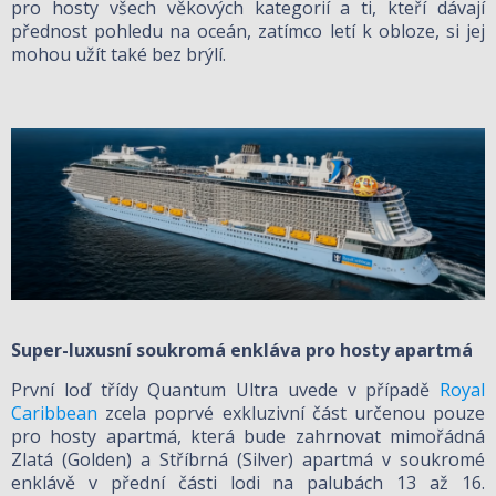
pro hosty všech věkových kategorií a ti, kteří dávají
přednost pohledu na oceán, zatímco letí k obloze, si jej
mohou užít také bez brýlí.
Super-luxusní soukromá enkláva pro hosty apartmá
První loď třídy Quantum Ultra uvede v případě
Royal
Caribbean
zcela poprvé exkluzivní část určenou pouze
pro hosty apartmá, která bude zahrnovat mimořádná
Zlatá (Golden) a Stříbrná (Silver) apartmá v soukromé
enklávě v přední části lodi na palubách 13 až 16.