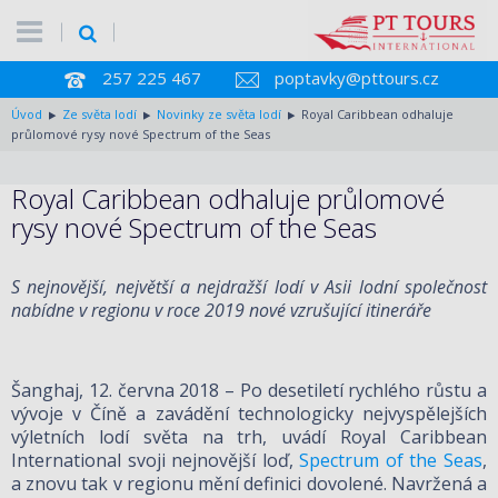
257 225 467
poptavky@pttours.cz
Úvod
Ze světa lodí
Novinky ze světa lodí
Royal Caribbean odhaluje
průlomové rysy nové Spectrum of the Seas
Royal Caribbean odhaluje průlomové
rysy nové Spectrum of the Seas
S nejnovější, největší a nejdražší lodí v Asii lodní společnost
nabídne v regionu v roce 2019 nové vzrušující itineráře
Šanghaj, 12. června 2018 – Po desetiletí rychlého růstu a
vývoje v Číně a zavádění technologicky nejvyspělejších
výletních lodí světa na trh, uvádí Royal Caribbean
International svoji nejnovější loď,
Spectrum of the Seas
,
a znovu tak v regionu mění definici dovolené. Navržená a