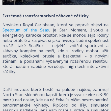
Extrémně transformativní zábavné zážitky
Novinkou Royal Caribbean, která se poprvé objeví na
Spectrum of the Seas
, je Star Moment, živoucí a
energetický karaoke prostor, kde se mohou sejít rodiny
nebo přátelé a zazpívat si jako hvězdy. Lodní společnost
rozšíří také SeaPlex – největší vnitřní sportovní a
zábavný komplex na moři, kde si rodiny mohou užít
autíčka, kolečkové brusle a basketbal – s novými
stěnami a podlahami vybavenými rozšířenou realitou,
která hostům nabídne vzrušující high-tech interaktivní
zážitky.
Další inovace, které hosté na palubě najdou, zahrnují
North Star, skleněnou kapsli, která je vyveze více než 90
metrů nad oceán, kde na ně čekají s ničím nesrovnatelné
panoramatické výhledy, RipCord od iFly, simulátor
seskoku padákem, jenž vám rozbuší srdce, a simulátor