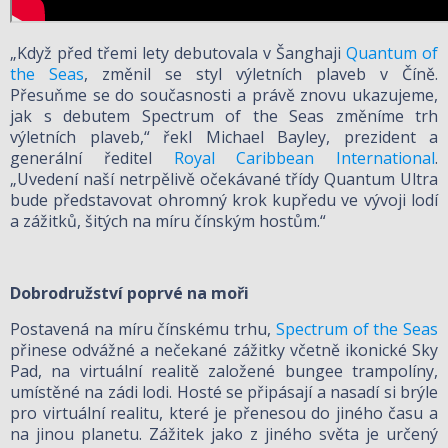
„Když před třemi lety debutovala v Šanghaji
Quantum of
the Seas
, změnil se styl výletních plaveb v Číně.
Přesuňme se do současnosti a právě znovu ukazujeme,
jak s debutem Spectrum of the Seas změníme trh
výletních plaveb,“ řekl Michael Bayley, prezident a
generální ředitel
Royal Caribbean International
.
„Uvedení naší netrpělivě očekávané třídy Quantum Ultra
bude představovat ohromný krok kupředu ve vývoji lodí
a zážitků, šitých na míru čínským hostům.“
Dobrodružství poprvé na moři
Postavená na míru čínskému trhu,
Spectrum of the Seas
přinese odvážné a nečekané zážitky včetně ikonické Sky
Pad, na virtuální realitě založené bungee trampolíny,
umístěné na zádi lodi. Hosté se připásají a nasadí si brýle
pro virtuální realitu, které je přenesou do jiného času a
na jinou planetu. Zážitek jako z jiného světa je určený