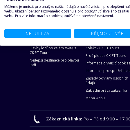
Můžeme je umístit pro analýzu našich údajů o návštěvnících, pro zlepšení n
29.08.2026
05.09.2026
32 160 Kč/os.
(1 3
webu, ukázání personalizovaného obsahu a pro poskytnutí skvělého zážitku
webu. Pro více informací o cookies používáme otevřené nastavení.
NE, UPRAV
PŘIJMOUT VŠE
O plavbách
O nás
Plavby lodí po celém světě s
Kolektiv CK PT Tours
CK PT Tours
Proč plout s CK PT Tours
Nejlepší destinace pro plavbu
Informace o využití cookie
lodí
Informace pro spotřebitel
Zásady ochrany osobních
údajů
Základní práva zákazníka
Mapa webu
Zákaznická linka:
Po – Pá od 9:00 – 17:0