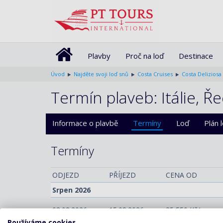
Plavby
Proč na loď
Destinace
Úvod
Najděte svoji loď snů
Costa Cruises
Costa Deliziosa
Termín plaveb: Itálie, Ř
Informace o plavbě
Termíny
Loď
Plán 
Termíny
ODJEZD
PŘÍJEZD
CENA OD
Srpen 2026
08.08.2026
15.08.2026
35 550 Kč/os.
(1 4
Používáme cookies