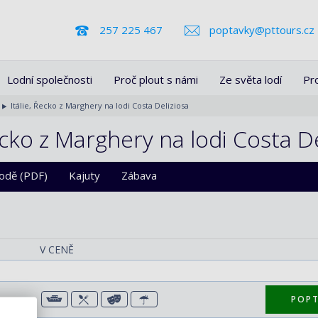
257 225 467
poptavky@pttours.cz
Lodní společnosti
Proč plout s námi
Ze světa lodí
Pr
Itálie, Řecko z Marghery na lodi Costa Deliziosa
ecko z Marghery na lodi Costa De
lodě (PDF)
Kajuty
Zábava
V CENĚ
POP
69 €)