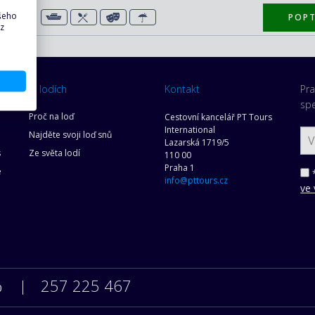
ašeho
POP
29 €)
 z
O lodích
Kontakt
Pra
spe
Proč na loď
Cestovní kancelář PT Tours
International
Najděte svoji loď snů
Lazarská 1719/5
s
Ze světa lodí
110 00
Praha 1
e
*
info@pttours.cz
ve 
257 225 467
0