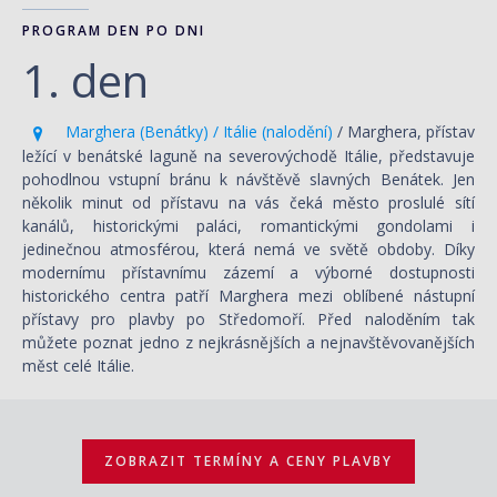
PROGRAM DEN PO DNI
1. den
Marghera (Benátky) / Itálie (nalodění)
/ Marghera, přístav
ležící v benátské laguně na severovýchodě Itálie, představuje
pohodlnou vstupní bránu k návštěvě slavných Benátek. Jen
několik minut od přístavu na vás čeká město proslulé sítí
kanálů, historickými paláci, romantickými gondolami i
jedinečnou atmosférou, která nemá ve světě obdoby. Díky
modernímu přístavnímu zázemí a výborné dostupnosti
historického centra patří Marghera mezi oblíbené nástupní
přístavy pro plavby po Středomoří. Před naloděním tak
můžete poznat jedno z nejkrásnějších a nejnavštěvovanějších
měst celé Itálie.
ZOBRAZIT TERMÍNY A CENY PLAVBY