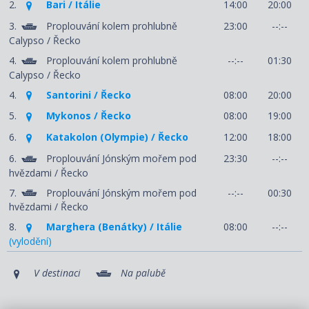
2.
Bari / Itálie
14:00
20:00
3.
Proplouvání kolem prohlubně
23:00
--:--
Calypso / Řecko
4.
Proplouvání kolem prohlubně
--:--
01:30
Calypso / Řecko
4.
Santorini / Řecko
08:00
20:00
5.
Mykonos / Řecko
08:00
19:00
6.
Katakolon (Olympie) / Řecko
12:00
18:00
6.
Proplouvání Jónským mořem pod
23:30
--:--
hvězdami / Řecko
7.
Proplouvání Jónským mořem pod
--:--
00:30
hvězdami / Řecko
8.
Marghera (Benátky) / Itálie
08:00
--:--
(vylodění)
V destinaci
Na palubě