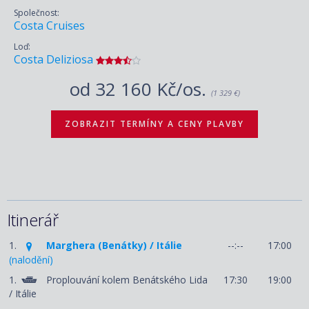
Společnost:
Costa Cruises
Loď:
Costa Deliziosa
od
32 160 Kč/os.
(1 329 €)
ZOBRAZIT TERMÍNY A CENY PLAVBY
Itinerář
1.
Marghera (Benátky) / Itálie
--:--
17:00
(nalodění)
1.
Proplouvání kolem Benátského Lida
17:30
19:00
/ Itálie