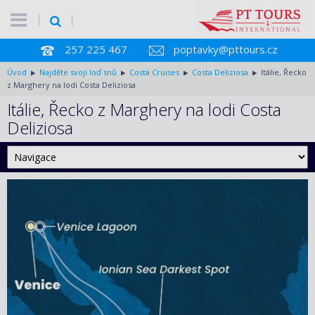
257 225 467
poptavky@pttours.cz
Úvod
Najděte svoji loď snů
Costa Cruises
Costa Deliziosa
Itálie, Řecko
z Marghery na lodi Costa Deliziosa
Itálie, Řecko z Marghery na lodi Costa
Deliziosa