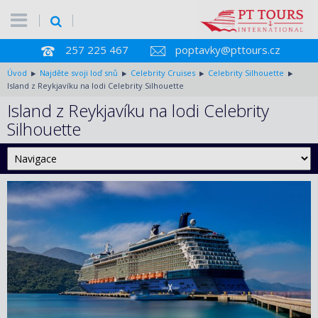
257 225 467
poptavky@pttours.cz
Úvod
Najděte svoji loď snů
Celebrity Cruises
Celebrity Silhouette
Island z Reykjavíku na lodi Celebrity Silhouette
Island z Reykjavíku na lodi Celebrity
Silhouette