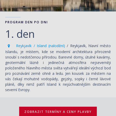
PROGRAM DEN PO DNI
1. den
Reykjavík / Island (nalodění)
/ Reykjavík, hlavní město
Islandu, je místem, kde se moderní architektura přirozeně
snoubí s nedotčenou přírodou. Barevné domy, útulné kavárny,
geotermální lázně i jedinečná atmosféra nejseverněji
položeného hlavního města světa vytvářejí ideální výchozí bod
pro poznávání země ohně a ledu. Jen kousek za městem na
vás čekají mohutné vodopády, gejzíry, sopky i černé lávové
pláně, díky nimž patří Island k nejúchvatnějším destinacím
severní Evropy.
ZOBRAZIT TERMÍNY A CENY PLAVBY