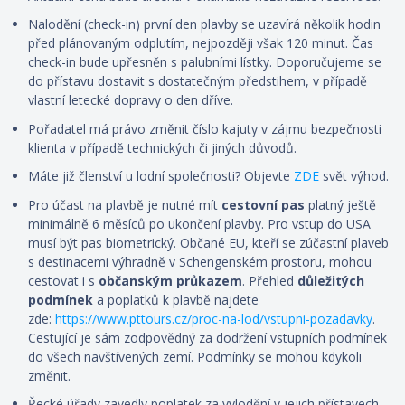
Nalodění (check-in) první den plavby se uzavírá několik hodin
před plánovaným odplutím, nejpozději však 120 minut. Čas
check-in bude upřesněn s palubními lístky. Doporučujeme se
do přístavu dostavit s dostatečným předstihem, v případě
vlastní letecké dopravy o den dříve.
Pořadatel má právo změnit číslo kajuty v zájmu bezpečnosti
klienta v případě technických či jiných důvodů.
Máte již členství u lodní společnosti? Objevte
ZDE
svět výhod.
Pro účast na plavbě je nutné mít
cestovní pas
platný ještě
minimálně 6 měsíců po ukončení plavby. Pro vstup do USA
musí být pas biometrický. Občané EU, kteří se zúčastní plaveb
s destinacemi výhradně v Schengenském prostoru, mohou
cestovat i s
občanským průkazem
. Přehled
důležitých
podmínek
a poplatků k plavbě najdete
zde:
https://www.pttours.cz/proc-na-lod/vstupni-pozadavky
.
Cestující je sám zodpovědný za dodržení vstupních podmínek
do všech navštívených zemí. Podmínky se mohou kdykoli
změnit.
Řecké úřady zavedly poplatek za vylodění v jejich přístavech,