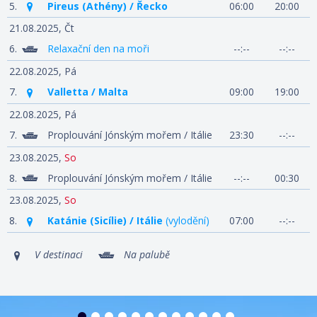
5.
Pireus (Athény) / Řecko
06:00
20:00
21.08.2025,
Čt
6.
Relaxační den na moři
--:--
--:--
22.08.2025,
Pá
7.
Valletta / Malta
09:00
19:00
22.08.2025,
Pá
7.
Proplouvání Jónským mořem / Itálie
23:30
--:--
23.08.2025,
So
8.
Proplouvání Jónským mořem / Itálie
--:--
00:30
23.08.2025,
So
8.
Katánie (Sicílie) / Itálie
(vylodění)
07:00
--:--
V destinaci
Na palubě