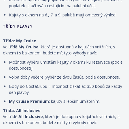
poplatek je účtován cestujícím na palubní účet.
Kajuty s oknem na 6., 7. a 9. palubě mají omezený výhled.
TŘÍDY PLAVBY
Třída: My Cruise
Ve třídě
My Cruise
, která je dostupná v kajutách vnitřních, s
oknem i s balkonem, budete mít tyto výhody navíc:
Možnost výběru umístění kajuty v okamžiku rezervace (podle
dostupnosti).
Volba doby večeře (výběr ze dvou časů), podle dostupnosti.
Body do CostaClubu – možnost získat až 350 bodů za každý
den plavby.
My Cruise Premium
: kajuty s lepším umístěním.
Třída: All Inclusive
Ve třídě
All Inclusive
, která je dostupná v kajutách vnitřních, s
oknem i s balkonem, budete mít tyto výhody navíc: