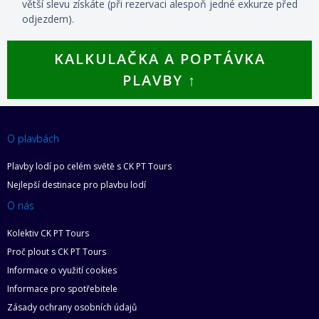
větší slevu získáte (při rezervaci alespoň jedné exkurze před
odjezdem).
KALKULAČKA A POPTÁVKA
PLAVBY ↑
O plavbách
Plavby lodí po celém světě s CK PT Tours
Nejlepší destinace pro plavbu lodí
O nás
Kolektiv CK PT Tours
Proč plout s CK PT Tours
Informace o využití cookies
Informace pro spotřebitele
Zásady ochrany osobních údajů