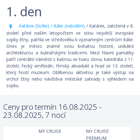
1. den
Katánie (Sicílie) / Itálie (nalodění)
/ Katánie, založená v 8.
století před naším letopočtem ve stínu největší evropské
sopky Etny, patřila ve středověku k významným centrům Itálie.
Dnes je město známé svou bohatou historií, unikátní
architekturou a kulinářskými tradicemi. Mezi hlavní památky
patří centrální náměstí s kašnou ve tvaru slona, katedrála z 11.
století, řecký amfiteátr, římský akvadukt a hrad ze 13. století,
který hostí muzeum. Oblíbenou aktivitou je také výstup na
vrchol Etny nebo návštěva městské zahrady s výhledem na
sopku.
Ceny pro termín 16.08.2025 -
23.08.2025, 7 nocí
MY CRUISE
MY CRUISE
PREMIUM