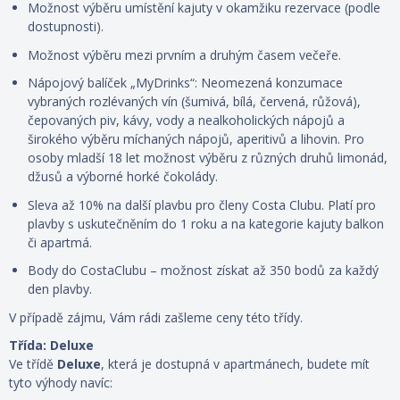
Možnost výběru umístění kajuty
v okamžiku rezervace
(podle
dostupnosti).
Možnost výběru mezi prvním a druhým časem večeře.
Nápojový balíček „MyDrinks“: Neomezená konzumace
vybraných rozlévaných vín (šumivá, bílá, červená, růžová),
čepovaných piv, kávy, vody a nealkoholických nápojů a
širokého výběru míchaných nápojů, aperitivů a lihovin. Pro
osoby mladší 18 let možnost výběru z různých druhů limonád,
džusů a výborné horké čokolády.
Sleva až 10% na další plavbu pro členy Costa Clubu. Platí pro
plavby s uskutečněním do 1 roku a na kategorie kajuty balkon
či apartmá.
Body do CostaClubu – možnost získat až 350 bodů za každý
den plavby.
V případě zájmu, Vám rádi zašleme ceny této třídy.
Třída: Deluxe
Ve třídě
Deluxe
, která je dostupná
v apartmánech, budete mít
tyto výhody navíc: