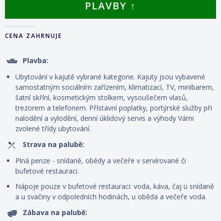
PLAVBY ↑
CENA ZAHRNUJE
Plavba:
Ubytování v kajutě vybrané kategorie. Kajuty jsou vybavené
samostatným sociálním zařízením, klimatizací, TV, minibarem,
šatní skříní, kosmetickým stolkem, vysoušečem vlasů,
trezorem a telefonem. P
řístavní poplatky, portýrské služby při
nalodění a vylodění, denní úklidový servis
a výhody Vámi
zvolené třídy ubytování.
Strava na palubě:
Plná penze - snídaně, obědy a večeře v servírované či
bufetové restauraci.
Nápoje pouze v bufetové restauraci: voda, káva, čaj u snídaně
a u svačiny v odpoledních hodinách, u oběda a večeře voda.
Zábava na palubě: