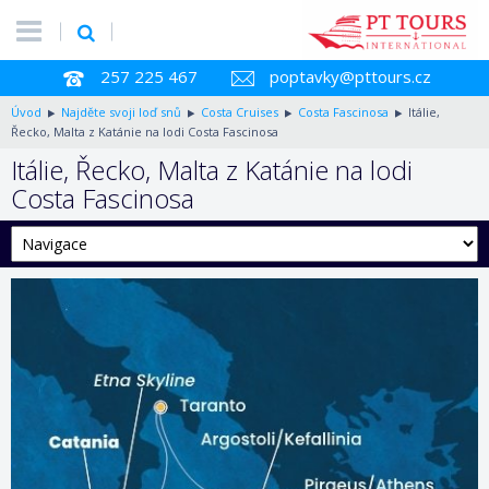
257 225 467
poptavky@pttours.cz
Úvod
Najděte svoji loď snů
Costa Cruises
Costa Fascinosa
Itálie,
Řecko, Malta z Katánie na lodi Costa Fascinosa
Itálie, Řecko, Malta z Katánie na lodi
Costa Fascinosa