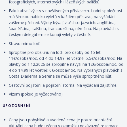
fotografických, internetových i lázeňských balíčků.
Fakultativní výlety v navštívených přístavech. Lodní společnost
má širokou nabídku výletů v každém přístavu, na vyžádání
zašleme přehled. Výlety
bývají
v těchto jazycích: angličtina,
španělština, italština, francouzština, němčina. Na plavbách s
českým delegátem se konají výlety v češtině.
Stravu mimo loď.
Spropitné pro obsluhu na lodi: pro osoby od 15 let:
11€/osoba/noc, od 4 do 14,99 let včetně: 5,5€/osoba/noc. Na
plavby od 1.12.2026 se spropitné navýší na 12€/osoba/noc, od
4 do 14,99 let včetně: 6€/osoba/noc. Na vybraných plavbách s
Costa Diadema a Serena se může výše spropitného lišit.
Cestovní
pojištění
a
pojištění storna. Na vyžádání zajistíme.
Vízum (pokud je vyžadováno).
UPOZORNĚNÍ
Ceny jsou pohyblivé a uvedená cena je pouze orientační.
Aktuální cena bude určena v okamžiku nezávazné rezervace.