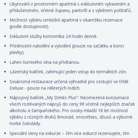
Ubytování v prostorném apartmá s exkluzivním vybavením a
příslušenstvím, včetně županu, pantoflí a s
výběrem polštářů
.
Možnost výběru umístění apartmá v okamžiku rezervace
(podle dostupnosti).
Exkluzivní služby komorníka 24 hodin denně.
Přednostní nalodění a vylodění (pouze na začátku a konci
plavby).
Lahev šumivého vína na přivítanou.
Lázeňský balíček, zahrnující jeden vstup do termálních zón.
Soukromá restaurace určená výhradně pro cestující ve třídě
Deluxe - pouze na některých lodích.
Nápojový balíček „My Drinks Plus“: Neomezená konzumace
všech rozlévaných nápojů do ceny 9€ včetně nejlepších značek
alkoholu a šampaňského. Pro osoby mladší 18 let možnost
výběru z různých druhů limonád, smoothies, džusů a výborné
horké čokolády.
Speciální slevy na exkurze – čím více exkurzí rezervujete, tím