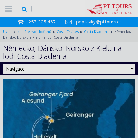
257 225 467
poptavky@pttours.cz
Úvod
Najděte svoji loď snů
Costa Cruises
Costa Diadema
Německo,
Dánsko, Norsko z Kielu na lodi Costa Diadema
Německo, Dánsko, Norsko z Kielu na
lodi Costa Diadema