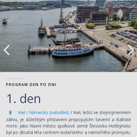
PROGRAM DEN PO DNI
1. den
Kiel / Německo (nalodění)
/ Kiel, ležící ve stejnojmenném
zálivu, je důležitým přístavem propojujícím Severní a Baltské
moře. Jako hlavní město spolkové země Šlesvicko-Holštýnsko
byl po dlouhá léta centrem loďařského a námořního průmyslu.