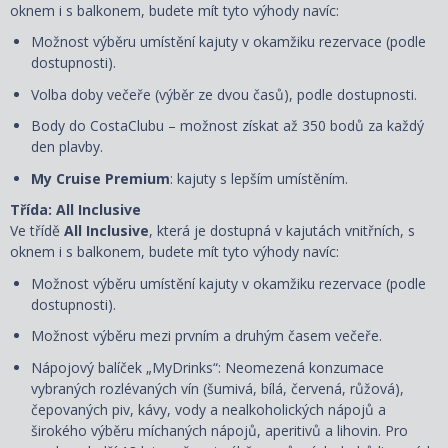
oknem i s balkonem, budete mít tyto výhody navíc:
Možnost výběru umístění kajuty v okamžiku rezervace (podle
dostupnosti).
Volba doby večeře (výběr ze dvou časů), podle dostupnosti.
Body do CostaClubu – možnost získat až 350 bodů za každý
den plavby.
My Cruise Premium
: kajuty s lepším umístěním.
Třída: All Inclusive
Ve třídě
All Inclusive
, která je dostupná v kajutách vnitřních, s
oknem i s balkonem, budete mít tyto výhody navíc:
Možnost výběru umístění kajuty
v okamžiku rezervace
(podle
dostupnosti).
Možnost výběru mezi prvním a druhým časem večeře.
Nápojový balíček „MyDrinks“: Neomezená konzumace
vybraných rozlévaných vín (šumivá, bílá, červená, růžová),
čepovaných piv, kávy, vody a nealkoholických nápojů a
širokého výběru míchaných nápojů, aperitivů a lihovin. Pro