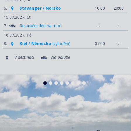
6.
Stavanger / Norsko
10:00
20:00
15.07.2027,
Čt
7.
Relaxační den na moři
--:--
--:--
16.07.2027,
Pá
8.
Kiel / Německo
(vylodění)
07:00
--:--
V destinaci
Na palubě