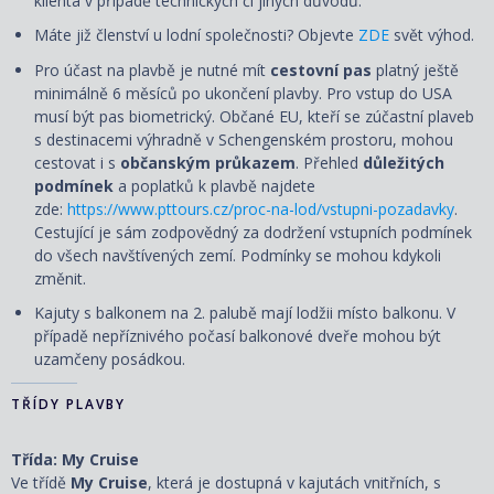
klienta v případě technických či jiných důvodů.
Máte již členství u lodní společnosti? Objevte
ZDE
svět výhod.
Pro účast na plavbě je nutné mít
cestovní pas
platný ještě
minimálně 6 měsíců po ukončení plavby. Pro vstup do USA
musí být pas biometrický. Občané EU, kteří se zúčastní plaveb
s destinacemi výhradně v Schengenském prostoru, mohou
cestovat i s
občanským průkazem
. Přehled
důležitých
podmínek
a poplatků k plavbě najdete
zde:
https://www.pttours.cz/proc-na-lod/vstupni-pozadavky
.
Cestující je sám zodpovědný za dodržení vstupních podmínek
do všech navštívených zemí. Podmínky se mohou kdykoli
změnit.
Kajuty s balkonem na 2. palubě mají lodžii místo balkonu. V
případě nepříznivého počasí balkonové dveře mohou být
uzamčeny posádkou.
TŘÍDY PLAVBY
Třída: My Cruise
Ve třídě
My Cruise
, která je dostupná v kajutách vnitřních, s