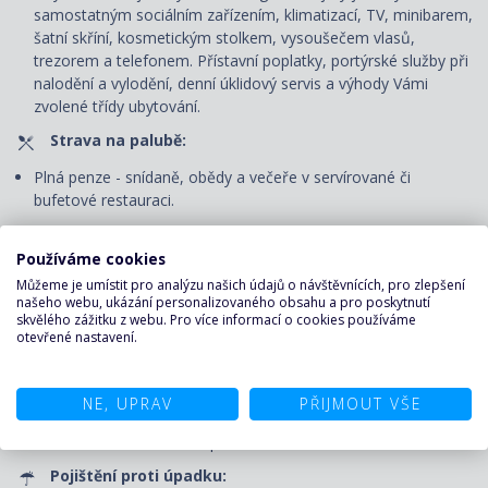
samostatným sociálním zařízením, klimatizací, TV, minibarem,
šatní skříní, kosmetickým stolkem, vysoušečem vlasů,
trezorem a telefonem. P
řístavní poplatky, portýrské služby při
nalodění a vylodění, denní úklidový servis
a výhody Vámi
zvolené třídy ubytování.
Strava na palubě:
Plná penze - snídaně, obědy a večeře v servírované či
bufetové restauraci.
Nápoje pouze v bufetové restauraci: voda, káva, čaj u snídaně
a u svačiny v odpoledních hodinách, u oběda a večeře voda.
Používáme cookies
Můžeme je umístit pro analýzu našich údajů o návštěvnících, pro zlepšení
Zábava na palubě:
našeho webu, ukázání personalizovaného obsahu a pro poskytnutí
skvělého zážitku z webu. Pro více informací o cookies používáme
Volné využití veřejných prostor - bazénu, vířivek, fitness centra
otevřené nastavení.
a jiných sportovně-rekreačních zařízení, bezplatné zapůjčení
plážových osušek, účast na všech akcích pořádaných na
palubě – animační programy pro děti i dospělé, dětský klub
NE, UPRAV
PŘIJMOUT VŠE
(pro všechny věkové kategorie), večerní představení v divadle,
živá hudba, lekce tance apod.
Pojištění proti úpadku: