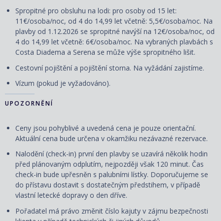
Spropitné pro obsluhu na lodi: pro osoby od 15 let:
11€/osoba/noc, od 4 do 14,99 let včetně: 5,5€/osoba/noc. Na
plavby od 1.12.2026 se spropitné navýší na 12€/osoba/noc, od
4 do 14,99 let včetně: 6€/osoba/noc. Na vybraných plavbách s
Costa Diadema a Serena se může výše spropitného lišit.
Cestovní
pojištění
a
pojištění storna. Na vyžádání zajistíme.
Vízum (pokud je vyžadováno).
UPOZORNĚNÍ
Ceny jsou pohyblivé a uvedená cena je pouze orientační.
Aktuální cena bude určena v okamžiku nezávazné rezervace.
Nalodění (check-in) první den plavby se uzavírá několik hodin
před plánovaným odplutím, nejpozději však 120 minut. Čas
check-in bude upřesněn s palubními lístky. Doporučujeme se
do přístavu dostavit s dostatečným předstihem, v případě
vlastní letecké dopravy o den dříve.
Pořadatel má právo změnit číslo kajuty v zájmu bezpečnosti