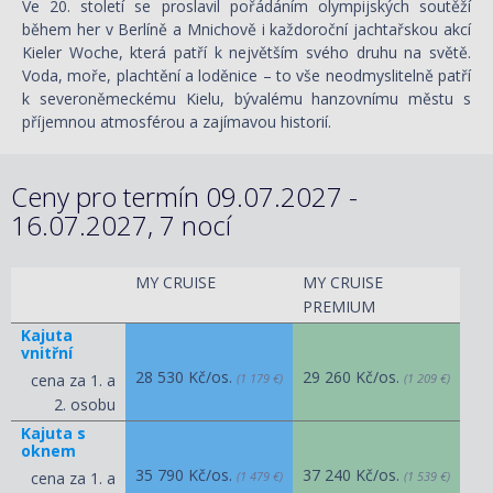
Ve 20. století se proslavil pořádáním olympijských soutěží
během her v Berlíně a Mnichově i každoroční jachtařskou akcí
Kieler Woche, která patří k největším svého druhu na světě.
Voda, moře, plachtění a loděnice – to vše neodmyslitelně patří
k severoněmeckému Kielu, bývalému hanzovnímu městu s
příjemnou atmosférou a zajímavou historií.
Ceny pro termín 09.07.2027 -
16.07.2027, 7 nocí
MY CRUISE
MY CRUISE
PREMIUM
Kajuta
vnitřní
28 530 Kč/os.
29 260 Kč/os.
cena za 1. a
(1 179 €)
(1 209 €)
2. osobu
Kajuta s
oknem
35 790 Kč/os.
37 240 Kč/os.
cena za 1. a
(1 479 €)
(1 539 €)