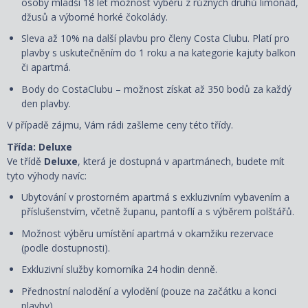
osoby mladší 18 let možnost výběru z různých druhů limonád,
džusů a výborné horké čokolády.
Sleva až 10% na další plavbu pro členy Costa Clubu. Platí pro
plavby s uskutečněním do 1 roku a na kategorie kajuty balkon
či apartmá.
Body do CostaClubu – možnost získat až 350 bodů za každý
den plavby.
V případě zájmu, Vám rádi zašleme ceny této třídy.
Třída: Deluxe
Ve třídě
Deluxe
, která je dostupná
v apartmánech, budete mít
tyto výhody navíc:
Ubytování v prostorném apartmá s exkluzivním vybavením a
příslušenstvím, včetně županu, pantoflí a s
výběrem polštářů
.
Možnost výběru umístění apartmá v okamžiku rezervace
(podle dostupnosti).
Exkluzivní služby komorníka 24 hodin denně.
Přednostní nalodění a vylodění (pouze na začátku a konci
plavby).