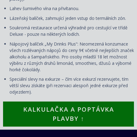
Lahev šumivého vína na přivítanou.
Lázeňský balíček, zahrnující jeden vstup do termálních zón.
Soukromá restaurace určená výhradně pro cestující ve třídě
Deluxe - pouze na některých lodích.
Nápojový balíček „My Drinks Plus“: Neomezená konzumace
všech rozlévaných nápojů do ceny 9€ včetně nejlepších značek
alkoholu a šampaňského. Pro osoby mladší 18 let možnost
výběru z různých druhů limonád, smoothies, džusů a výborné
horké čokolády.
Speciální slevy na exkurze – čím více exkurzí rezervujete, tím
větší slevu získáte (při rezervaci alespoň jedné exkurze před
odjezdem).
KALKULAČKA A POPTÁVKA
PLAVBY ↑